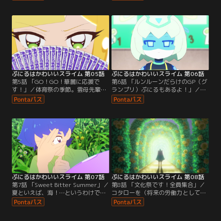
来たコタロー。キュティちゃんに囲
御金賀アリスは、「キュティラン
まれて幸せな時間を満喫するはず
ド」社の跡取り予定の超・お嬢
が、ぷにるに後をつけられてい
様。“KAWAII”王座をめぐり火花を散
て…。5月5日はこどもの日。南波に
らすぷにるとアリスだが、アリスは
誘われ、コタローとぷにるはこども
自分が作ったキャラクターのルンル
チャンバラ大会に参加することにな
ーンには命が宿らないため、ぷにる
った。豪華な景品を狙う猛者たちに
を羨ましく思っていた。
立ち向かうぷにる。
ぷにるはかわいいスライム 第05話
ぷにるはかわいいスライム 第06話
第5話 「GO！GO！華麗に応援で
第6話 「ルンルーンだらけのGP（グ
す！」／体育祭の季節。雲母先輩は
ランプリ）ぷにるもあるよ！」／皆
準備の忙しさ（による子供とのふれ
が「ベツモノ」のルンルーンと仲良
あい不足）で元気がない。ぷにるは
くしているのが受け入れられないア
特別な応援で励まそうとするが…。
リス。ぷにるはアリスとルンルーン
一方、宝代が連れてきた新しいルン
の仲直りを試みるも、なかなかうま
ルーンの預け先を巡り、ぷにると南
くいかない。そこで、「本物」を決
波の真剣勝負が今、始まる！
める大会が開かれた！？「ベツモ
ノ」のルンルーン、宝代が作った新
しいルンルーン、さらにはルンルー
ンになりきった宝代…。
ぷにるはかわいいスライム 第07話
ぷにるはかわいいスライム 第08話
第7話 「Sweet Bitter Summer」／
第8話 「文化祭です！全員集合」／
夏といえば、海！…というわけで海
コタローを（将来の労働力として）
水浴にやってきたコタロー達。とこ
取り合い、文化祭の出し物で勝負を
ろが肝心の“あの人たち“が見当たら
することになったぷにるとアリス。
ず…。また、ひょんなことから、憧
めんどくさがりなコタローがアリス