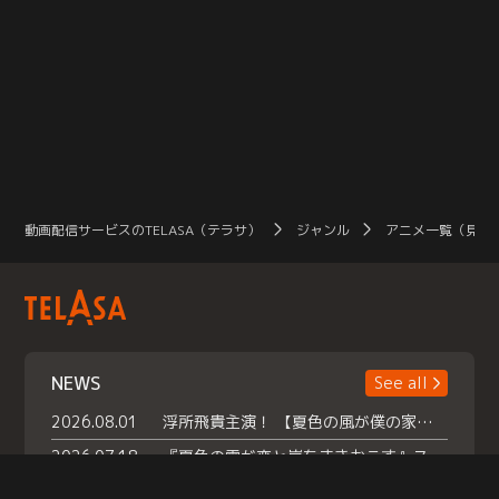
動画配信サービスのTELASA（テラサ）
ジャンル
アニメ一覧（見放
NEWS
See all
2026.08.01
浮所飛貴主演！ 【夏色の風が僕の家にやってきた】 本日よりテラサで独占配信スタート！
2026.07.18
『夏色の雲が恋と嵐をまきおこす』スペシャルメイキング 【Part1】2026年７月18日（土）23時30分～配信スタート！話題のシーンの裏側を大公開！豪華キャスト大集合！ 『武宮家 真夏の家族会議』開催！
2026.07.15
救命医・遥（今田）の《心揺さぶる過去》や、 麻酔科医・権野（船越英一郎）の《謎多きプライベート》など… 《知られざるエピソード》を独占配信！