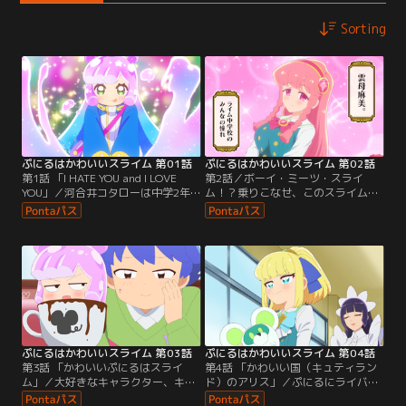
Sorting
ぷにるはかわいいスライム 第01話
ぷにるはかわいいスライム 第02話
第1話 「I HATE YOU and I LOVE
第2話／ボーイ・ミーツ・スライ
YOU」／河合井コタローは中学2年
ム！？乗りこなせ、このスライムウ
生。子供のころに作ったスライムに
ェーブを！これはスライムのぷにる
命が宿り、「ぷにる」と名づけ仲良
と中学生のコタローがともだちじゃ
く過ごしてきた。ところが、7年の
なくなるまでの物語……河合井コタ
月日でぷにるは超絶美少女の姿に成
ローは中学2年生男子。小学生の時
長！ついドギマギして冷たく接して
に作ったスライムに命が宿り、以来
しまうコタローに、ぷにるは様々な
7年間、ぷにると名付けたスライム
姿に変身して「かわいい」と言わせ
と“ともだち”として仲良く一緒に過
ようとするが…。
ごしていた。ただし、コタローにと
って一つ問題が……。
ぷにるはかわいいスライム 第03話
ぷにるはかわいいスライム 第04話
第3話 「かわいいぷにるはスライ
第4話 「かわいい国（キュティラン
ム」／大好きなキャラクター、キュ
ド）のアリス」／ぷにるにライバル
ティちゃんのコラボカフェにやって
登場！？コタローのクラスメイトの