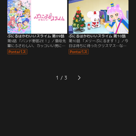
れの雲母先輩と初デート（？）。カ
のために働くわけがないと自信満々
ッコつけようと背伸びをするコタロ
のぷにるだったが、コタローはぷに
ーを見て、雲母先輩がかけた言葉と
るの「知らない一面」を見せ始め
は…？そして、夏休み最終日なのに
る…！
宿題が終わっていないコタローと南
波。
ぷにるはかわいいスライム 第09話
ぷにるはかわいいスライム 第10話
第9話 「バンド野郎ZE！」／雲母先
第10話 「メリーぷにるます！」／今
輩にふさわしい、カッコいい男にな
日は待ちに待ったクリスマス…なの
ることを決意したコタロー。筋ト
にコタローはまだ何の予定もない。
レ、ドラゴン…色々試してみる中で
このままではぷにると二人っきりに
コタローがたどり着いたのは、バン
なってしまう…と慌ててホームパー
ドマンになることだった！ギター
ティーを企画するが、皆にはすでに
（？）を携え、バンドメンバー探し
予定がある様子。果たしてコタロー
に奔走するが…この思いは雲母先輩
は理想のクリスマスを迎えられるの
1
に届くのか？！
か？