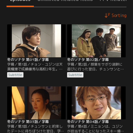
Sorting
冬のソナタ 第01話／字幕
冬のソナタ 第02話／字幕
字幕／第1話／チョン・ユジンは天
字幕／第2話／授業をサボり湖畔に
真爛漫で成績優秀な高校2年生。同
遊びに行った翌日、チュンサンとユ
じクラスの幼なじみで正義感の強い
ジンがクラスで噂になる。面白くな
Subtitle
Subtitle
クラス委員長のキム・サンヒョク、
いサンヒョクは、チュンサンが自分
美しさが自慢のオ・チェリン、おっ
の父チヌに会っていることを知り、
とりとして愛嬌のあるコン・チンス
「自分への嫌がらせのためにユジン
ク、お調子者のコン・ヨングクら、
に近づいたのか」とチュンサンに詰
放送部の仲間と楽しい高校生活を送
め寄り、思わずそうだと答えてしま
っている。ある日、カン・ジュンサ
った会話を聞いたユジンは深く傷つ
ンという陰を帯びた大人しい青年が
く。
転校してくる。
冬のソナタ 第03話／字幕
冬のソナタ 第04話／字幕
字幕／第3話／チュンサンと約束し
字幕／第4話／ミニョンは、ユジン
たデートに待ちぼうけた翌日、学校
が担当することになったスキー場改