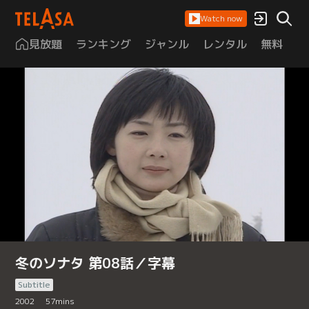
Watch now
見放題
ランキング
ジャンル
レンタル
無料
は
冬のソナタ 第08話／字幕
Subtitle
2002
57
mins