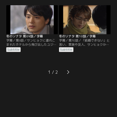
思いにかられる。ミニョンに似たユ
ることができないユジンを無理やり
ジンの初恋の相手が本当にいたこと
連れて行く。ユジンは何とかサンヒ
を秘密にしていたチェリンの嘘を知
ョクとの関係を修復しようとする
ったミニョンは、チェリンに別れを
が、疑念の晴れないサンヒョクは取
切り出す。そして、ユジンに今まで
り合おうとしない。
の誤解を謝り、もう一度初めからや
り直そうと提案する。
冬のソナタ 第09話／字幕
冬のソナタ 第10話／字幕
字幕／第9話／サンヒョクに連れこ
字幕／第10話／「結婚できない」と
まれたホテルから飛び出したユジン
言い、家族や友人、サンヒョクから
は、探しに来たミニョンと一緒にス
逃げ出したユジンとミニョンは、ミ
Subtitle
Subtitle
キー場へ戻る。翌日、謝罪するサン
ニョンの別荘でミニョンの母カン・
ヒョクに、ユジンは婚約解消を申し
ミヒと会うが、ミヒの様子はどうも
出る。そしてミニョンにも好きだと
おかしい。ミニョンと生きることを
告白するが、どちらかを選ぶことは
決めたユジンは、ミニョンにチュン
できない、それが自分の選択だと伝
サンから教えられたポラリスの話を
1
える。一方、サンヒョクはユジンの
し、ミニョンはポラリスをかたどっ
いるスキー場からラジオ公開放送を
たネックレスをユジンにプレゼント
企画。
する。