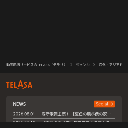
動画配信サービスのTELASA（テラサ）
ジャンル
海外・アジアドラ
NEWS
See all
2026.08.01
浮所飛貴主演！ 【夏色の風が僕の家にやってきた】 本日よりテラサで独占配信スタート！
2026.07.18
『夏色の雲が恋と嵐をまきおこす』スペシャルメイキング 【Part1】2026年７月18日（土）23時30分～配信スタート！話題のシーンの裏側を大公開！豪華キャスト大集合！ 『武宮家 真夏の家族会議』開催！