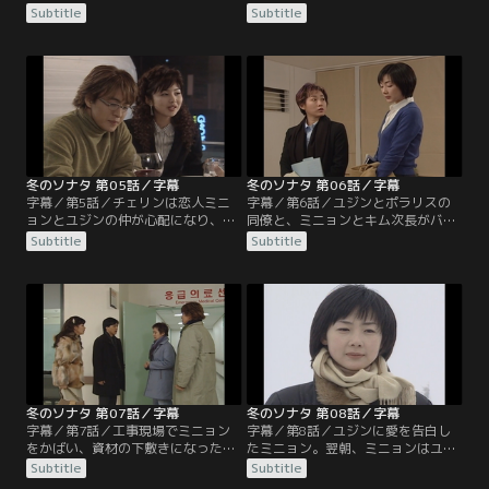
へ行ったユジンは、チュンサンの事
装の取引先＜マルシアン＞の新しい
Subtitle
Subtitle
故死を知らされ愕然とする。そんな
責任者だった。動揺するユジンだっ
ユジンの元に、チュンサンが弾く
たが、ユジンに興味を持ちはじめた
「初めて」が録音されたテープが遅
ミニョンは、ユジンを担当者に付け
いクリスマス・プレゼントとして届
ることを契約条件に入れてくる。仕
けられていた。---10年後、ユジンは
方なく担当になったユジンは、でき
設計事務所＜ポラリス＞で働き、ラ
るだけ事務的に接しようとする
ジオ局のディレクターとなったサン
が…。
ヒョクと婚約していた。
冬のソナタ 第05話／字幕
冬のソナタ 第06話／字幕
字幕／第5話／チェリンは恋人ミニ
字幕／第6話／ユジンとポラリスの
ョンとユジンの仲が心配になり、ミ
同僚と、ミニョンとキム次長がバー
ニョンに「ユジンは昔から服も恋人
で偶然会い合流する。告白ゲームで
Subtitle
Subtitle
も、何でも自分のマネをする」と吹
「初恋の人は」と責められたユジン
聴する。ユジンがミニョンとの仕事
は、飲めない酒を飲み泥酔。メンバ
を隠していたことを知ったサンヒョ
ーが帰り、ミニョンは仕方なく泥酔
クは、一度は仕事を辞めるようユジ
したユジンを自分のホテルへ連れて
ンを責めるが、後に「それでは自分
帰る。目が覚めたユジンは、眼鏡を
がチュンサンに負けたことになる」
外したミニョンを見てつい「チュン
と思い返し仕事を続けるようユジン
サン」と言ってしまう。
を励ます。
冬のソナタ 第07話／字幕
冬のソナタ 第08話／字幕
字幕／第7話／工事現場でミニョン
字幕／第8話／ユジンに愛を告白し
をかばい、資材の下敷きになったユ
たミニョン。翌朝、ミニョンはユジ
ジン。軽症ですんだものの、駆けつ
ンに誰を愛しているのかと詰め寄る
Subtitle
Subtitle
けたサンヒョクとチェリンは複雑な
が、そこへサンヒョクが現れ、答え