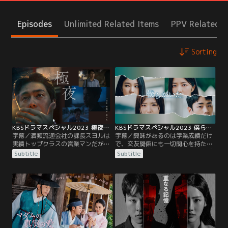
Episodes
Unlimited Related Items
PPV Related I
Sorting
KBSドラマスペシャル2023 極夜／字幕
KBSドラマスペシャル2023 僕らがいた／字幕
字幕／酒類流通会社の課長スヨルは
字幕／興味があるのは学業成績だけ
実績トップクラスの営業マンだが、
で、交友関係にも一切関心を持たな
家の保証金の引き上げ分も得られな
かったウンホ。他人に関心を注ぐ誠
Subtitle
Subtitle
いほど厳しい生活を送っている。あ
意などなかったため、クラスメイト
る日、取引先のイム社長が条件の良
のミンジュが校内暴力に遭っている
い店の買収を提案し、スヨルは葛藤
のも見て見ないふりしてきた。そん
の末に集金したお金を横領して契約
なある日、誰かから匿名のメッセー
を結んでしまう。しかし、これは不
ジを受け取り、書かれた場所に向か
動産詐欺であった。犯罪の事実を隠
うと、意図せず校内暴力の中心に立
すため、帳簿を操作によりすべて解
つことになるが…。
決したと思った先には…。