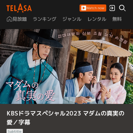
Watch now
見放題
ランキング
ジャンル
レンタル
無料
は
KBSドラマスペシャル2023 マダムの真実の
愛／字幕
Subtitle