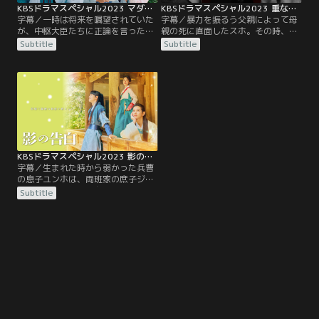
KBSドラマスペシャル2023 マダムの真実の愛／字幕
KBSドラマスペシャル2023 重なる記憶／字幕
字幕／一時は将来を嘱望されていた
字幕／暴力を振るう父親によって母
が、中枢大臣たちに正論を言ったた
親の死に直面したスホ。その時、時
め破職された後、ある村の書院に定
間を戻してくれるという謎の声によ
Subtitle
Subtitle
着したジョンヨルと彼の妻ソルエ。
り、スホは母親を蘇らせるためのタ
ジョンヨルの浮き沈みにより2人の
イムトラベルを始める。そしてもう
仲は疎遠になり、ソルエは寂しい
一人のタイムトラベラー、ヨンヒ。
日々を送る。そんなある日、書院の
ストーカーに追われる地獄の日々か
院長職に昇進できるチャンスがジョ
ら救ってくれた彼氏のチャンソクが
ンヨルに訪れるが、妻のソルエが家
死の危機を迎えることになり、彼を
のマダンセ（召使）と関係があると
生かすためにタイムトラベルを始め
いう事実を知ることになり…
る。
KBSドラマスペシャル2023 影の告白／字幕
字幕／生まれた時から弱かった兵曹
の息子ユンホは、両班家の庶子ジェ
ウン、ソルと親しい友人だ。ユンホ
Subtitle
はいつからかジェウンを意識しだ
す。17歳、混乱した年頃の恋心は隠
せず、ユンホはジェウンへの思いを
自覚する。しかし、同性愛がタブー
であった時代、愛と友情の間の微妙
な関係を維持し、2人は成人を迎え
るにあたり、婚礼の話が舞い込
み…。