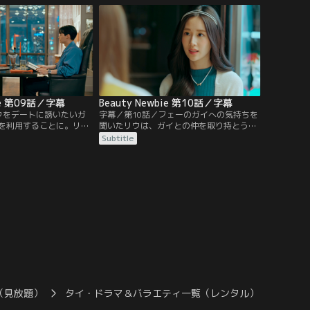
がフェーだと見当をつけ
考える。母親と向き合ったガイは、長年の
る。一方、セイント先輩
母親への誤解と彼女のささやかな願いを知
リウを秘密の庭へ連れて
り、妹のゲイルを連れて母親の元に行
き…。
bie 第09話／字幕
Beauty Newbie 第10話／字幕
ウをデートに誘いたいガ
字幕／第10話／フェーのガイへの気持ちを
を利用することに。リウ
聞いたリウは、ガイとの仲を取り持とうと
イは、レポートのために
する。リウに食事に誘われ出かけていった
Subtitle
画場を選ぶ。しかし、リ
ガイだったが、その席にフェーが現れる。
離を取ろうとする。映画
リウが席を立ったあとフェーはガイに、話
ウを食事に誘ったガイ
題を集めるためにつきあいたいと本音を伝
れていく。そこでガイ
える。一方、店を出ようとしたリウはガイ
心配をしていたことに気
に引き止められるも結局泣きながら店を出
て…。
（見放題）
タイ・ドラマ＆バラエティ一覧（レンタル）
Beaut