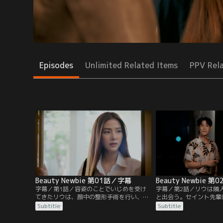
Episodes
Unlimited Related Items
PPV Rel
Beauty Newbie 第01話／字幕
Beauty Newbie 
字幕／第1話／容姿のことでいじめを受け
字幕／第2話／リウは隣
てきたリウは、顔中の整形手術を行い、新
と出会う。セイント先輩
しい顔で大学に入学。そこで、フェーに出
に入られ、リウの面倒を
Subtitle
Subtitle
会い人生で初めての友達ができる。しか
方フェーは、ミスコン代
し、コンテストの代表に選ばれたことでみ
のためにコンテストの存