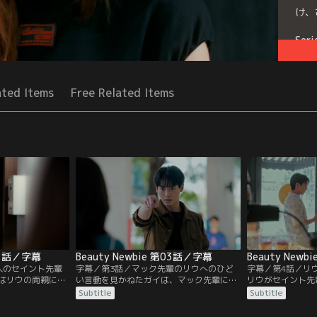
け、
Seri
ated Items
Free Related Items
第02話／字幕
Beauty Newbie 第03話／字幕
Beauty New
人のセイント先輩
字幕／第3話／マック先輩のリウへのひど
字幕／第4話／リ
はリウの両親に気
い言動を見かねたガイは、マック先輩に手
リウがセイント先
頼まれていた。一
を出しそのまま騒動に発展。教授にバレて
姿を見てしまう。
Subtitle
Subtitle
表を辞退するリウ
しまうが、セイント先輩がガイを助けてく
らは自分がリウの
在を問う署名集め
れる。そしてセイント先輩はリウに、”マ
そんな中、ガイは