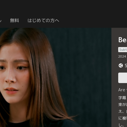
ル
無料
はじめての方へ
B
Subt
2024
Are
字幕
束が
え、
に複
し、