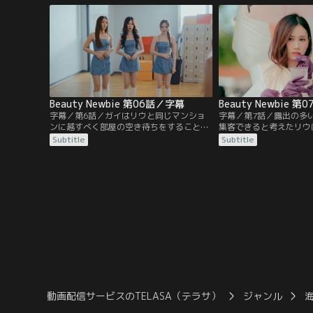
んなに整形の事実を伝えることになってし
を買って出る。そんな中
まう。そんな中、リウは整形前の自分を知
輩から突然告白される。
るガイから、フェーと友達になるなと言わ
ェーは、リウが席をはず
れ…。
輩に近づき…。
Beauty Newbie 第06話／字幕
Beauty Newbie 
字幕／第6話／ガイはリウと同じマンショ
字幕／第7話／露出の多
ンに越すべく部屋の空き待ちをすること
集客できると考えたリウ
に。そんな中、大学では学園祭が行われる
ちに相談し実行に移す。
Subtitle
Subtitle
ことになり、リウたちは化学科の伝統で露
し成功すると思われたが
出の多い衣装を着て店員をすることにな
で倒れその場は混乱に。
る。チップのために意地悪なOBに言われる
は自分たちの主張をサー
がままの姿がSNSで拡散され、リウは自分
と述べる。一方、フェー
が軽んじられていることに嫌気が差し…。
イント先輩は、フェーの
き…。
動画配信サービスのTELASA（テラサ）
ジャンル