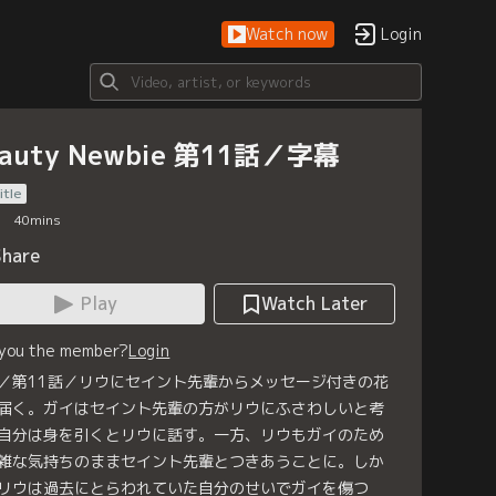
Watch now
Login
eauty Newbie 第11話／字幕
itle
40
mins
Share
Play
Watch Later
 you the member?
Login
／第11話／リウにセイント先輩からメッセージ付きの花
届く。ガイはセイント先輩の方がリウにふさわしいと考
自分は身を引くとリウに話す。一方、リウもガイのため
雑な気持ちのままセイント先輩とつきあうことに。しか
リウは過去にとらわれていた自分のせいでガイを傷つ