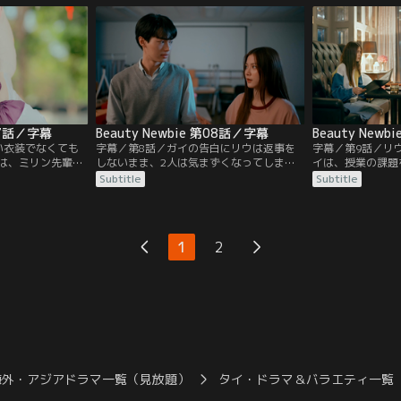
、リウはマック先
ックに余計なことを頼んでしまった”と謝
先輩に送った黒幕
それを見ていたフ
り、これからは自分がリウの面倒を見ると
て証拠捜しを始め
した隙にマック先
伝える。そんな中、フェーは新たな策略を
は大学をサボった
考え…。
いき…。
第07話／字幕
Beauty Newbie 第08話／字幕
Beauty New
い衣装でなくても
字幕／第8話／ガイの告白にリウは返事を
字幕／第9話／リ
は、ミリン先輩た
しないまま、2人は気まずくなってしま
イは、授業の課題
アイデアが功を奏
う。SNSでは、学園祭の時に倒れたフェー
とペアを組んだガ
Subtitle
Subtitle
、フェーが熱中症
をガイが介抱したことで、2人はお似合い
わざわざ野外の映
しかし、リウたち
だと噂になる。ガイはリウが誤解する前に
ウは終始ガイと距
ド先輩にしっかり
何とかデートに誘おうとするがタイミング
のあとようやくリ
を病院に運んだセ
を逃すばかり。そんな中、セイント先輩が
は、高級な店に連
1
2
行動に疑念を抱
リウを香水博物館でのイベントに誘い…。
は、リウがお金の
づき…。
海外・アジアドラマ一覧（見放題）
タイ・ドラマ＆バラエティ一覧