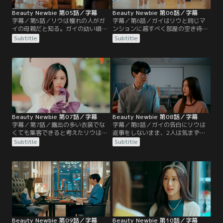
Beauty Newbie 第05話／字幕
Beauty Newbie 第06話／字幕
字幕／第5話／リウは憧れの人がガ
字幕／第6話／ガイはリウと同じマ
イの母親だと知る。ガイの幼い頃に
ンションに越すべく部屋の空き待ち
両親は離婚し、それ以来ガイは母親
をすることに。そんな中、大学では
Subtitle
Subtitle
と会っていなかった。リウはガイの
学園祭が行われることになり、リウ
母親から離婚の真相を聞き、何とか
たちは化学科の伝統で露出の多い衣
ガイと母親の仲を取り持とうと考え
装を着て店員をすることになる。チ
る。母親と向き合ったガイは、長年
ップのために意地悪なOBに言われる
の母親への誤解と彼女のささやかな
がままの姿がSNSで拡散され、リウ
願いを知り、妹のゲイルを連れて母
は自分が軽んじられていることに嫌
親の元に行き…。
気が差し…。
Beauty Newbie 第07話／字幕
Beauty Newbie 第08話／字幕
字幕／第7話／露出の多い衣装でな
字幕／第8話／ガイの告白にリウは
くても集客できると考えたリウは、
返事をしないまま、2人は気まずく
ミリン先輩たちに相談し実行に移
なってしまう。SNSでは、学園祭の
Subtitle
Subtitle
す。アイデアが功を奏し成功すると
時に倒れたフェーをガイが介抱した
思われたが、フェーが熱中症で倒れ
ことで、2人はお似合いだと噂にな
その場は混乱に。しかし、リウたち
る。ガイはリウが誤解する前に何と
は自分たちの主張をサード先輩にし
かデートに誘おうとするがタイミン
っかりと述べる。一方、フェーを病
グを逃すばかり。そんな中、セイン
院に運んだセイント先輩は、フェー
ト先輩がリウを香水博物館でのイベ
の行動に疑念を抱き…。
ントに誘い…。
Beauty Newbie 第09話／字幕
Beauty Newbie 第10話／字幕