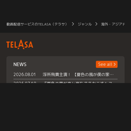
動画配信サービスのTELASA（テラサ）
ジャンル
海外・アジアドラ
NEWS
See all
2026.08.01
浮所飛貴主演！ 【夏色の風が僕の家にやってきた】 本日よりテラサで独占配信スタート！
2026.07.18
『夏色の雲が恋と嵐をまきおこす』スペシャルメイキング 【Part1】2026年７月18日（土）23時30分～配信スタート！話題のシーンの裏側を大公開！豪華キャスト大集合！ 『武宮家 真夏の家族会議』開催！
2026.07.15
救命医・遥（今田）の《心揺さぶる過去》や、 麻酔科医・権野（船越英一郎）の《謎多きプライベート》など… 《知られざるエピソード》を独占配信！