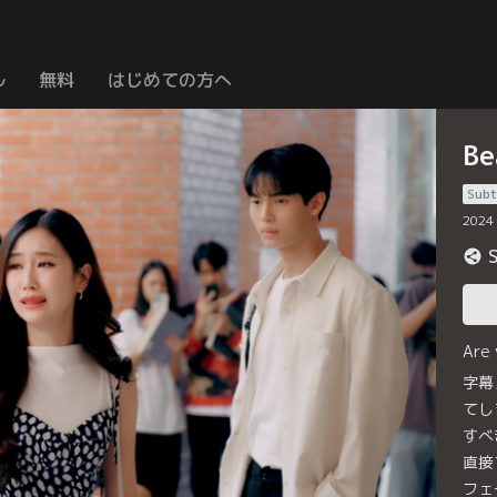
ル
無料
はじめての方へ
B
Subt
2024
Are
字幕
てし
すべ
直接
フェ