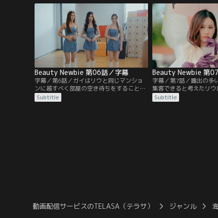
んなに整形の事実を伝えることになってし
を買って出る。そんな中
まう。そんな中、リウは整形前の自分を知
輩から突然告白される。
るガイから、フェーと友達になるなと言わ
ェーは、リウが席をはず
れ…。
輩に近づき…。
Beauty Newbie 第06話／字幕
Beauty Newbie 
字幕／第6話／ガイはリウと同じマンショ
字幕／第7話／露出の多
ンに越すべく部屋の空き待ちをすること
集客できると考えたリウ
に。そんな中、大学では学園祭が行われる
ちに相談し実行に移す。
Subtitle
Subtitle
ことになり、リウたちは化学科の伝統で露
し成功すると思われたが
出の多い衣装を着て店員をすることにな
で倒れその場は混乱に。
る。チップのために意地悪なOBに言われる
は自分たちの主張をサー
がままの姿がSNSで拡散され、リウは自分
と述べる。一方、フェー
が軽んじられていることに嫌気が差し…。
イント先輩は、フェーの
き…。
動画配信サービスのTELASA（テラサ）
ジャンル