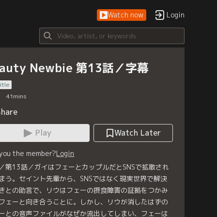
Watch now
Login
eauty Newbie 第13話／字幕
itle
41
mins
Share
Play
Watch Later
 you the member?
Login
／第13話／ガイはフェーとカップルだとSNSで拡散され
まう。セイント先輩から、SNSではなく現実世界で解決
きとの助言で、リウはフェーの摂食障害の証拠をつかみ
フェーと向き合うことに。しかし、リウが消したはずの
ーとの音声ファイルがなぜか流出してしまい、フェーは