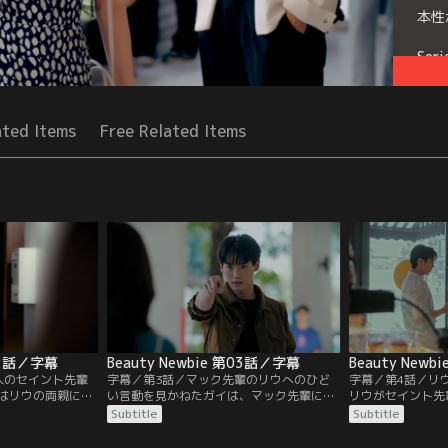
本性
Seri
ated Items
Free Related Items
第02話／字幕
Beauty Newbie 第03話／字幕
Beauty New
人のセイント先輩
字幕／第3話／マック先輩のリウへのひど
字幕／第4話／リ
はリウの両親に気
い言動を見かねたガイは、マック先輩に手
リウがセイント先
頼まれていた。一
を出しそのまま騒動に発展。教授にバレて
姿を見てしまう。
Subtitle
Subtitle
表を辞退するリウ
しまうが、セイント先輩がガイを助けてく
らは自分がリウの
在を問う署名集め
れる。そしてセイント先輩はリウに、”マ
そんな中、ガイは