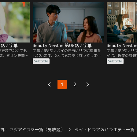
、リウはマック先
ックに余計なことを頼んでしまった”と謝
先輩に送った黒幕
それを見ていたフ
り、これからは自分がリウの面倒を見ると
て証拠捜しを始め
した隙にマック先
伝える。そんな中、フェーは新たな策略を
は大学をサボった
考え…。
いき…。
第07話／字幕
Beauty Newbie 第08話／字幕
Beauty New
い衣装でなくても
字幕／第8話／ガイの告白にリウは返事を
字幕／第9話／リ
は、ミリン先輩た
しないまま、2人は気まずくなってしま
イは、授業の課題
アイデアが功を奏
う。SNSでは、学園祭の時に倒れたフェー
とペアを組んだガ
Subtitle
Subtitle
、フェーが熱中症
をガイが介抱したことで、2人はお似合い
わざわざ野外の映
しかし、リウたち
だと噂になる。ガイはリウが誤解する前に
ウは終始ガイと距
ド先輩にしっかり
何とかデートに誘おうとするがタイミング
のあとようやくリ
を病院に運んだセ
を逃すばかり。そんな中、セイント先輩が
は、高級な店に連
1
2
行動に疑念を抱
リウを香水博物館でのイベントに誘い…。
は、リウがお金の
づき…。
海外・アジアドラマ一覧（見放題）
タイ・ドラマ＆バラエティ一覧