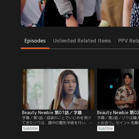
Episodes
Unlimited Related Items
PPV Rel
Beauty Newbie 第01話／字幕
Beauty Newbie 
字幕／第1話／容姿のことでいじめを受け
字幕／第2話／リウは隣
てきたリウは、顔中の整形手術を行い、新
と出会う。セイント先輩
しい顔で大学に入学。そこで、フェーに出
に入られ、リウの面倒を
Subtitle
Subtitle
会い人生で初めての友達ができる。しか
方フェーは、ミスコン代
し、コンテストの代表に選ばれたことでみ
のためにコンテストの存