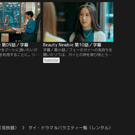
がフェーだと見当をつけ
考える。母親と向き合ったガイは、長年の
る。一方、セイント先輩
母親への誤解と彼女のささやかな願いを知
リウを秘密の庭へ連れて
り、妹のゲイルを連れて母親の元に行
き…。
bie 第09話／字幕
Beauty Newbie 第10話／字幕
ウをデートに誘いたいガ
字幕／第10話／フェーのガイへの気持ちを
を利用することに。リウ
聞いたリウは、ガイとの仲を取り持とうと
イは、レポートのために
する。リウに食事に誘われ出かけていった
Subtitle
画場を選ぶ。しかし、リ
ガイだったが、その席にフェーが現れる。
離を取ろうとする。映画
リウが席を立ったあとフェーはガイに、話
ウを食事に誘ったガイ
題を集めるためにつきあいたいと本音を伝
れていく。そこでガイ
える。一方、店を出ようとしたリウはガイ
心配をしていたことに気
に引き止められるも結局泣きながら店を出
て…。
（見放題）
タイ・ドラマ＆バラエティ一覧（レンタル）
Beaut