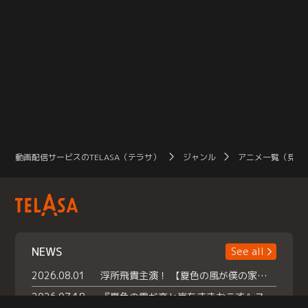
動画配信サービスのTELASA（テラサ）
ジャンル
アニメ一覧（見放
NEWS
See all
2026.08.01
浮所飛貴主演！ 【夏色の風が僕の家にやってきた】 本日よりテラサで独占配信スタート！
2026.07.18
『夏色の雲が恋と嵐をまきおこす』スペシャルメイキング 【Part1】2026年７月18日（土）23時30分～配信スタート！話題のシーンの裏側を大公開！豪華キャスト大集合！ 『武宮家 真夏の家族会議』開催！