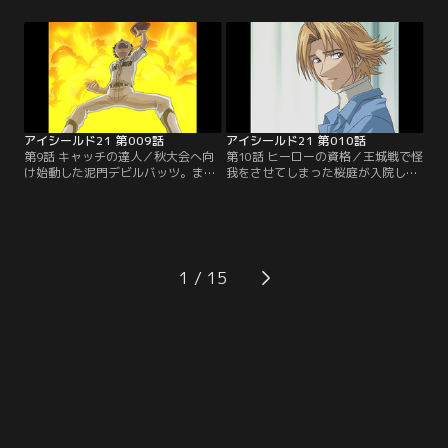
の姿を見て再び試合へと戻る。残り
にラストワンプレーを迎える。進に
5分で50点差。もう勝機はないと勝
勝つためには、光速の世界に達しな
負をなげる蛭魔にセナは「もう少し
ければならない。セナvs進、勝負の
で進を抜けるかもしれない」と訴え
行方は…【提供：バンダイチャンネ
る。【提供：バンダイチャンネル】
ル】
アイシールド21 第009話
アイシールド21 第010話
第9話 キャッチの達人／秋大会へ向
第10話 ヒーローの資格／王城戦で怪
け始動した泥門デビルバッツ。まず
我をさせてしまった桜庭が入院して
は、ヒル魔のパスを受けるレシーバ
いることを知ったセナは、泥門代表
ーが必要だと聞いたセナは、野球部
の主務として、モン太とお見舞いに
のモン太に出会う。アメフト部に勧
出かける。不安を抱きつつ桜庭と対
誘するセナに対し、自分が目指すの
面するセナであったが、実力以上に
は、野球でキャッチのヒーローにな
エース扱いされてしまっている桜庭
ることだ、と主張するモン太であっ
の意外な苦悩を知る。【提供：バン
1
たが…【提供：バンダイチャンネ
ダイチャンネル】
ル】