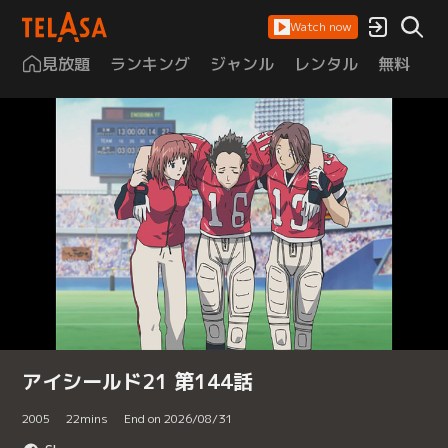
Watch now
見放題
ランキング
ジャンル
レンタル
無料
は
アイシールド21 第144話
2005
22
mins
End on 2026/08/31