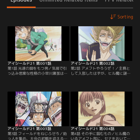
Sorting
アイシールド21 第001話
アイシールド21 第002話
第1話 光速の脚をもつ男／気弱で引
第2話 アメフトやろうぜ！／主務と
っ込み思案な性格の小早川瀬那は、
して入部したはずが、ヒル魔に謎の
いじめられるのを避けるためパシリ
ランニングバック「アイシールド
人生を送ってきた。高校入学を機に
21」に仕立て上げられてしまうセ
そんな自分を変えようと、アメフト
ナ。翌日からの大会に出場するため
部に主務としての入部を決意する
には助っ人も含め、11人集めなけれ
が、そんなセナのパシリで鍛えたス
ばならないという。主務としての腕
ピードに蛭魔妖一が目をつけ…【提
の見せ所だと悟ったセナは、大会に
供：バンダイチャンネル】
出場するため、仲間のために懸命に
走る…【提供：バンダイチャンネ
ル】
アイシールド21 第003話
アイシールド21 第004話
第3話 フィールドをねじふせろ／助
第4話 その手に掴むもの／ヒル魔の
っ人を集め、大会の初戦を迎える泥
いるアメフト部に、セナをおいてお