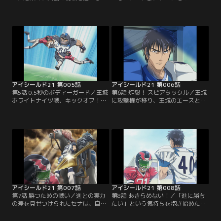
門デビルバッツ。セナが主務として
くわけにはいかないと息巻くまも
見守る試合は、両チーム無得点のま
り。部をやめさせようするまもりを
ま終盤へとさしかかるが、とうとう
見たセナは、まもりに守られていた
先制されてしまう。残り時間は9
幼少時代を思い出す。まもりに助け
秒、ついにアイシールド21が登場す
られ続けてきた自分を変えようと、
る！【提供：バンダイチャンネル】
セナはまもりに自分の意思を告げ
る…【提供：バンダイチャンネル】
アイシールド21 第005話
アイシールド21 第006話
第5話 0.5秒のボディーガード／王城
第6話 炸裂！ スピアタックル／王城
ホワイトナイツ戦、キックオフ！強
に攻撃権が移り、王城のエースと言
豪との対戦にすっかり怯えるセナ。
われる桜庭が登場。対する泥門は、
そんなセナに「みんなを盾だと思っ
アイシールド21のインターセプトに
て」と栗田が声をかける。みんなを
かけたフォーメーションをとり、セ
信じて走り出したセナが、次々に王
ナが桜庭へのパスカットを試みる。
城ディフェンスを抜いていく！【提
そして、いよいよ王城守備のエー
供：バンダイチャンネル】
ス、進清十郎が登場する！【提供：
バンダイチャンネル】
アイシールド21 第007話
アイシールド21 第008話
第7話 勝つための戦い／進との実力
第8話 あきらめない！／「進に勝ち
の差を見せつけられたセナは、自分
たい」という気持ちを抱き始めたセ
のかなう相手ではないと試合から逃
ナ。何度そのタックルに倒されても
げ出そうとするが、共に戦う仲間達
あきらめずに向かっていくが、つい