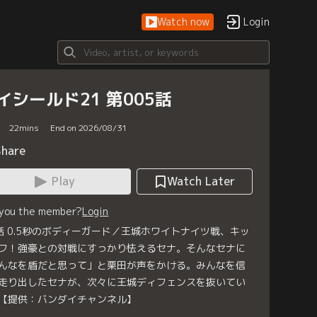
Watch now
Login
イシールド21 第005話
22
mins
End on 2026/08/31
Share
Play
Watch Later
 you the member?
Login
話 0.5秒のボディーガード／王城ホワイトナイツ戦、キッ
フ！強豪との対戦にすっかり怯えるセナ。そんなセナに
んなを盾だと思って」と栗田が声をかける。みんなを信
走り出したセナが、次々に王城ディフェンスを抜いてい
【提供：バンダイチャンネル】