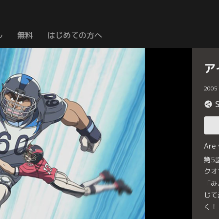
ル
無料
はじめての方へ
ア
2005
Are
第5
クオ
「み
じて
く！