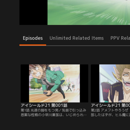
Episodes
Unlimited Related Items
PPV Rel
アイシールド21 第001話
アイシールド21 第0
第1話 光速の脚をもつ男／気弱で引っ込み
第2話 アメフトやろう
思案な性格の小早川瀬那は、いじめられる
部したはずが、ヒル魔に
のを避けるためパシリ人生を送ってきた。
ック「アイシールド21
高校入学を機にそんな自分を変えようと、
てしまうセナ。翌日から
アメフト部に主務としての入部を決意する
ためには助っ人も含め、