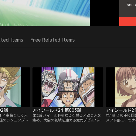
Seri
ated Items
Free Related Items
02話
アイシールド21 第003話
アイシールド21
ぜ！／主務として入
第3話 フィールドをねじふせろ／助っ人を
第4話 その手に
謎のランニングバ
集め、大会の初戦を迎える泥門デビルバッ
メフト部に、セナ
」に仕立て上げられ
ツ。セナが主務として見守る試合は、両チ
かないと息巻くま
の大会に出場する
ーム無得点のまま終盤へとさしかかるが、
するまもりを見た
11人集めなければ
とうとう先制されてしまう。残り時間は9
ていた幼少時代を