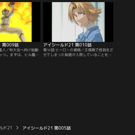
分を変えようと、セナは
王城ディフェンスを抜いていく！【提供：
思を告げる…【提供：バ
バンダイチャンネル】
】
 第009話
アイシールド21 第010話
の達人／秋大会へ向け始動
第10話 ヒーローの資格／王城戦で怪我をさ
ッツ。まずは、ヒル魔の
せてしまった桜庭が入院していることを知
ーバーが必要だと聞いた
ったセナは、泥門代表の主務として、モン
モン太に出会う。アメフ
太とお見舞いに出かける。不安を抱きつつ
ナに対し、自分が目指す
桜庭と対面するセナであったが、実力以上
ッチのヒーローになるこ
にエース扱いされてしまっている桜庭の意
モン太であったが…【提
外な苦悩を知る。【提供：バンダイチャン
ンネル】
ネル】
ルド21
アイシールド21 第005話