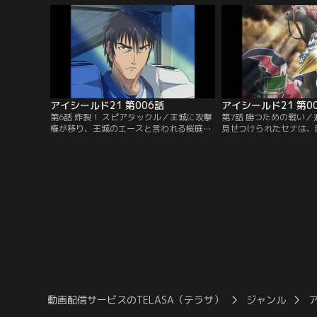
が、そんなセナのパシリで鍛えたスピード
ならないという。主務と
に蛭魔妖一が目をつけ…【提供：バンダイ
だと悟ったセナは、大会
チャンネル】
仲間のために懸命に走る
イチャンネル】
アイシールド21 第006話
アイシールド21 第0
第6話 炸裂！ スピアタックル／王城に攻撃
第7話 勝つための戦い
権が移り、王城のエースと言われる桜庭が
見せつけられたセナは、
登場。対する泥門は、アイシールド21のイ
ではないと試合から逃げ
ンターセプトにかけたフォーメーションを
共に戦う仲間達の姿を見
とり、セナが桜庭へのパスカットを試み
る。残り5分で50点差
る。そして、いよいよ王城守備のエース、
勝負をなげる蛭魔にセナ
進清十郎が登場する！【提供：バンダイチ
を抜けるかもしれない」
ャンネル】
供：バンダイチャンネル
動画配信サービスのTELASA（テラサ）
ジャンル