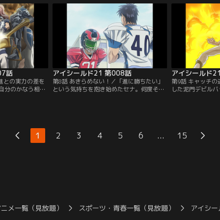
しての腕の見せ所
秒、ついにアイシールド21が登場する！
られ続けてきた自
に出場するため、
【提供：バンダイチャンネル】
まもりに自分の意
…【提供：バンダ
ンダイチャンネル
07話
アイシールド21 第008話
アイシールド21
／進との実力の差を
第8話 あきらめない！／「進に勝ちたい」
第9話 キャッチ
自分のかなう相手
という気持ちを抱き始めたセナ。何度その
した泥門デビルバ
出そうとするが、
タックルに倒されてもあきらめずに向かっ
パスを受けるレシ
て再び試合へと戻
ていくが、ついにラストワンプレーを迎え
セナは、野球部の
。もう勝機はないと
る。進に勝つためには、光速の世界に達し
ト部に勧誘するセ
は「もう少しで進
なければならない。セナvs進、勝負の行方
のは、野球でキャ
と訴える。【提
は…【提供：バンダイチャンネル】
とだ、と主張する
...
1
2
3
4
5
6
15
】
供：バンダイチャ
アニメ一覧（見放題）
スポーツ・青春一覧（見放題）
アイシー