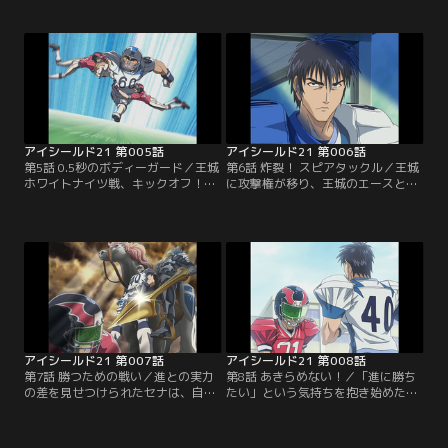
見守る試合は、両チーム無得点のま
り。部をやめさせようするまもりを
ま終盤へとさしかかるが、とうとう
見たセナは、まもりに守られていた
先制されてしまう。残り時間は9
幼少時代を思い出す。まもりに助け
秒、ついにアイシールド21が登場す
られ続けてきた自分を変えようと、
る！【提供：バンダイチャンネル】
セナはまもりに自分の意思を告げ
る…【提供：バンダイチャンネル】
アイシールド21 第005話
アイシールド21 第006話
第5話 0.5秒のボディーガード／王城
第6話 炸裂！ スピアタックル／王城
ホワイトナイツ戦、キックオフ！強
に攻撃権が移り、王城のエースと言
豪との対戦にすっかり怯えるセナ。
われる桜庭が登場。対する泥門は、
そんなセナに「みんなを盾だと思っ
アイシールド21のインターセプトに
て」と栗田が声をかける。みんなを
かけたフォーメーションをとり、セ
信じて走り出したセナが、次々に王
ナが桜庭へのパスカットを試みる。
城ディフェンスを抜いていく！【提
そして、いよいよ王城守備のエー
供：バンダイチャンネル】
ス、進清十郎が登場する！【提供：
バンダイチャンネル】
アイシールド21 第007話
アイシールド21 第008話
第7話 勝つための戦い／進との実力
第8話 あきらめない！／「進に勝ち
の差を見せつけられたセナは、自分
たい」という気持ちを抱き始めたセ
のかなう相手ではないと試合から逃
ナ。何度そのタックルに倒されても
げ出そうとするが、共に戦う仲間達
あきらめずに向かっていくが、つい
の姿を見て再び試合へと戻る。残り
にラストワンプレーを迎える。進に