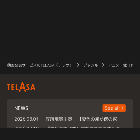
動画配信サービスのTELASA（テラサ）
ジャンル
アニメ一覧（見放
NEWS
See all
2026.08.01
浮所飛貴主演！ 【夏色の風が僕の家にやってきた】 本日よりテラサで独占配信スタート！
2026.07.18
『夏色の雲が恋と嵐をまきおこす』スペシャルメイキング 【Part1】2026年７月18日（土）23時30分～配信スタート！話題のシーンの裏側を大公開！豪華キャスト大集合！ 『武宮家 真夏の家族会議』開催！
2026.07.15
救命医・遥（今田）の《心揺さぶる過去》や、 麻酔科医・権野（船越英一郎）の《謎多きプライベート》など… 《知られざるエピソード》を独占配信！