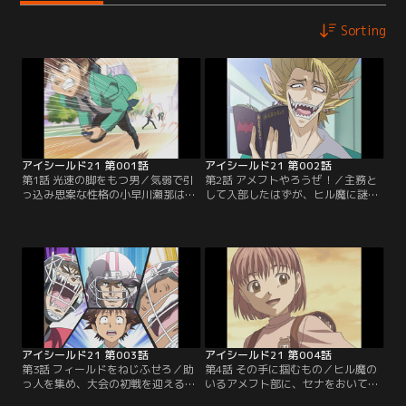
Sorting
アイシールド21 第001話
アイシールド21 第002話
第1話 光速の脚をもつ男／気弱で引
第2話 アメフトやろうぜ！／主務と
っ込み思案な性格の小早川瀬那は、
して入部したはずが、ヒル魔に謎の
いじめられるのを避けるためパシリ
ランニングバック「アイシールド
人生を送ってきた。高校入学を機に
21」に仕立て上げられてしまうセ
そんな自分を変えようと、アメフト
ナ。翌日からの大会に出場するため
部に主務としての入部を決意する
には助っ人も含め、11人集めなけれ
が、そんなセナのパシリで鍛えたス
ばならないという。主務としての腕
ピードに蛭魔妖一が目をつけ…【提
の見せ所だと悟ったセナは、大会に
供：バンダイチャンネル】
出場するため、仲間のために懸命に
走る…【提供：バンダイチャンネ
ル】
アイシールド21 第003話
アイシールド21 第004話
第3話 フィールドをねじふせろ／助
第4話 その手に掴むもの／ヒル魔の
っ人を集め、大会の初戦を迎える泥
いるアメフト部に、セナをおいてお
門デビルバッツ。セナが主務として
くわけにはいかないと息巻くまも