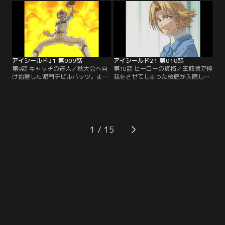
5分で50点差。もう勝機はないと勝
勝つためには、光速の世界に達しな
負をなげる蛭魔にセナは「もう少し
ければならない。セナvs進、勝負の
で進を抜けるかもしれない」と訴え
行方は…【提供：バンダイチャンネ
る。【提供：バンダイチャンネル】
ル】
アイシールド21 第009話
アイシールド21 第010話
第9話 キャッチの達人／秋大会へ向
第10話 ヒーローの資格／王城戦で怪
け始動した泥門デビルバッツ。まず
我をさせてしまった桜庭が入院して
は、ヒル魔のパスを受けるレシーバ
いることを知ったセナは、泥門代表
ーが必要だと聞いたセナは、野球部
の主務として、モン太とお見舞いに
のモン太に出会う。アメフト部に勧
出かける。不安を抱きつつ桜庭と対
誘するセナに対し、自分が目指すの
面するセナであったが、実力以上に
は、野球でキャッチのヒーローにな
エース扱いされてしまっている桜庭
ることだ、と主張するモン太であっ
の意外な苦悩を知る。【提供：バン
1
たが…【提供：バンダイチャンネ
ダイチャンネル】
ル】