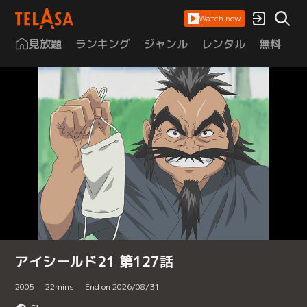
Watch now
見放題
ランキング
ジャンル
レンタル
無料
は
アイシールド21 第127話
2005
22
mins
End on 2026/08/31