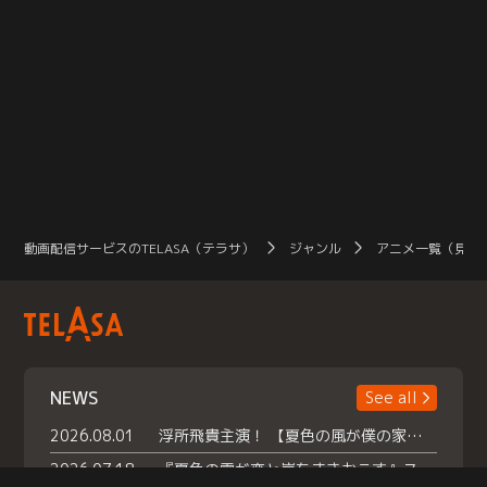
動画配信サービスのTELASA（テラサ）
ジャンル
アニメ一覧（見放
NEWS
See all
2026.08.01
浮所飛貴主演！ 【夏色の風が僕の家にやってきた】 本日よりテラサで独占配信スタート！
2026.07.18
『夏色の雲が恋と嵐をまきおこす』スペシャルメイキング 【Part1】2026年７月18日（土）23時30分～配信スタート！話題のシーンの裏側を大公開！豪華キャスト大集合！ 『武宮家 真夏の家族会議』開催！