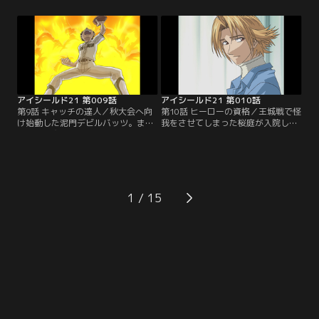
の姿を見て再び試合へと戻る。残り
にラストワンプレーを迎える。進に
5分で50点差。もう勝機はないと勝
勝つためには、光速の世界に達しな
負をなげる蛭魔にセナは「もう少し
ければならない。セナvs進、勝負の
で進を抜けるかもしれない」と訴え
行方は…【提供：バンダイチャンネ
る。【提供：バンダイチャンネル】
ル】
アイシールド21 第009話
アイシールド21 第010話
第9話 キャッチの達人／秋大会へ向
第10話 ヒーローの資格／王城戦で怪
け始動した泥門デビルバッツ。まず
我をさせてしまった桜庭が入院して
は、ヒル魔のパスを受けるレシーバ
いることを知ったセナは、泥門代表
ーが必要だと聞いたセナは、野球部
の主務として、モン太とお見舞いに
のモン太に出会う。アメフト部に勧
出かける。不安を抱きつつ桜庭と対
誘するセナに対し、自分が目指すの
面するセナであったが、実力以上に
は、野球でキャッチのヒーローにな
エース扱いされてしまっている桜庭
ることだ、と主張するモン太であっ
の意外な苦悩を知る。【提供：バン
1
たが…【提供：バンダイチャンネ
ダイチャンネル】
ル】