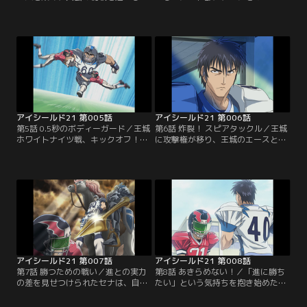
門デビルバッツ。セナが主務として
くわけにはいかないと息巻くまも
見守る試合は、両チーム無得点のま
り。部をやめさせようするまもりを
ま終盤へとさしかかるが、とうとう
見たセナは、まもりに守られていた
先制されてしまう。残り時間は9
幼少時代を思い出す。まもりに助け
秒、ついにアイシールド21が登場す
られ続けてきた自分を変えようと、
る！【提供：バンダイチャンネル】
セナはまもりに自分の意思を告げ
る…【提供：バンダイチャンネル】
アイシールド21 第005話
アイシールド21 第006話
第5話 0.5秒のボディーガード／王城
第6話 炸裂！ スピアタックル／王城
ホワイトナイツ戦、キックオフ！強
に攻撃権が移り、王城のエースと言
豪との対戦にすっかり怯えるセナ。
われる桜庭が登場。対する泥門は、
そんなセナに「みんなを盾だと思っ
アイシールド21のインターセプトに
て」と栗田が声をかける。みんなを
かけたフォーメーションをとり、セ
信じて走り出したセナが、次々に王
ナが桜庭へのパスカットを試みる。
城ディフェンスを抜いていく！【提
そして、いよいよ王城守備のエー
供：バンダイチャンネル】
ス、進清十郎が登場する！【提供：
バンダイチャンネル】
アイシールド21 第007話
アイシールド21 第008話
第7話 勝つための戦い／進との実力
第8話 あきらめない！／「進に勝ち
の差を見せつけられたセナは、自分
たい」という気持ちを抱き始めたセ
のかなう相手ではないと試合から逃
ナ。何度そのタックルに倒されても
げ出そうとするが、共に戦う仲間達
あきらめずに向かっていくが、つい