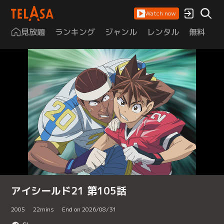
Watch now
見放題
ランキング
ジャンル
レンタル
無料
は
アイシールド21 第105話
2005
22
mins
End on 2026/08/31