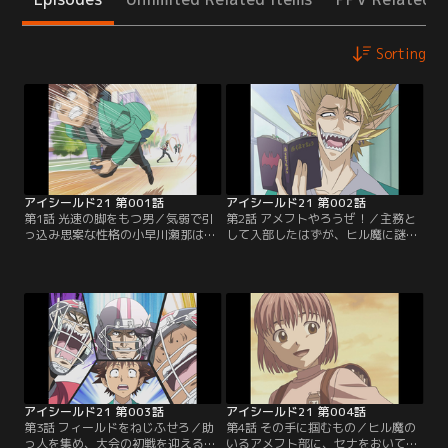
Sorting
アイシールド21 第001話
アイシールド21 第002話
第1話 光速の脚をもつ男／気弱で引
第2話 アメフトやろうぜ！／主務と
っ込み思案な性格の小早川瀬那は、
して入部したはずが、ヒル魔に謎の
いじめられるのを避けるためパシリ
ランニングバック「アイシールド
人生を送ってきた。高校入学を機に
21」に仕立て上げられてしまうセ
そんな自分を変えようと、アメフト
ナ。翌日からの大会に出場するため
部に主務としての入部を決意する
には助っ人も含め、11人集めなけれ
が、そんなセナのパシリで鍛えたス
ばならないという。主務としての腕
ピードに蛭魔妖一が目をつけ…【提
の見せ所だと悟ったセナは、大会に
供：バンダイチャンネル】
出場するため、仲間のために懸命に
走る…【提供：バンダイチャンネ
ル】
アイシールド21 第003話
アイシールド21 第004話
第3話 フィールドをねじふせろ／助
第4話 その手に掴むもの／ヒル魔の
っ人を集め、大会の初戦を迎える泥
いるアメフト部に、セナをおいてお