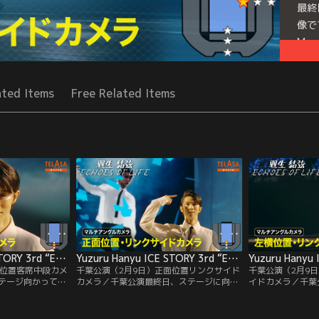
最終
像で
Mor
Seri
TOU
ated Items
Free Related Items
Yuzuru Hanyu ICE STORY 3rd “Echoes of Life” TOUR 千葉公演（2月9日）正面位置客席中段カメラ
Yuzuru Hanyu ICE STORY 3rd “Echoes of Life” TOUR 千葉公演（2月9日）正面位置リンクサイドカメラ
面位置客席中段カメ
千葉公演（2月9日）正面位置リンクサイド
千葉公演（2月9
テージ向かって正
カメラ／千葉公演最終日、ステージに向か
イドカメラ／千葉
像で、羽生選手の
って正面リンクサイドから、迫ってくる羽
かって左手横リン
生選手の映像をみることができます。
生選手の演技を近
は両サイドからの