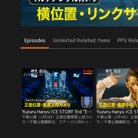
Episodes
Unlimited Related Items
PPV Rel
Yuzuru Hanyu ICE STORY 3rd “Echoes of Life” TOUR 千葉公演（2月9日）正面位置客席上段カメラ
千葉公演（2月9日）正面位置客席上段カメ
千葉公演（2月9日）正
ラ／千葉公演最終日、ステージに向かって
ラ／千葉公演最終日、ス
正面客席最上段のカメラの映像でマッピン
面客席中段のカメラの映
グなど縦に全体が見えます。
表情がよくわかります。