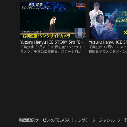
Yuzuru Hanyu ICE STORY 3rd “Echoes of Life” TOUR 千葉公演（2月9日）右横位置リンクサイドカメラ
千葉公演（2月9日）右横位置リンクサイド
千葉公演（2月9日）メ
カメラ／千葉公演最終日、ステージ向かっ
最終日全カメラをメイン
て右手横リンクサイドのカメラの映像。羽
像です。
生選手を近くで見る映像です。今回は、反
対側にある左サイドのリンクサイドカメラ
もアップしました。お楽しみ下さい。
動画配信サービスのTELASA（テラサ）
ジャンル