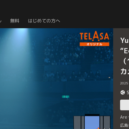
ル
無料
はじめての方へ
Yu
“E
（
カ
2025
Are
広島