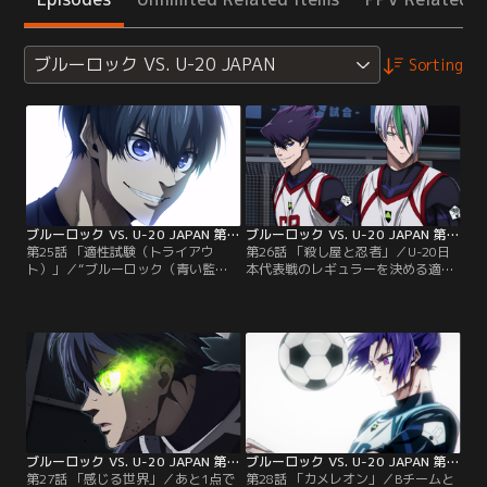
ブルーロック VS. U-20 JAPAN
Sorting
ブルーロック VS. U-20 JAPAN 第25話
ブルーロック VS. U-20 JAPAN 第26話
第25話 「適性試験（トライアウ
第26話 「殺し屋と忍者」／U-20日
ト）」／“ブルーロック（青い監
本代表戦のレギュラーを決める適性
獄）”プロジェクト二次セレクショ
試験（トライアウト）は、2人ずつ
ンを終え、生き残った高校生フォワ
の3チームに分かれたTOP6メンバー
ードは35人。過酷なサバイバルを乗
と、残りの29人が5人1組を結成し、
り越えた彼らは3週間後、“ブルーロ
5人対5人のワンマッチを行うという
ック（青い監獄）”プロジェクトの
もの。糸師 凛と士道龍聖が率いるA
存続を賭けてU-20日本代表と試合を
チームに加入した潔は、2人に対す
することに。絵心は、この負けられ
る“主張”と“共存”をテーマに試合へ
ない大一番（ビッグマッチ）に挑む
臨む。
チームは…。
ブルーロック VS. U-20 JAPAN 第27話
ブルーロック VS. U-20 JAPAN 第28話
第27話 「感じる世界」／あと1点で
第28話 「カメレオン」／Bチームと