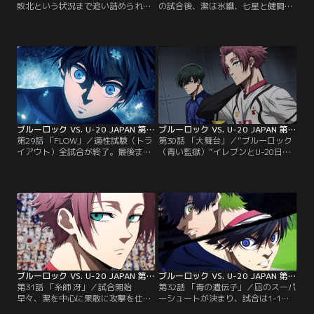
敗北という状況まで追い詰められた
の試合後、潔は氷織、七星と健闘を
潔たちAチーム。フィールド全体を
讃え合いながら、試合で得た“反射
読んでプレーする凛と感覚で“最
で思考する”という新たな感覚の再
高”を求めてプレーする士道は“共
現性を高めるため、考えを巡らせる
存”できないのか……。そう思われた
のだった。同じ頃、凛＆士道以外の
時、潔は相性最悪な2人を自身のプ
メンバーを入れ替えたAチームと雪
レーで連動させることで勝機を見出
宮剣優＆凪 誠士郎が率いるCチーム
そうとする。だが、未だに烏のマー
による適性試験（トライアウト）第
クを外せず、思うように動けない
2試合がスタート。凪との久々の共
潔。
闘を前に…。
ブルーロック VS. U-20 JAPAN 第29話
ブルーロック VS. U-20 JAPAN 第30話
第29話 「FLOW」／適性試験（トラ
第30話 「大舞台」／“ブルーロック
イアウト）全試合が終了。最後まで
（青い監獄）”イレブンとU-20日本
対立していた凛と士道が殴り合いを
代表の試合が行われる前日。糸師 冴
起こし、士道は仕置き室へと連れて
はオリヴァ・愛空に呼び止められ、
いかれることに……。その後、迎え
閃堂秋人と士道が再び揉めたことを
たレギュラー発表の時。最初に凛を
知らされる。2人の反りが合わない
ワントップに指名し、今回のチーム
のなら、実力で劣る閃堂を外せば良
は彼を中心にした超攻撃特化型フォ
いと口にする冴。一方、愛空は閃堂
ーメーションだと口にする絵心。そ
を外せばチームメイトの大半が試合
の後、適性試験（トライアウト）で
をボイコットすると告げて……。
結果を残した…。
ブルーロック VS. U-20 JAPAN 第31話
ブルーロック VS. U-20 JAPAN 第32話
第31話 「糸師 冴」／試合開始
第32話 「青の遺伝子」／凪のスーパ
早々、潔を中心に果敢に攻撃を仕掛
ーシュートが決まり、試合は1-1の
けていく“ブルーロック（青い監
同点に。前半戦残り15分にして、初