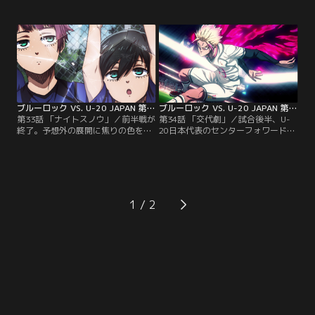
獄）”イレブン。だが、愛空たちU-
めて凛と冴のマッチアップが実現す
20日本代表が誇る“鉄壁カルテッ
る。激しい兄弟対決を冴が制すると
ト”によって各選手の武器が封じら
そのままフィールドを中央突破。冴
れ、次々と攻撃の芽を摘まれてしま
と共にU-20日本代表の攻撃陣が“ブ
う。そしてボールが冴に渡った瞬
ルーロック（青い監獄）”のディフ
間、U-20日本代表の息もつかせ
ェンスラインへと雪崩れ込んでく
ぬ“堅守速攻カウンター”が発動。閃
る。そんな中、センターバックを務
堂をはじめとする鋭い攻撃を…。
める二子一揮は…。
ブルーロック VS. U-20 JAPAN 第33話
ブルーロック VS. U-20 JAPAN 第34話
第33話 「ナイトスノウ」／前半戦が
第34話 「交代劇」／試合後半、U-
終了。予想外の展開に焦りの色を見
20日本代表のセンターフォワードと
せるU-20日本代表ベンチ。そんな
してフィールドに立った士道。己の
中、冴は自分のプレーについてこら
ゴールのみを目的とする士道は、不
れないU-20日本代表メンバーに愛想
規則な動きで敵味方を問わずフィー
を尽かし、後半戦は欠場すると告げ
ルドにいるプレイヤーを掻き乱して
る。そこで愛空は冴を引き留めるた
いく。さらに、士道のプレーに閃堂
め、士道の投入を決意する。そして
が連動したことで、U-20日本代表の
1
時を遡ること数年前。小学生の凛
攻撃は活性化。前半戦とは全く異な
は、天才サッカー少年として注目を
る攻撃を仕掛け…。
集める冴と共に…。