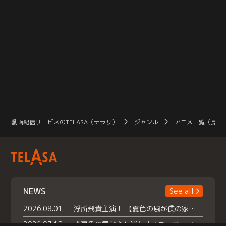
動画配信サービスのTELASA（テラサ）
ジャンル
アニメ一覧（見放
NEWS
See all
2026.08.01
浮所飛貴主演！ 【夏色の風が僕の家にやってきた】 本日よりテラサで独占配信スタート！
2026.07.18
『夏色の雲が恋と嵐をまきおこす』スペシャルメイキング 【Part1】2026年７月18日（土）23時30分～配信スタート！話題のシーンの裏側を大公開！豪華キャスト大集合！ 『武宮家 真夏の家族会議』開催！