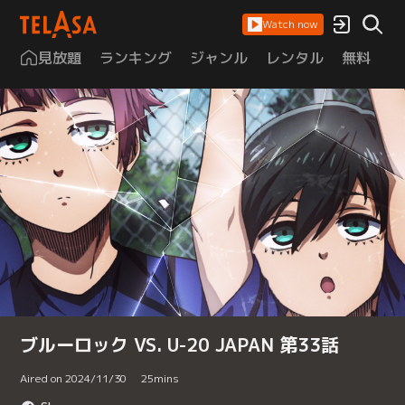
Watch now
見放題
ランキング
ジャンル
レンタル
無料
は
ブルーロック VS. U-20 JAPAN 第33話
Aired on 2024/11/30
25
mins