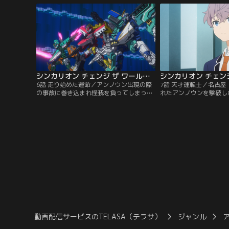
ている矢先、街には10年ぶりにアンノウン
る。しかし、幼い頃、イ
が出現。偶然にもタイセイがシンカリオン
陸送を見学した思い出の
運転士として高い適性値を持つことが判明
ができなかったと、タイ
し…。
てしまい……。
シンカリオン チェンジ ザ ワールド 第06話
6話 走り始めた運命／アンノウン出現の際
7話 天才運転士／名古
の事故に巻き込まれ怪我を負ってしまった
れたアンノウンを撃破し
アカネは、検査の結果、シンカリオン運転
リオン N700Sのぞみ
士として高い適性を持つことが判明。未だ
とタイセイたちより一つ年
見つかっていなかった「シンカリオン E6こ
海本部所属の魚虎テンだ
まち」の運転士として迎え入れようと
ちは東海本部との合同訓
ERDAメンバーは期待を寄せるが、アカネ
へと遠征。適性値も群を
は誘いを断ってしまう。タイセイとリョー
運転士」と呼ばれるテン
タは、一緒に戦おうと必死に…。
ョンにて連携訓練を…。
動画配信サービスのTELASA（テラサ）
ジャンル