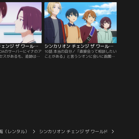
れ、強い憧れを抱くリョ
にバラバラになってしまう。学校ではクー
敦賀を守ることができな
ルで自信家な姿を見せるアカネだが、ある
思いを抱えながらも、本
悩みを抱えていて……。
のだった……。
シンカリオン チェンジ ザ ワールド 第09話
シンカリオン チェンジ ザ ワールド 第10話
RDAのサーバーにイナのア
10話 本当の自分／「直接会って相談したい
セスがあるも、追跡は失
ことがある」と言うシオンに会いに函館に
イセイは、これまでのア
向かうタイセイたち。マイとビーナはシオ
所が、全てイナとの思い
ンとユキの恋路をサポートしようと意気込
とが気がかりだと高輪に
んでいたが、新函館北斗駅に到着した一同
中、「シンカリオン H5
を待っていたのは、驚愕の事実だった。と
士・五稜郭シオンが見つ
ある事情でユキに会えないシオンは、メタ
士の加入に一同喜ぶ
バース登校で唯一できた友達を傷つけない
よう、アカネに伝言を頼むのだが……。
覧（レンタル）
シンカリオン チェンジ ザ ワールド
シンカリオ