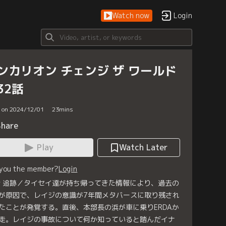
Watch now
Login
ンカリオン チェンジ ザ ワールド
32話
d on 2024/12/01
23
mins
Share
Play
Watch Later
 you the member?
Login
話 追跡／タイセイ達が持ち帰ってきた情報により、過去の
が原因で、レイジの意識が7年間メタバースに取り残され
たことが発覚する。直後、本部長の浜が車に乗りERDAか
走。レイジの事故について何か知っていると踏んだイナ