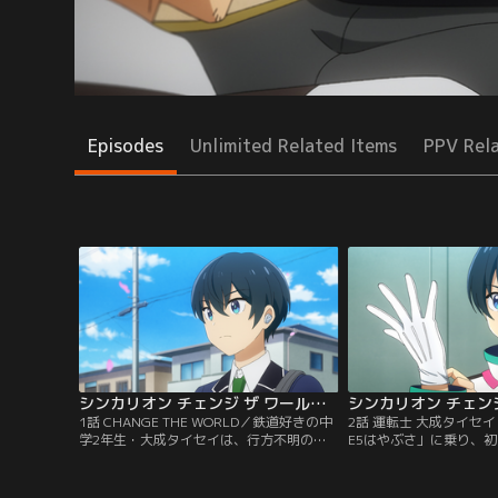
Episodes
Unlimited Related Items
PPV Rel
シンカリオン チェンジ ザ ワールド 第01話
1話 CHANGE THE WORLD／鉄道好きの中
2話 運転士 大成タイセ
学2年生・大成タイセイは、行方不明の
E5はやぶさ」に乗り、
姉、イナの手がかりを求めて進開学園へと
むタイセイ。慣れない運
転入する。九頭竜リョータ、青梅マイと出
れるも、高輪の指示でビ
会い、2人が所属する鉄道部で心を躍らせ
し、なんとかアンノウン