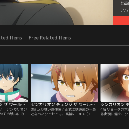
と高
フハ
Seri
ated Items
Free Related Items
シンカリオン チェンジ ザ ワールド 第02話
シンカリオン チェンジ ザ ワールド 第03話
イ／「シンカリオン
3話 足りない適性値／正式に鉄道部の一員
4話 リョータの
初めての戦いにのぞ
となったタイセイは、高輪にERDA（エル
る出現に備え、タ
転に苦戦を強いら
ダ）を案内してもらい、シンカリオンが開
つて姉と訪れた鉄
ークル合体を果た
発された理由、そして行方不明の姉・イナ
方、リョータは適
の撃破に成功す
がかつてシンカリオンの開発に関わってい
トレーニングをし