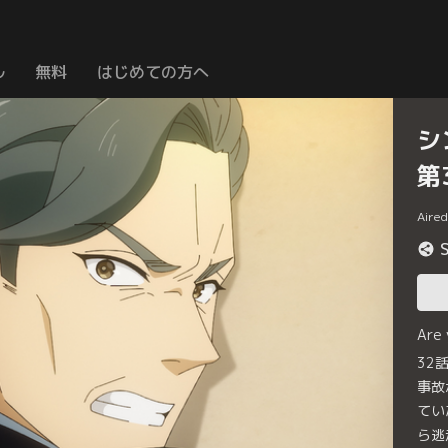
ル
無料
はじめての方へ
シ
第
Aire
Are
32
事故
てい
ら逃