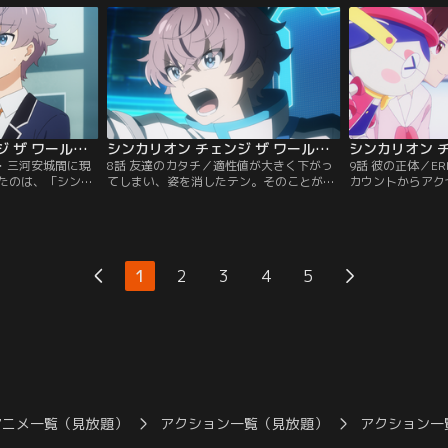
ナと一緒にE5系の
たことを知る。そんな中、アンノウンが今
リオンに命を救わ
歩道橋を守ること
度はリョータの故郷、敦賀に出現。故郷を
ータ。自分の手で
セイは責任を感じ
自身の手で守りたいリョータだが、彼の適
かったと、悔しい
性値は足りておらず……。
心を隠してしまう
シンカリオン チェンジ ザ ワールド 第07話
シンカリオン チェンジ ザ ワールド 第08話
屋・三河安城間に現
8話 友達のカタチ／適性値が大きく下がっ
9話 彼の正体／E
たのは、「シンカ
てしまい、姿を消したテン。そのことが原
カウントからアク
」。その運転士はなん
因でリョータとアカネは口論になってしま
敗してしまう。タ
下で、ERDA 東
う。テンの頭によぎるのは、一年前に友達
ンノウンの出現場
った。タイセイた
との間で起こったとある出来事。テンが本
出の場所であるこ
練のため、名古屋
気を出さなくなった理由には、どうやらそ
相談する。そんな
抜いて高い「天才
れが関係しているようで…。互いに言い合
はやぶさ」の運転
1
2
3
4
5
と、シミュレーシ
いながらも信頼し合い共に戦うタイセイた
かり、新たな運転
ちの姿を見て、テンが取った行動と
が…。
は……。
アニメ一覧（見放題）
アクション一覧（見放題）
アクション一