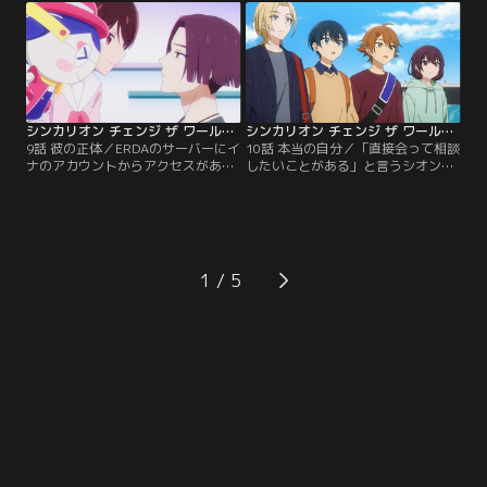
部所属の魚虎テンだった。タイセイ
起こったとある出来事。テンが本気
たちは東海本部との合同訓練のた
を出さなくなった理由には、どうや
め、名古屋へと遠征。適性値も群を
らそれが関係しているようで…。互
抜いて高い「天才運転士」と呼ばれ
いに言い合いながらも信頼し合い共
るテンと、シミュレーションにて連
に戦うタイセイたちの姿を見て、テ
携訓練を…。
ンが取った行動とは……。
シンカリオン チェンジ ザ ワールド 第09話
シンカリオン チェンジ ザ ワールド 第10話
9話 彼の正体／ERDAのサーバーにイ
10話 本当の自分／「直接会って相談
ナのアカウントからアクセスがある
したいことがある」と言うシオンに
も、追跡は失敗してしまう。タイセ
会いに函館に向かうタイセイたち。
イは、これまでのアンノウンの出現
マイとビーナはシオンとユキの恋路
場所が、全てイナとの思い出の場所
をサポートしようと意気込んでいた
であることが気がかりだと高輪に相
が、新函館北斗駅に到着した一同を
談する。そんな中、「シンカリオン
待っていたのは、驚愕の事実だっ
H5はやぶさ」の運転士・五稜郭シオ
た。とある事情でユキに会えないシ
1
ンが見つかり、新たな運転士の加入
オンは、メタバース登校で唯一でき
に一同喜ぶが…。
た友達を傷つけないよう、アカネに
伝言を頼むのだが……。