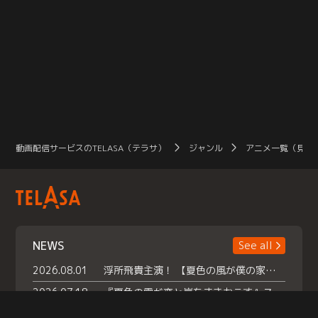
動画配信サービスのTELASA（テラサ）
ジャンル
アニメ一覧（見放
NEWS
See all
2026.08.01
浮所飛貴主演！ 【夏色の風が僕の家にやってきた】 本日よりテラサで独占配信スタート！
2026.07.18
『夏色の雲が恋と嵐をまきおこす』スペシャルメイキング 【Part1】2026年７月18日（土）23時30分～配信スタート！話題のシーンの裏側を大公開！豪華キャスト大集合！ 『武宮家 真夏の家族会議』開催！
2026.07.15
救命医・遥（今田）の《心揺さぶる過去》や、 麻酔科医・権野（船越英一郎）の《謎多きプライベート》など… 《知られざるエピソード》を独占配信！