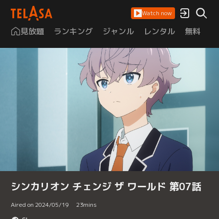
Watch now
見放題
ランキング
ジャンル
レンタル
無料
は
シンカリオン チェンジ ザ ワールド 第07話
Aired on 2024/05/19
23
mins