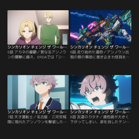
い、シンカリオンが開発された理
料館を満喫する。一方、リョータは
由、そして行方不明の姉・イナがか
適性値を上げようと一人でトレーニ
つてシンカリオンの開発に関わって
ングをしていた。幼い頃、シンカリ
いたことを知る。そんな中、アンノ
オンに命を救われ、強い憧れを抱く
ウンが今度はリョータの故郷、敦賀
リョータ。自分の手で敦賀を守るこ
に出現。故郷を自身の手で守りたい
とができなかったと、悔しい思いを
リョータだが、彼の適性値は足りて
抱えながらも、本心を隠してしまう
おらず……。
のだった……。
シンカリオン チェンジ ザ ワールド 第05話
シンカリオン チェンジ ザ ワールド 第06話
5話 アカネの憂鬱／更なるアンノウ
6話 走り始めた運命／アンノウン出
ンの襲撃に備え、ERDAでは「シン
現の際の事故に巻き込まれ怪我を負
カリオン E6こまち」の運転士候補を
ってしまったアカネは、検査の結
探し続けていた。一方タイセイとリ
果、シンカリオン運転士として高い
ョータは、授業の発表でアカネとグ
適性を持つことが判明。未だ見つか
ループを組むことになるも、早々に
っていなかった「シンカリオン E6こ
バラバラになってしまう。学校では
まち」の運転士として迎え入れよう
クールで自信家な姿を見せるアカネ
とERDAメンバーは期待を寄せる
だが、ある悩みを抱えていて……。
が、アカネは誘いを断ってしまう。
タイセイとリョータは、一緒に戦お
うと必死に…。
シンカリオン チェンジ ザ ワールド 第07話
シンカリオン チェンジ ザ ワールド 第08話
7話 天才運転士／名古屋・三河安城
8話 友達のカタチ／適性値が大きく
間に現れたアンノウンを撃破したの
下がってしまい、姿を消したテン。
は、「シンカリオン N700Sのぞ
そのことが原因でリョータとアカネ
み」。その運転士はなんとタイセイ
は口論になってしまう。テンの頭に
たちより一つ年下で、ERDA 東海本
よぎるのは、一年前に友達との間で