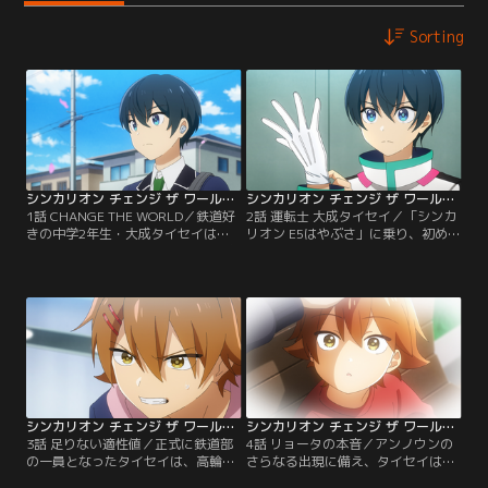
Sorting
シンカリオン チェンジ ザ ワールド 第01話
シンカリオン チェンジ ザ ワールド 第02話
1話 CHANGE THE WORLD／鉄道好
2話 運転士 大成タイセイ／「シンカ
きの中学2年生・大成タイセイは、
リオン E5はやぶさ」に乗り、初めて
行方不明の姉、イナの手がかりを求
の戦いにのぞむタイセイ。慣れない
めて進開学園へと転入する。九頭竜
運転に苦戦を強いられるも、高輪の
リョータ、青梅マイと出会い、2人
指示でビークル合体を果たし、なん
が所属する鉄道部で心を躍らせてい
とかアンノウンの撃破に成功する。
る矢先、街には10年ぶりにアンノウ
しかし、幼い頃、イナと一緒にE5系
ンが出現。偶然にもタイセイがシン
の陸送を見学した思い出の歩道橋を
カリオン運転士として高い適性値を
守ることができなかったと、タイセ
持つことが判明し…。
イは責任を感じてしまい……。
シンカリオン チェンジ ザ ワールド 第03話
シンカリオン チェンジ ザ ワールド 第04話
3話 足りない適性値／正式に鉄道部
4話 リョータの本音／アンノウンの
の一員となったタイセイは、高輪に
さらなる出現に備え、タイセイは敦
ERDA（エルダ）を案内してもら
賀に残り、かつて姉と訪れた鉄道資