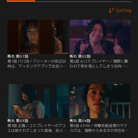
Sorting
怖れ 第01話
怖れ 第02話
第1話 パパ活／フリーターの田辺日
第2話 AIコスプレイヤー／滝野に襲
向は、マッチングアプリで出会った
われて命を落としてしまう日向…だ
滝野という男と食事をすることに。
が、次の瞬間！記憶はそのまま、何
年上の滝野は紳士的で、楽しい時間
が起きたのか分からない状態で新人
を過ごしていた。そんな中、妻と幼
コスプレイヤーの斎藤アユミとして
い娘が事故で亡くなったことを打ち
ステージに立たされ、集まった客に
明けられる。当時を思い出して落ち
コスプレ姿を撮影されている。しか
込む姿を見かね、励ます日向。その
し、アユミはその世界になじめず、
優しさに感激した滝野は、別れ際に
距離を取ることに…。ある日、ファ
日向へ封筒を渡して去っていった。
ンと称する見知らぬ男が街中でアユ
ミに声をかけてくる。
怖れ 第03話
怖れ 第04話
第3話 正義／コスプレイヤーのアユ
第4話 ASMR／突撃系配信者のヤマ
ミは殺されてしまった直後、別人の
カズは、滝野からある女の存在を知
進藤カナエに。通勤中だったOLのカ
らされる。マッチングアプリで出会