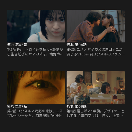
ナエは、歩いてきた中年男性に体を
ったその女に、痴情のもつれから妻
ぶつけられる。その時、見知らぬ若
と娘を事故死に見せかけて殺された
者たちが動画を撮りながら現れ、痴
と主張する。女は身元を偽っていた
漢したとして中年男性を捕まえる。
ため行方が分からず、今も街のどこ
若者たちは私人逮捕をする配信者
かに潜んでいるという。配信のネタ
で、現行犯を探していたのである。
になると思ったヤマカズは、女の行
方と正体を調べ出す。
怖れ 第05話
怖れ 第06話
第5話 Re：正義／死を招くASMRか
第6話 ユメ／ヤマカズは溝口マユが
ら生き延びたヤマカズは、滝野やコ
演じるVTuber要ユクスルのファン
スプレイヤーを殺したのが溝口マユ
たちに襲われて気を失ってしまう。
だと突き止める。更に、ヤマカズは
そして、死を招くASMRを聴かされ
かつてマユと面識があったことを思
てしまうが、突如、三嶋という男性
い出す。私人逮捕系配信者とのコラ
になって目を覚ます。すぐにヤマカ
ボ撮影で、マユが痴漢されたふりを
ズとしての記憶が失われていき、三
して一般男性を冤罪に陥れて喜んで
嶋は何事もなかったように、アルバ
いる様子を目撃していたのだ。
イト先のネットカフェで働きだす。
そんな中、三嶋は客でネカフェ難民
のユメに一目惚れする。
怖れ 第07話
怖れ 第08話
第7話 ユクスル／滝野の家族、コス
第8話 推し活／1年前。デザイナーと
プレイヤーたち、痴漢冤罪の中村と
して働く溝口マユは、日々、上司か
いった多くの人間を殺め、VTuber
らのパワハラに悩まされていた。ス
要ユクスルを使って死を招くASMR
トレスを抱えていたマユの唯一の友
の音声データをバラ撒こうとしてい
人であり理解者が、由良くるみだっ