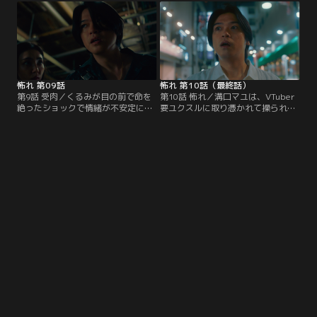
る溝口マユ。その一方で、殺される
た。くるみはマユをVTuber要ユク
と別の人間になって、また殺され
スルの推し活に誘う。最初は興味の
る、という生死の無限ループに陥っ
なかったマユだが、ユクスルのファ
ている、もう一人のマユ。何故、全
ンのくるみの勧めもあって推し活を
く異なる2人のマユが存在するの
始めることにする。
か？
怖れ 第09話
怖れ 第10話（最終話）
第9話 受肉／くるみが目の前で命を
第10話 怖れ／溝口マユは、VTuber
絶ったショックで情緒が不安定にな
要ユクスルに取り憑かれて操られて
るマユ。くるみの死と時を同じくし
いたことに気付き、二度とアカウン
てVTuber要ユクスルの配信活動も
トにアクセスしないようパソコンを
止まってしまう。くるみは死ぬ直
破壊する。しかし、操られていたと
前、まるでユクスルを引き継ぐのは
はいえ、マユが大勢の人々を死に追
マユだと言わんばかりにユクスルの
いやったことに変わりはない…。罪
アカウントにログインするための
を感じたマユは飛び降りて命を絶と
URLをマユに送っていた。だが、マ
うとビルの屋上へ向かう。そこに、
ユはその思いに応える気にはなれ
真相を暴いたヤマカズが屋上へやっ
ず…。
てきて…。