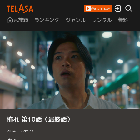
Watch now
見放題
ランキング
ジャンル
レンタル
無料
は
怖れ 第10話（最終話）
2024
22
mins