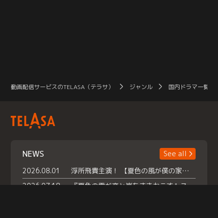
動画配信サービスのTELASA（テラサ）
ジャンル
国内ドラマ一覧（
NEWS
See all
2026.08.01
浮所飛貴主演！ 【夏色の風が僕の家にやってきた】 本日よりテラサで独占配信スタート！
2026.07.18
『夏色の雲が恋と嵐をまきおこす』スペシャルメイキング 【Part1】2026年７月18日（土）23時30分～配信スタート！話題のシーンの裏側を大公開！豪華キャスト大集合！ 『武宮家 真夏の家族会議』開催！
2026.07.15
救命医・遥（今田）の《心揺さぶる過去》や、 麻酔科医・権野（船越英一郎）の《謎多きプライベート》など… 《知られざるエピソード》を独占配信！