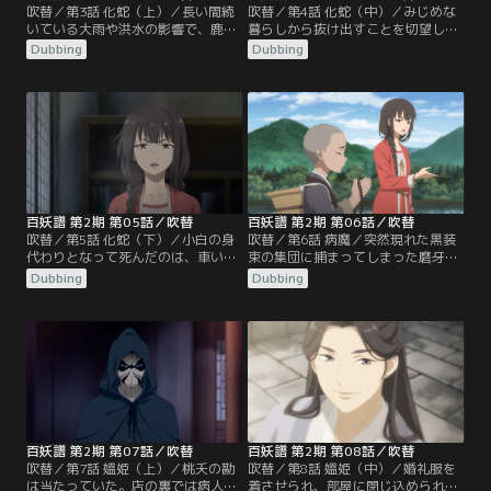
吹替／第3話 化蛇（上）／長い間続
吹替／第4話 化蛇（中）／みじめな
いている大雨や洪水の影響で、鹿門
暮らしから抜け出すことを切望して
（ろくもん）寺は浸水の危機に見舞
いた張二狗（ちょうじこう）。ある
Dubbing
Dubbing
われていた。空明真人（くうめいし
日、町を追い出された張二狗は小白
んじん）は水を操る妖怪が原因だと
（しょうはく）の特別な力に気づ
し、僧侶たちを連れて八角井戸へと
く。その日から張二狗は自ら空明と
向かう。井戸の中には、なんと人間
名乗るようになり、困っている人や
よりもずっと巨大な白蛇が棲みつい
町を見つけては小白の力を使って救
ていた…。一方、桃夭たちは鹿門山
うようになった。いつしか仙人とし
へ向かう道中にいた。山で妖怪騒ぎ
て人々から感謝され敬われるように
があったと聞いた桃夭は…。
なった空明は…。
百妖譜 第2期 第05話／吹替
百妖譜 第2期 第06話／吹替
吹替／第5話 化蛇（下）／小白の身
吹替／第6話 病魔／突然現れた黒装
代わりとなって死んだのは、車いす
束の集団に捕まってしまった磨牙と
の僧侶、覚悔（かくかい）であっ
グングン。真珠二つとの交換条件を
Dubbing
Dubbing
た。彼の真の姿は“化蛇（かだ）”と
出された桃夭は、なんとあっさり承
いう蛇の妖怪だった。小白が井戸の
諾してしまう。真珠を受け取り喜ん
中にある化蛇の妖気につられてやっ
でいる様子を見た柳公子は怒り、助
てきたことで、二つの妖気が合わさ
けに行くよう説得して二人は天水の
り、鹿門山に水害が起こっていたと
町へと向かった。活気に溢れている
いう。覚悔は桃夭に、妖怪退治の日
市（いち）では様々な香料や食べ物
に自身を殺すよう頼み、過去を語り
の香りがするが、どこからか怪しい
始めた。
匂いも漂っている。
百妖譜 第2期 第07話／吹替
百妖譜 第2期 第08話／吹替
吹替／第7話 媼姫（上）／桃夭の勘
吹替／第8話 媼姫（中）／婚礼服を
は当たっていた。店の裏では病人の
着させられ、部屋に閉じ込められて