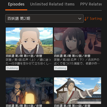
Episodes
Unlimited Related Items
PPV Related I
百妖譜 第2期
Sorting
百妖譜 第2期 第01話／吹替
百妖譜 第2期 第02話／吹替
吹替／第1話 応声（上）／道に迷っ
吹替／第2話 応声（下）／古井戸の
た一行が腹を空かせて立ち尽くして
近くで見つけた粥屋で、老婆が作る
いると、突然空から落ちてきた鳥が
粥をほおばっていた磨牙（まが）と
Dubbing
Dubbing
桃夭（とうよう）の頭を直撃する。
柳（りゅう）公子。その様子は段々
近くで狩りをしていた賀山（が・さ
とおかしくなっていき、桃夭にも粥
ん）が慌ててやってきて、獲物をぶ
を食べるよう要求し始める。桃夭は
つけてしまったお詫びにと町で食事
手相を見ると言って老婆を隣に座ら
をご馳走してくれることに。町への
せると、「あなたは死んでるはず」
道中、川で人が流されていると騒ぎ
と言い放ち鈴を鳴らす。はじめは否
が起こっていた。
定していた老婆は次第にもがき苦し
み…。
百妖譜 第2期 第03話／吹替
百妖譜 第2期 第04話／吹替