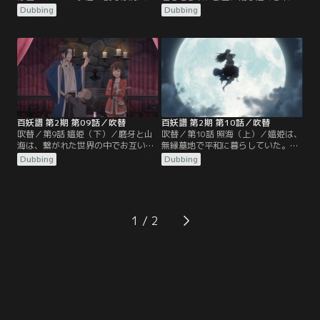
人身売買が行われ、買われた人たち
いた磨牙と温家の娘、山海（さんか
Dubbing
Dubbing
は温家に行くというのだ。磨牙たち
い）。二人は協力して部屋からの脱
もそこへ連れていかれたのだった。
出に成功する。外へ出ると、そこは
桃夭と柳公子は、運ばれていく病人
天水の町の市のような場所だった。
たちに紛れて温家に忍び込むこと
山海は記憶を辿って、かつての想い
に。ただならぬ香りと強い霊気で溢
人、若麟（じゃく・りん）と過ごし
れているその場所には、美しい夫人
た学問所へと向かう。過去に駆け落
が住んでいた。
ちしようとするも叶わず…。
百妖譜 第2期 第09話／吹替
百妖譜 第2期 第10話／吹替
吹替／第9話 媼姫（下）／磨牙と山
吹替／第10話 照海（上）／媼姫は、
海は、繋がれた世界の中でお互いの
無縁墓地で平和に暮らしていた。し
過去を語り合っていた。穏やかな空
かしある日、その地で一番と名高い
Dubbing
Dubbing
間が広がっていたのも束の間、山海
妖怪退治の術師、驚蟄（きょうちゅ
が苦しみ始めると途端に暗雲が立ち
う）がやってくる。媼姫は術師を恐
込め、恐ろしい怪物が現れる。怪物
れて逃げようとするが、草むらに隠
は市を破壊し、二人に襲い掛かる。
れていたところを見つかってしま
山海の負の感情が増していくほど、
う。必死に命乞いをする彼女に、驚
1
怪物も強くなっていくのだった。磨
蟄は優しく、酒は飲めるかと尋ねる
牙は彼女を助けようと試みるが、つ
のだった。しゃべらない鏡の首飾り
いに捕まってしまう。
だけが友だという驚蟄。