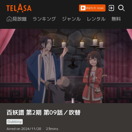
Watch now
見放題
ランキング
ジャンル
レンタル
無料
は
百妖譜 第2期 第09話／吹替
Dubbing
Aired on 2024/11/28
23
mins