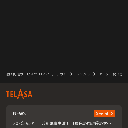
動画配信サービスのTELASA（テラサ）
ジャンル
アニメ一覧（見放
NEWS
See all
2026.08.01
浮所飛貴主演！ 【夏色の風が僕の家にやってきた】 本日よりテラサで独占配信スタート！