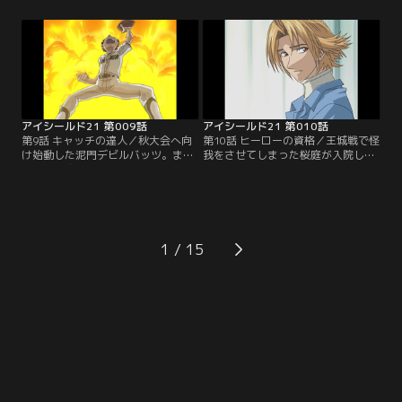
の姿を見て再び試合へと戻る。残り
にラストワンプレーを迎える。進に
5分で50点差。もう勝機はないと勝
勝つためには、光速の世界に達しな
負をなげる蛭魔にセナは「もう少し
ければならない。セナvs進、勝負の
で進を抜けるかもしれない」と訴え
行方は…【提供：バンダイチャンネ
る。【提供：バンダイチャンネル】
ル】
アイシールド21 第009話
アイシールド21 第010話
第9話 キャッチの達人／秋大会へ向
第10話 ヒーローの資格／王城戦で怪
け始動した泥門デビルバッツ。まず
我をさせてしまった桜庭が入院して
は、ヒル魔のパスを受けるレシーバ
いることを知ったセナは、泥門代表
ーが必要だと聞いたセナは、野球部
の主務として、モン太とお見舞いに
のモン太に出会う。アメフト部に勧
出かける。不安を抱きつつ桜庭と対
誘するセナに対し、自分が目指すの
面するセナであったが、実力以上に
は、野球でキャッチのヒーローにな
エース扱いされてしまっている桜庭
ることだ、と主張するモン太であっ
の意外な苦悩を知る。【提供：バン
1
たが…【提供：バンダイチャンネ
ダイチャンネル】
ル】