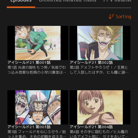
Sorting
アイシールド21 第001話
アイシールド21 第002話
第1話 光速の脚をもつ男／気弱で引
第2話 アメフトやろうぜ！／主務と
っ込み思案な性格の小早川瀬那は、
して入部したはずが、ヒル魔に謎の
いじめられるのを避けるためパシリ
ランニングバック「アイシールド
人生を送ってきた。高校入学を機に
21」に仕立て上げられてしまうセ
そんな自分を変えようと、アメフト
ナ。翌日からの大会に出場するため
部に主務としての入部を決意する
には助っ人も含め、11人集めなけれ
が、そんなセナのパシリで鍛えたス
ばならないという。主務としての腕
ピードに蛭魔妖一が目をつけ…【提
の見せ所だと悟ったセナは、大会に
供：バンダイチャンネル】
出場するため、仲間のために懸命に
走る…【提供：バンダイチャンネ
ル】
アイシールド21 第003話
アイシールド21 第004話
第3話 フィールドをねじふせろ／助
第4話 その手に掴むもの／ヒル魔の
っ人を集め、大会の初戦を迎える泥
いるアメフト部に、セナをおいてお