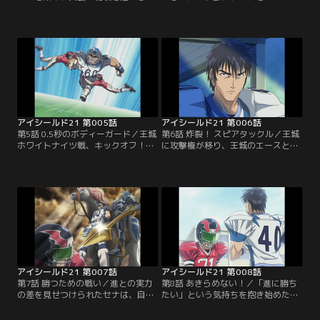
門デビルバッツ。セナが主務として
くわけにはいかないと息巻くまも
見守る試合は、両チーム無得点のま
り。部をやめさせようするまもりを
ま終盤へとさしかかるが、とうとう
見たセナは、まもりに守られていた
先制されてしまう。残り時間は9
幼少時代を思い出す。まもりに助け
秒、ついにアイシールド21が登場す
られ続けてきた自分を変えようと、
る！【提供：バンダイチャンネル】
セナはまもりに自分の意思を告げ
る…【提供：バンダイチャンネル】
アイシールド21 第005話
アイシールド21 第006話
第5話 0.5秒のボディーガード／王城
第6話 炸裂！ スピアタックル／王城
ホワイトナイツ戦、キックオフ！強
に攻撃権が移り、王城のエースと言
豪との対戦にすっかり怯えるセナ。
われる桜庭が登場。対する泥門は、
そんなセナに「みんなを盾だと思っ
アイシールド21のインターセプトに
て」と栗田が声をかける。みんなを
かけたフォーメーションをとり、セ
信じて走り出したセナが、次々に王
ナが桜庭へのパスカットを試みる。
城ディフェンスを抜いていく！【提
そして、いよいよ王城守備のエー
供：バンダイチャンネル】
ス、進清十郎が登場する！【提供：
バンダイチャンネル】
アイシールド21 第007話
アイシールド21 第008話
第7話 勝つための戦い／進との実力
第8話 あきらめない！／「進に勝ち
の差を見せつけられたセナは、自分
たい」という気持ちを抱き始めたセ
のかなう相手ではないと試合から逃
ナ。何度そのタックルに倒されても
げ出そうとするが、共に戦う仲間達
あきらめずに向かっていくが、つい