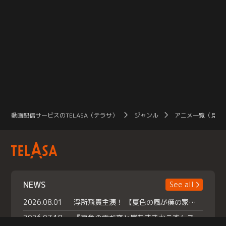
動画配信サービスのTELASA（テラサ）
ジャンル
アニメ一覧（見放
NEWS
See all
2026.08.01
浮所飛貴主演！ 【夏色の風が僕の家にやってきた】 本日よりテラサで独占配信スタート！
2026.07.18
『夏色の雲が恋と嵐をまきおこす』スペシャルメイキング 【Part1】2026年７月18日（土）23時30分～配信スタート！話題のシーンの裏側を大公開！豪華キャスト大集合！ 『武宮家 真夏の家族会議』開催！