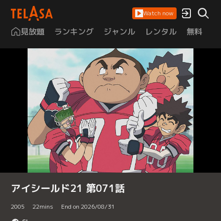
Watch now
見放題
ランキング
ジャンル
レンタル
無料
は
アイシールド21 第071話
2005
22
mins
End on 2026/08/31