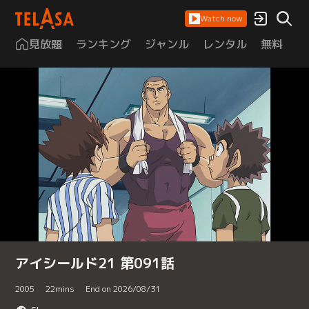
Watch now
見放題
ランキング
ジャンル
レンタル
無料
は
アイシールド21 第091話
2005
22
mins
End on 2026/08/31