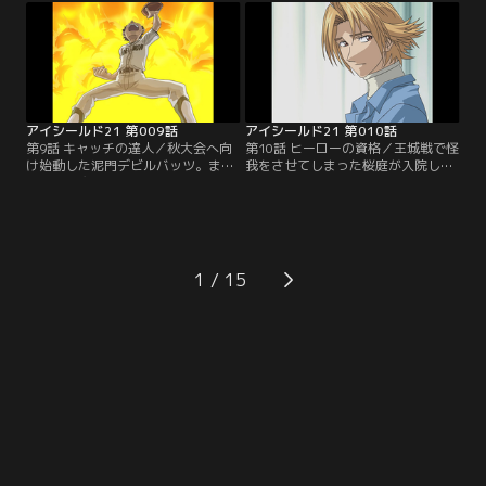
5分で50点差。もう勝機はないと勝
勝つためには、光速の世界に達しな
負をなげる蛭魔にセナは「もう少し
ければならない。セナvs進、勝負の
で進を抜けるかもしれない」と訴え
行方は…【提供：バンダイチャンネ
る。【提供：バンダイチャンネル】
ル】
アイシールド21 第009話
アイシールド21 第010話
第9話 キャッチの達人／秋大会へ向
第10話 ヒーローの資格／王城戦で怪
け始動した泥門デビルバッツ。まず
我をさせてしまった桜庭が入院して
は、ヒル魔のパスを受けるレシーバ
いることを知ったセナは、泥門代表
ーが必要だと聞いたセナは、野球部
の主務として、モン太とお見舞いに
のモン太に出会う。アメフト部に勧
出かける。不安を抱きつつ桜庭と対
誘するセナに対し、自分が目指すの
面するセナであったが、実力以上に
は、野球でキャッチのヒーローにな
エース扱いされてしまっている桜庭
ることだ、と主張するモン太であっ
の意外な苦悩を知る。【提供：バン
1
たが…【提供：バンダイチャンネ
ダイチャンネル】
ル】