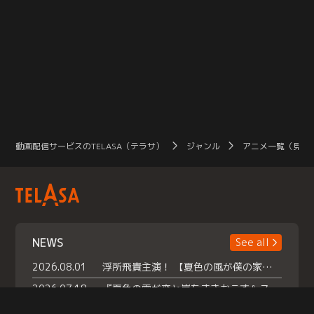
動画配信サービスのTELASA（テラサ）
ジャンル
アニメ一覧（見放
NEWS
See all
2026.08.01
浮所飛貴主演！ 【夏色の風が僕の家にやってきた】 本日よりテラサで独占配信スタート！
2026.07.18
『夏色の雲が恋と嵐をまきおこす』スペシャルメイキング 【Part1】2026年７月18日（土）23時30分～配信スタート！話題のシーンの裏側を大公開！豪華キャスト大集合！ 『武宮家 真夏の家族会議』開催！
2026.07.15
救命医・遥（今田）の《心揺さぶる過去》や、 麻酔科医・権野（船越英一郎）の《謎多きプライベート》など… 《知られざるエピソード》を独占配信！