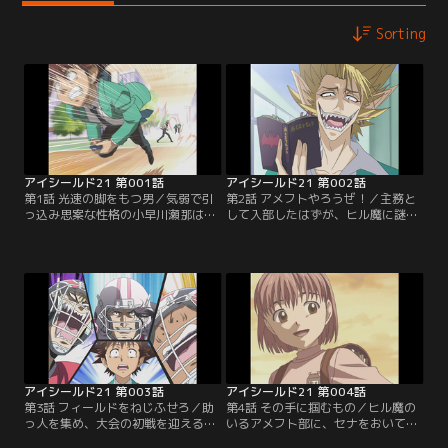
Sorting
アイシールド21 第001話
アイシールド21 第002話
第1話 光速の脚をもつ男／気弱で引
第2話 アメフトやろうぜ！／主務と
っ込み思案な性格の小早川瀬那は、
して入部したはずが、ヒル魔に謎の
いじめられるのを避けるためパシリ
ランニングバック「アイシールド
人生を送ってきた。高校入学を機に
21」に仕立て上げられてしまうセ
そんな自分を変えようと、アメフト
ナ。翌日からの大会に出場するため
部に主務としての入部を決意する
には助っ人も含め、11人集めなけれ
が、そんなセナのパシリで鍛えたス
ばならないという。主務としての腕
ピードに蛭魔妖一が目をつけ…【提
の見せ所だと悟ったセナは、大会に
供：バンダイチャンネル】
出場するため、仲間のために懸命に
走る…【提供：バンダイチャンネ
ル】
アイシールド21 第003話
アイシールド21 第004話
第3話 フィールドをねじふせろ／助
第4話 その手に掴むもの／ヒル魔の
っ人を集め、大会の初戦を迎える泥
いるアメフト部に、セナをおいてお
門デビルバッツ。セナが主務として
くわけにはいかないと息巻くまも