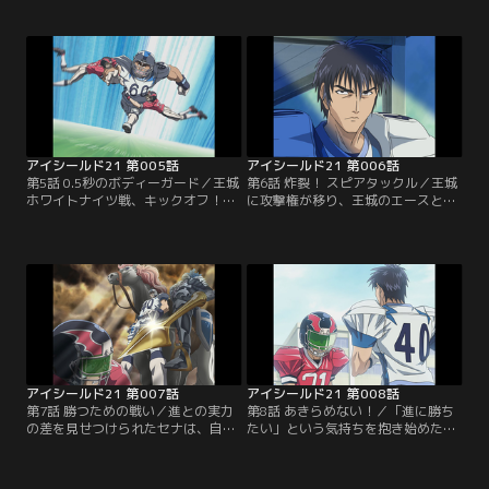
見守る試合は、両チーム無得点のま
り。部をやめさせようするまもりを
ま終盤へとさしかかるが、とうとう
見たセナは、まもりに守られていた
先制されてしまう。残り時間は9
幼少時代を思い出す。まもりに助け
秒、ついにアイシールド21が登場す
られ続けてきた自分を変えようと、
る！【提供：バンダイチャンネル】
セナはまもりに自分の意思を告げ
る…【提供：バンダイチャンネル】
アイシールド21 第005話
アイシールド21 第006話
第5話 0.5秒のボディーガード／王城
第6話 炸裂！ スピアタックル／王城
ホワイトナイツ戦、キックオフ！強
に攻撃権が移り、王城のエースと言
豪との対戦にすっかり怯えるセナ。
われる桜庭が登場。対する泥門は、
そんなセナに「みんなを盾だと思っ
アイシールド21のインターセプトに
て」と栗田が声をかける。みんなを
かけたフォーメーションをとり、セ
信じて走り出したセナが、次々に王
ナが桜庭へのパスカットを試みる。
城ディフェンスを抜いていく！【提
そして、いよいよ王城守備のエー
供：バンダイチャンネル】
ス、進清十郎が登場する！【提供：
バンダイチャンネル】
アイシールド21 第007話
アイシールド21 第008話
第7話 勝つための戦い／進との実力
第8話 あきらめない！／「進に勝ち
の差を見せつけられたセナは、自分
たい」という気持ちを抱き始めたセ
のかなう相手ではないと試合から逃
ナ。何度そのタックルに倒されても
げ出そうとするが、共に戦う仲間達
あきらめずに向かっていくが、つい
の姿を見て再び試合へと戻る。残り
にラストワンプレーを迎える。進に