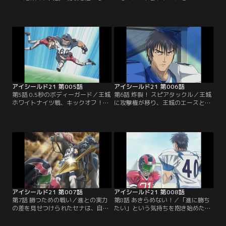
門デビルバッツ。セナが主務として
くわけにはいかないと息巻くまも
見守る試合は、両チーム無得点のま
り。部をやめさせようするまもりを
ま終盤へとさしかかるが、とうとう
見たセナは、まもりに守られていた
先制されてしまう。残り時間は9
幼少時代を思い出す。まもりに助け
秒、ついにアイシールド21が登場す
られ続けてきた自分を変えようと、
る！【提供：バンダイチャンネル】
セナはまもりに自分の意思を告げ
る…【提供：バンダイチャンネル】
アイシールド21 第005話
アイシールド21 第006話
第5話 0.5秒のボディーガード／王城
第6話 炸裂！ スピアタックル／王城
ホワイトナイツ戦、キックオフ！強
に攻撃権が移り、王城のエースと言
豪との対戦にすっかり怯えるセナ。
われる桜庭が登場。対する泥門は、
そんなセナに「みんなを盾だと思っ
アイシールド21のインターセプトに
て」と栗田が声をかける。みんなを
かけたフォーメーションをとり、セ
信じて走り出したセナが、次々に王
ナが桜庭へのパスカットを試みる。
城ディフェンスを抜いていく！【提
そして、いよいよ王城守備のエー
供：バンダイチャンネル】
ス、進清十郎が登場する！【提供：
バンダイチャンネル】
アイシールド21 第007話
アイシールド21 第008話
第7話 勝つための戦い／進との実力
第8話 あきらめない！／「進に勝ち
の差を見せつけられたセナは、自分
たい」という気持ちを抱き始めたセ
のかなう相手ではないと試合から逃
ナ。何度そのタックルに倒されても
げ出そうとするが、共に戦う仲間達
あきらめずに向かっていくが、つい