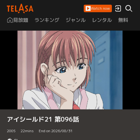
Watch now
見放題
ランキング
ジャンル
レンタル
無料
は
アイシールド21 第096話
2005
22
mins
End on 2026/08/31