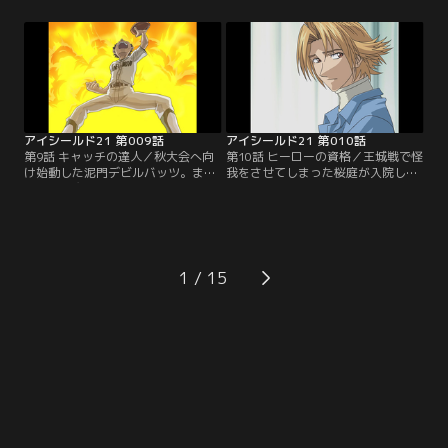
の姿を見て再び試合へと戻る。残り
にラストワンプレーを迎える。進に
5分で50点差。もう勝機はないと勝
勝つためには、光速の世界に達しな
負をなげる蛭魔にセナは「もう少し
ければならない。セナvs進、勝負の
で進を抜けるかもしれない」と訴え
行方は…【提供：バンダイチャンネ
る。【提供：バンダイチャンネル】
ル】
アイシールド21 第009話
アイシールド21 第010話
第9話 キャッチの達人／秋大会へ向
第10話 ヒーローの資格／王城戦で怪
け始動した泥門デビルバッツ。まず
我をさせてしまった桜庭が入院して
は、ヒル魔のパスを受けるレシーバ
いることを知ったセナは、泥門代表
ーが必要だと聞いたセナは、野球部
の主務として、モン太とお見舞いに
のモン太に出会う。アメフト部に勧
出かける。不安を抱きつつ桜庭と対
誘するセナに対し、自分が目指すの
面するセナであったが、実力以上に
は、野球でキャッチのヒーローにな
エース扱いされてしまっている桜庭
ることだ、と主張するモン太であっ
の意外な苦悩を知る。【提供：バン
1
たが…【提供：バンダイチャンネ
ダイチャンネル】
ル】