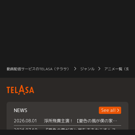
動画配信サービスのTELASA（テラサ）
ジャンル
アニメ一覧（見放
NEWS
See all
2026.08.01
浮所飛貴主演！ 【夏色の風が僕の家にやってきた】 本日よりテラサで独占配信スタート！
2026.07.18
『夏色の雲が恋と嵐をまきおこす』スペシャルメイキング 【Part1】2026年７月18日（土）23時30分～配信スタート！話題のシーンの裏側を大公開！豪華キャスト大集合！ 『武宮家 真夏の家族会議』開催！