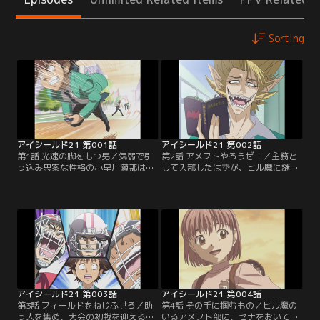
Sorting
アイシールド21 第001話
アイシールド21 第002話
第1話 光速の脚をもつ男／気弱で引
第2話 アメフトやろうぜ！／主務と
っ込み思案な性格の小早川瀬那は、
して入部したはずが、ヒル魔に謎の
いじめられるのを避けるためパシリ
ランニングバック「アイシールド
人生を送ってきた。高校入学を機に
21」に仕立て上げられてしまうセ
そんな自分を変えようと、アメフト
ナ。翌日からの大会に出場するため
部に主務としての入部を決意する
には助っ人も含め、11人集めなけれ
が、そんなセナのパシリで鍛えたス
ばならないという。主務としての腕
ピードに蛭魔妖一が目をつけ…【提
の見せ所だと悟ったセナは、大会に
供：バンダイチャンネル】
出場するため、仲間のために懸命に
走る…【提供：バンダイチャンネ
ル】
アイシールド21 第003話
アイシールド21 第004話
第3話 フィールドをねじふせろ／助
第4話 その手に掴むもの／ヒル魔の
っ人を集め、大会の初戦を迎える泥
いるアメフト部に、セナをおいてお