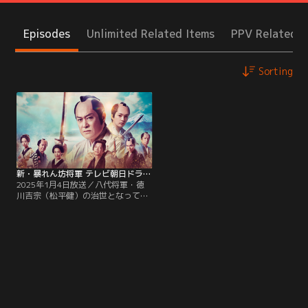
Episodes
Unlimited Related Items
PPV Related I
Sorting
新・暴れん坊将軍 テレビ朝日ドラマプレミアム 2025年1月4日放送
2025年1月4日放送／八代将軍・徳
川吉宗（松平健）の治世となって二
十有余年--。享保の大飢饉をきっか
けに不況に苦しむ民を救うため、吉
宗は日々対策に追われていた。ま
た、還暦を控えた吉宗は後継問題に
も頭を悩ませていた。吉宗には3人
の息子がいたが、嫡男の家重（西畑
大吾）は病により、右腕が動かず、
顔にもこわばりがあってうまく言葉
を話すことができない。