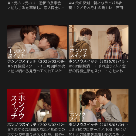
＃3 元カレ元カノ…恐怖の食事会！
＃4 父の反対！新たなライバル出
／幼なじみを卒業し、恋人同士にな
現！？／それぞれの元カレ・吉田総
った秋山聖（宮近海斗）と、星小和
介（戸塚純貴）や元カノ・斉藤楓
（葵わかな）。「好き」という気持
（石川恋）の揺さぶりにも負けず、
ちだけでなく、やきもちでモヤモヤ
秋山聖（宮近海斗）と、星小和（葵
していることや、不安なども素直に
わかな）は、ますます絆を深めてい
打ち明けられるようになり、2人の
た。早く会いたい、もっと一緒にい
絆はますます深まっていく。一方、
たい…と、日に日にお互いの存在が
小和の同僚で元カレの“浮気男”吉田
大きくなってきた2人は、一緒に暮
総介（戸塚純貴）と…。
らすことを決意する。
ホンノウスイッチ（2025/02/08放送分）第05話
ホンノウスイッチ（2025/02/15放送分）第06話
＃5 同棲編スタート！三角関係の夜
＃6 同棲解消！？ すれ違う2人／念
／幼い頃から見守ってくれていたお
願の同棲生活をスタートさせた秋山
互いの親にも無事に認めてもらい、
聖（宮近海斗）と星小和（葵わか
ついに念願の同棲生活をスタートさ
な）だが、お互い仕事で多忙を極め
せた秋山聖（宮近海斗）と星小和
ることとなり、いきなりすれ違いの
（葵わかな）。2人は、仕事が忙し
日々…。そんな中でも、夜遅くにひ
くても毎日会える、デート終わりに
とりで帰宅する小和が心配でたまら
別々の家に帰らなくていい…と、こ
ない聖は、連日バス停まで迎えに行
れから始まる新生活に喜びを隠しき
くことにしていた。
れない。
ホンノウスイッチ（2025/02/22放送分）第07話
ホンノウスイッチ（2025/03/01放送分）第08話
＃7 恋する混浴露天風呂／初めての
＃8 幻のプロポーズ／小和（葵わか
大ゲンカを乗り越えて以降、穏やか
な）との結婚を意識し始めた聖（宮