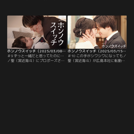
に暮らしている秋山聖（宮近海斗）
近海斗）は、小和の誕生日に指輪を
と星小和（葵わかな）。ある日、小
プレゼントしようとするも、「今よ
和はもうすぐ聖の誕生日だというこ
り…いつか、結婚する時のひとつが
とに気づく。幼なじみ時代は、毎年
欲しいな」と言われてしまう。“い
プリペイドカードを贈っていた小和
つかっていつなんだろ…”と、悩み始
だが、さすがに恋人同士になって初
めた聖。しかし、一方の小和は、長
めて迎える誕生日はそれじゃない…
い“幼なじみ期間”を抜け出して、よ
と、頭を抱えてしまう。
うやく始まった“恋人期間”を…。
ホンノウスイッチ（2025/03/08放送分）第09話
ホンノウスイッチ（2025/03/15放送分）第10話（最終話）
＃9 ずっと一緒だと思ってたのに…
＃10 この手がシワシワになっても／
／聖（宮近海斗）にプロポーズされ
聖（宮近海斗）が広島本社に転勤し
たと思いきや、「いまのナシで！」
てから1年。小和（葵わかな）の薬
と即座に取り消されて以降、寂しさ
指から聖にもらった指輪は消えてい
を感じている小和（葵わかな）。し
た。自分たちの選択は正しかったの
かし、以前ケンカしたときに“話し
か、どこで間違えたのか…忙しい
てもらうのを待つより自分から伝え
日々の中、ふとした瞬間に、そんな
る”と決めた小和は、結婚してずっ
ことを考えてしまう小和。思い起こ
と一緒にいたいという素直な自分の
せば1年前--。
気持ちを打ち明けようと決意を固め
る。