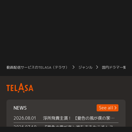
動画配信サービスのTELASA（テラサ）
ジャンル
国内ドラマ一覧（
NEWS
See all
2026.08.01
浮所飛貴主演！ 【夏色の風が僕の家にやってきた】 本日よりテラサで独占配信スタート！
2026.07.18
『夏色の雲が恋と嵐をまきおこす』スペシャルメイキング 【Part1】2026年７月18日（土）23時30分～配信スタート！話題のシーンの裏側を大公開！豪華キャスト大集合！ 『武宮家 真夏の家族会議』開催！