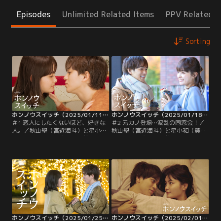
Episodes
Unlimited Related Items
PPV Related I
Sorting
ホンノウスイッチ（2025/01/11放送分）第01話
ホンノウスイッチ（2025/01/18放送分）第02話
＃1 恋人にしたくないほど、好きな
＃2 元カノ登場…波乱の同窓会！／
人。／秋山聖（宮近海斗）と星小和
秋山聖（宮近海斗）と星小和（葵わ
（葵わかな）は、物心つく前からず
かな）は、物心つく前からずっと一
っと一緒の幼なじみ。中学時代、そ
緒にいる幼なじみ。小和が2年半付
れぞれがほんのり感じていた恋心に
き合った彼氏で同僚の吉田総介（戸
フタをして以来、仲の良い幼なじみ
塚純貴）にフラれた日、一夜を共に
の関係を続けており、現在は、同じ
した2人だが、実は長年、お互いを
ビルにある別のゲーム会社でそれぞ
想い合っていて…。ついに互いの気
れプランナーとして働いている。
持ちを確かめ合った2人は、晴れ
て“遅れてきた初恋”を実らせ、恋人
同士になる。
ホンノウスイッチ（2025/01/25放送分）第03話
ホンノウスイッチ（2025/02/01放送分）第04話