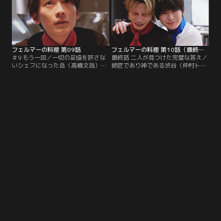
れ…。
フェルマーの料理 第09話
フェルマーの料理 第10話（最終話）
＃9 もう一回／一切の妥協を許さな
最終話 二人が見つけた完璧な答え／
いシェフになった岳（高橋文哉）に
師匠であり神である渋谷（仲村トオ
仲間が疲弊する中、ナッツアレルギ
ル）に認められるため、海（志尊
ーの客が来店。すると岳は、すべて
淳）は真理の扉を開く料理の準備を
の客のフルコースを1から考え直す
岳（高橋文哉）と始めようとする。
と言い出し…。
ところが、海の体調に異変が起
き…。