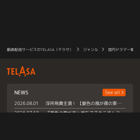
動画配信サービスのTELASA（テラサ）
ジャンル
国内ドラマ一覧（
NEWS
See all
2026.08.01
浮所飛貴主演！ 【夏色の風が僕の家にやってきた】 本日よりテラサで独占配信スタート！
2026.07.18
『夏色の雲が恋と嵐をまきおこす』スペシャルメイキング 【Part1】2026年７月18日（土）23時30分～配信スタート！話題のシーンの裏側を大公開！豪華キャスト大集合！ 『武宮家 真夏の家族会議』開催！
2026.07.15
救命医・遥（今田）の《心揺さぶる過去》や、 麻酔科医・権野（船越英一郎）の《謎多きプライベート》など… 《知られざるエピソード》を独占配信！