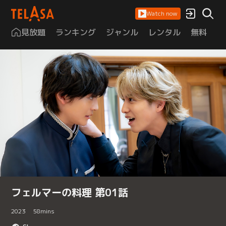
Watch now
見放題
ランキング
ジャンル
レンタル
無料
は
フェルマーの料理 第01話
2023
58
mins