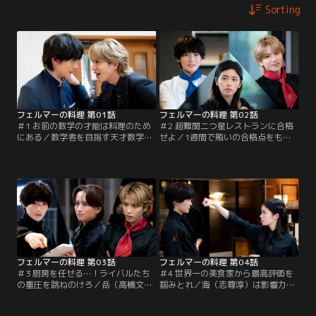
Sorting
フェルマーの料理 第01話
フェルマーの料理 第02話
＃1 お前の数学の才能は料理のため
＃2 超難関二つ星レストランに合格
にある／数学者を目指す天才数学少
せよ／1週間で賄いの合格点をもら
年・岳（高橋文哉）は、ライバルの
わないとクビになる岳（高橋文哉）
実力を目の当たりにし、挫折。そん
だったが、厨房の回転の速さに賄い
な中、バイトで賄いを作る岳に料理
作りどころではない。そんな中、
界のカリスマ・海（志尊淳）が声を
寧々（宮澤エマ）からヒントを得た
掛け…。
岳は…。
フェルマーの料理 第03話
フェルマーの料理 第04話
＃3 厨房を任せる…！ライバルたち
＃4 世界一の美食家から最高評価を
の重圧を跳ねのけろ／岳（高橋文
掴みとれ／海（志尊淳）は影響力を
哉）は臨時休業日の厨房を任される
持つレビュアー・綿貫の最高評価を
が、岳を認めていない孫六（板垣李
得るため前菜を岳（高橋文哉）、肉