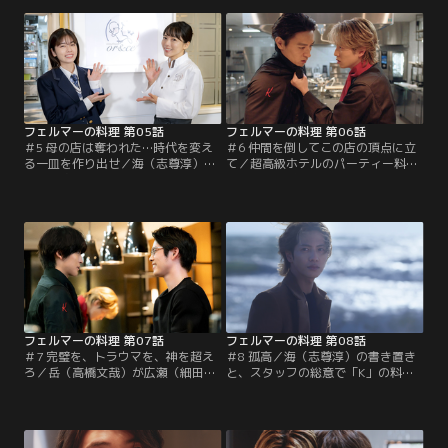
光人）がサポート役に。そして現れ
料理に蘭菜（小芝風花）を指名。早
た大事なお客様は、岳の幼馴染・神
速、プロの仕事ぶりを見せる蘭菜だ
楽（久保田紗友）で…。
が実は…。
フェルマーの料理 第05話
フェルマーの料理 第06話
＃5 母の店は奪われた…時代を変え
＃6 仲間を倒してこの店の頂点に立
る一皿を作り出せ／海（志尊淳）か
て／超高級ホテルのパーティー料理
ら店を追い出された蘭菜（小芝風
を監修する代表シェフがコンペで選
花）に西門（及川光博）が接近。一
ばれることに。岳（高橋文哉）は尊
方、蘭菜を「K」に取り戻すべく奔
敬する布袋（細田善彦）の一言をヒ
走する岳（高橋文哉）は、ある解決
ントに、驚愕の一品づくりに挑む
の糸口を見つけて…。
が…。
フェルマーの料理 第07話
フェルマーの料理 第08話
＃7 完璧を、トラウマを、神を超え
＃8 孤高／海（志尊淳）の書き置き
ろ／岳（高橋文哉）が広瀬（細田佳
と、スタッフの総意で「K」の料理
央太）との関係や数学者の夢を諦め
長を務めることになった岳（高橋文
た理由を皆に話したのを機に、厨房
哉）。しかし、海から引き継いだ店
に一体感が生まれる。一方、海（志
を守るには様々な困難が待ち受けて
尊淳）は残酷な現実を突きつけら
いて…。