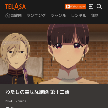
Watch now
見放題
ランキング
ジャンル
レンタル
無料
は
わたしの幸せな結婚 第十三話
2024
23
mins