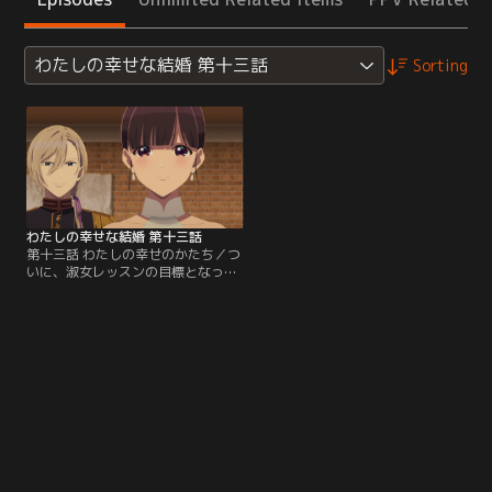
わたしの幸せな結婚 第十三話
Sorting
わたしの幸せな結婚 第十三話
第十三話 わたしの幸せのかたち／つ
いに、淑女レッスンの目標となって
いたパーティの日がやってくる。冷
酷無慈悲と噂される久堂清霞と正式
な婚約に辿り着いたのは一体どんな
令嬢であろうかと、来賓者たちの視
線も熱い。美しいドレスをまとい、
緊張しながらも立派に役目を果たす
美世の姿に満足する葉月。清霞は、
そんな美世に「会わせたい人がい
る」と言って……。