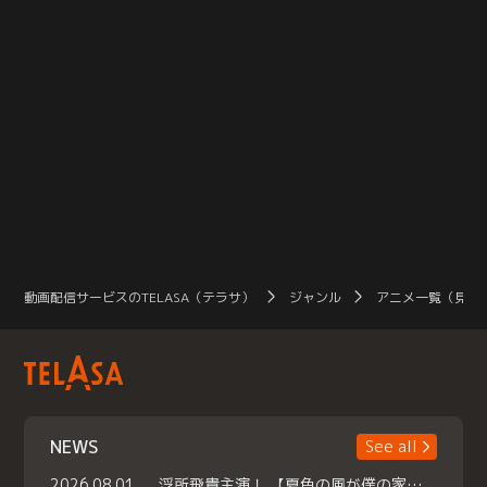
動画配信サービスのTELASA（テラサ）
ジャンル
アニメ一覧（見放
NEWS
See all
2026.08.01
浮所飛貴主演！ 【夏色の風が僕の家にやってきた】 本日よりテラサで独占配信スタート！