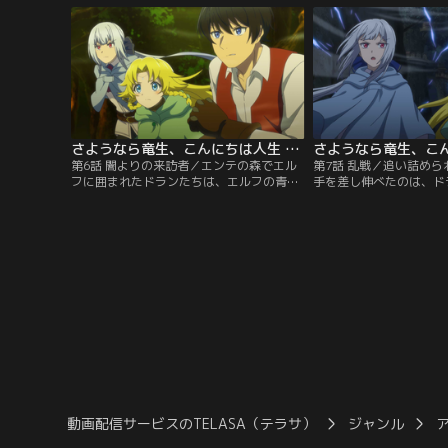
と交流のあったリザードたちが集落の沼か
じる。その夜更け、魔物
ら姿を消した。異変の理由を探るためにド
するドランは、川辺で水
ランが沼の調査へ向かった先で出会ったの
リナと再会。彼女は南へ
は、ラミアの少女・セリナであった。【提
たが……？【提供：バン
供：バンダイチャンネル】
さようなら竜生、こんにちは人生 第06話
第6話 闇よりの来訪者／エンテの森でエル
第7話 乱戦／追い詰め
フに囲まれたドランたちは、エルフの青
手を差し伸べたのは、ド
年・ギオに即刻立ち去ることを求められ
にクリスティーナたちも
る。しかし経緯を話すと、エルフの里では
アとゲオルードに対抗。
すでに魔界の軍勢との争いが起こっている
ゲレンにはセリナが立ち
ことを明かされる。力になろうと申し出る
激闘が繰り広げられる中
ドランたち。……しかしそんな中、森の中
てないほど強大な魔力が
にある魔界門が開き、上位魔族たちがエン
いるゲオルグが現れ、ド
テの森に現れる！【提供：バンダイチャン
だかる。【提供：バンダ
ネル】
動画配信サービスのTELASA（テラサ）
ジャンル