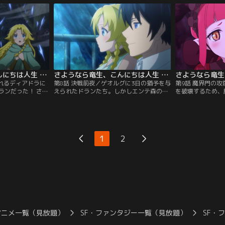
の正体を探ろうと
ナ。オリヴィアもその報告を微笑ましく受
ヴィアと面会した
浴びをしていたセ
け取るが、ラミアであるセリナと仲良くな
女性の連続行方不
向かったはずだっ
ったことが思わぬ騒動へと発展してい
される、危険な魔
ダイチャンネル】
き……。【提供：バンダイチャンネル】
る。【提供：バン
さようなら竜生、こんにちは人生 第07話
さようなら竜生、こんにちは人生 第08話
られるディアドラに
第8話 決戦前夜／ゲオルグに3日の猶予を与
第9話 魔界門の
ランだった！ さら
えられたドランたち。しかしエンテ森の族
を破壊するため、
到着し、ラフラシ
長たちは、期限の前に魔族に力を供給する
けるドランたち。
新たな魔界の騎士
魔界門を破壊することを決定する。ドラン
ラシアに生命力を
向かう。魔族との
たちの協力の申し出も受け入れられ、ドラ
はゲオルードのと
、魔界門からかつ
ンは森の住人たちの思いに応えるべく、決
焼いていた。そし
発生。四騎士を率
意を新たにする。エンテの森に住むすべて
ないという思いか
1
2
ランの前に立ちは
の種族が結束し、魔族との決戦がついに幕
に追い詰められて
イチャンネル】
を開ける！【提供：バンダイチャンネル】
の行方は……！？
ネル】
アニメ一覧（見放題）
SF・ファンタジー一覧（見放題）
SF・