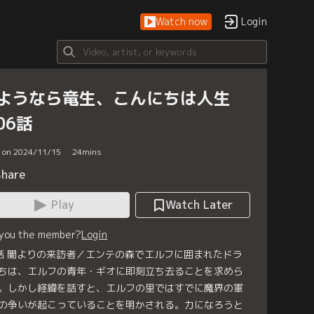
Watch now
Login
ようなら竜生、こんにちは人生
06話
d on 2024/11/15
24
mins
Share
Play
Watch Later
 you the member?
Login
話 闇よりの来訪者／エンテの森でエルフに囲まれたドラ
ちは、エルフの青年・ギオに即刻立ち去ることを求めら
。しかし経緯を話すと、エルフの里ではすでに魔界の軍
の争いが起こっていることを明かされる。力になろうと