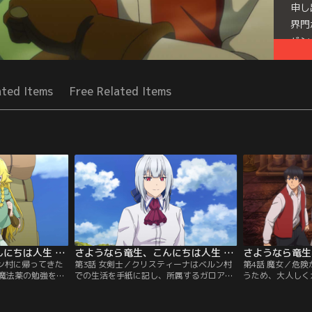
申し
界門
バン
Seri
ated Items
Free Related Items
さようなら竜生、こんにちは人生 第02話
さようなら竜生、こんにちは人生 第03話
ルン村に帰ってきた
第3話 女剣士／クリスティーナはベルン村
第4話 魔女／危
魔法薬の勉強をし
での生活を手紙に記し、所属するガロア魔
うため、大人しく
でご馳走になった
法学院の学院長・オリヴィアに報告してい
リナとドラン。だ
に戻っていた。そ
た。ドランや村人と交流していく中で、少
いのキーレンの屋
で魔物の気配を感
しずつ村に馴染んでいったクリスティー
わぬもてなしを受