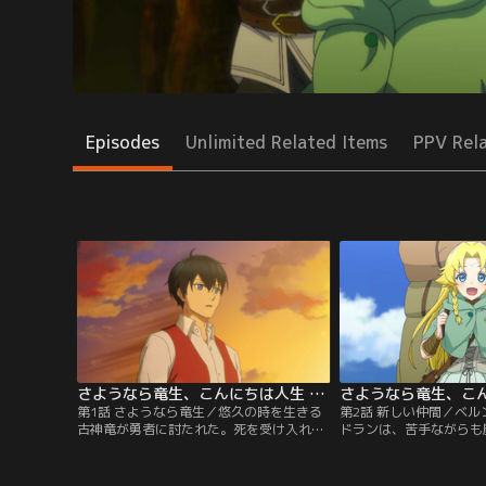
Episodes
Unlimited Related Items
PPV Rel
さようなら竜生、こんにちは人生 第01話
第1話 さようなら竜生／悠久の時を生きる
第2話 新しい仲間／ベ
古神竜が勇者に討たれた。死を受け入れた
ドランは、苦手ながらも
竜は、気づくと辺境の村人・ドランに転生
たり、マグル婆さんの家
していた。温かい家族と村人に囲まれなが
りと、いつも通りの生活
ら平穏な日々を生きるドラン。ある時、村
んな中、村はずれの広場