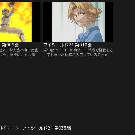
分を変えようと、セナは
王城ディフェンスを抜いていく！【提供：
思を告げる…【提供：バ
バンダイチャンネル】
】
 第009話
アイシールド21 第010話
の達人／秋大会へ向け始動
第10話 ヒーローの資格／王城戦で怪我をさ
ッツ。まずは、ヒル魔の
せてしまった桜庭が入院していることを知
ーバーが必要だと聞いた
ったセナは、泥門代表の主務として、モン
モン太に出会う。アメフ
太とお見舞いに出かける。不安を抱きつつ
ナに対し、自分が目指す
桜庭と対面するセナであったが、実力以上
ッチのヒーローになるこ
にエース扱いされてしまっている桜庭の意
モン太であったが…【提
外な苦悩を知る。【提供：バンダイチャン
ンネル】
ネル】
ルド21
アイシールド21 第033話