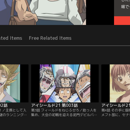
場で
Seri
ated Items
Free Related Items
02話
アイシールド21 第003話
アイシールド21
ぜ！／主務として入
第3話 フィールドをねじふせろ／助っ人を
第4話 その手に
謎のランニングバ
集め、大会の初戦を迎える泥門デビルバッ
メフト部に、セナ
」に仕立て上げられ
ツ。セナが主務として見守る試合は、両チ
かないと息巻くま
の大会に出場する
ーム無得点のまま終盤へとさしかかるが、
するまもりを見た
11人集めなければ
とうとう先制されてしまう。残り時間は9
ていた幼少時代を