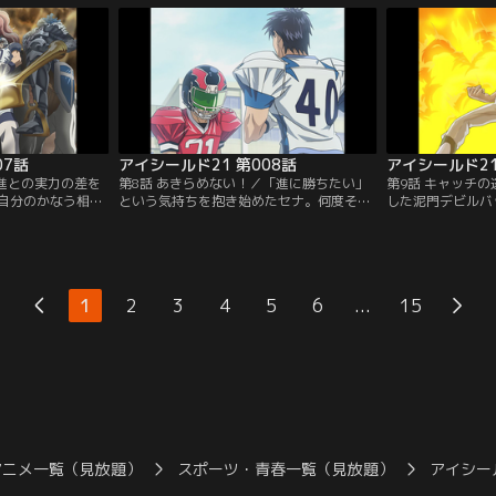
しての腕の見せ所
秒、ついにアイシールド21が登場する！
られ続けてきた自
に出場するため、
【提供：バンダイチャンネル】
まもりに自分の意
…【提供：バンダ
ンダイチャンネル
07話
アイシールド21 第008話
アイシールド21
／進との実力の差を
第8話 あきらめない！／「進に勝ちたい」
第9話 キャッチ
自分のかなう相手
という気持ちを抱き始めたセナ。何度その
した泥門デビルバ
出そうとするが、
タックルに倒されてもあきらめずに向かっ
パスを受けるレシ
て再び試合へと戻
ていくが、ついにラストワンプレーを迎え
セナは、野球部の
。もう勝機はないと
る。進に勝つためには、光速の世界に達し
ト部に勧誘するセ
は「もう少しで進
なければならない。セナvs進、勝負の行方
のは、野球でキャ
と訴える。【提
は…【提供：バンダイチャンネル】
とだ、と主張する
...
1
2
3
4
5
6
15
】
供：バンダイチャ
アニメ一覧（見放題）
スポーツ・青春一覧（見放題）
アイシー