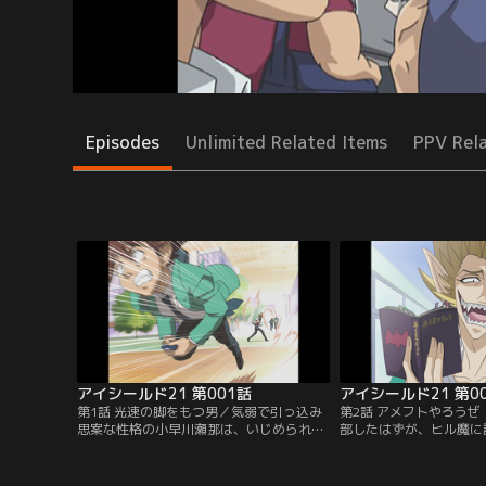
Episodes
Unlimited Related Items
PPV Rel
アイシールド21 第001話
アイシールド21 第0
第1話 光速の脚をもつ男／気弱で引っ込み
第2話 アメフトやろう
思案な性格の小早川瀬那は、いじめられる
部したはずが、ヒル魔に
のを避けるためパシリ人生を送ってきた。
ック「アイシールド21
高校入学を機にそんな自分を変えようと、
てしまうセナ。翌日から
アメフト部に主務としての入部を決意する
ためには助っ人も含め、