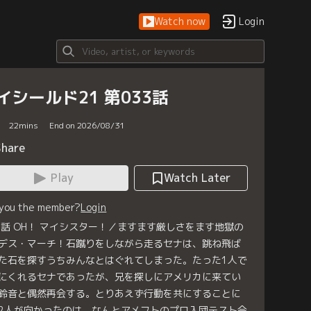
Watch now
Login
イシールド21 第033話
22
mins
End on 2026/08/31
Share
Play
Watch Later
 you the member?
Login
3話 OH！ マイシスター！／ますます厳しさをます地獄の
デス・マーチ！石蹴りをしながら走るセナは、跳ね飛ば
た石を探すうちみんなとはぐれてしまった。たった1人で
にくれるセナであったが、兄を探しにアメリカに来てい
鈴音と偶然再会する。とりあえず行動を共にすることに
2人が向かったのは、なんとアメフトのプロ入団テスト会