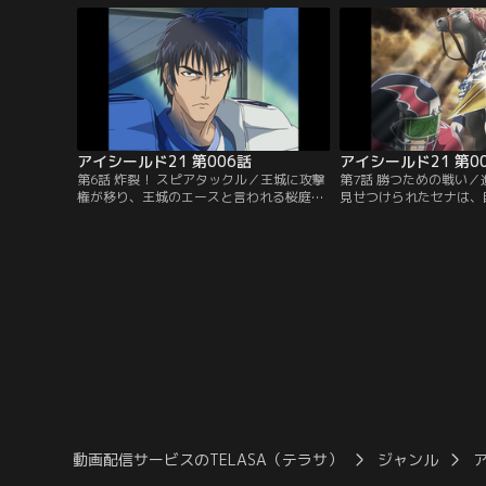
が、そんなセナのパシリで鍛えたスピード
ならないという。主務と
に蛭魔妖一が目をつけ…【提供：バンダイ
だと悟ったセナは、大会
チャンネル】
仲間のために懸命に走る
イチャンネル】
アイシールド21 第006話
アイシールド21 第0
第6話 炸裂！ スピアタックル／王城に攻撃
第7話 勝つための戦い
権が移り、王城のエースと言われる桜庭が
見せつけられたセナは、
登場。対する泥門は、アイシールド21のイ
ではないと試合から逃げ
ンターセプトにかけたフォーメーションを
共に戦う仲間達の姿を見
とり、セナが桜庭へのパスカットを試み
る。残り5分で50点差
る。そして、いよいよ王城守備のエース、
勝負をなげる蛭魔にセナ
進清十郎が登場する！【提供：バンダイチ
を抜けるかもしれない」
ャンネル】
供：バンダイチャンネル
動画配信サービスのTELASA（テラサ）
ジャンル