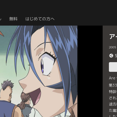
ル
無料
はじめての方へ
ア
2005
Are
第3
特訓
され
途方
た瀧
した