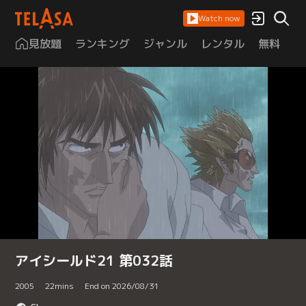
Watch now
見放題
ランキング
ジャンル
レンタル
無料
は
アイシールド21 第032話
2005
22
mins
End on 2026/08/31