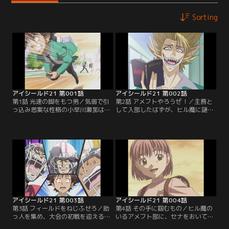
Sorting
アイシールド21 第001話
アイシールド21 第002話
第1話 光速の脚をもつ男／気弱で引
第2話 アメフトやろうぜ！／主務と
っ込み思案な性格の小早川瀬那は、
して入部したはずが、ヒル魔に謎の
いじめられるのを避けるためパシリ
ランニングバック「アイシールド
人生を送ってきた。高校入学を機に
21」に仕立て上げられてしまうセ
そんな自分を変えようと、アメフト
ナ。翌日からの大会に出場するため
部に主務としての入部を決意する
には助っ人も含め、11人集めなけれ
が、そんなセナのパシリで鍛えたス
ばならないという。主務としての腕
ピードに蛭魔妖一が目をつけ…【提
の見せ所だと悟ったセナは、大会に
供：バンダイチャンネル】
出場するため、仲間のために懸命に
走る…【提供：バンダイチャンネ
ル】
アイシールド21 第003話
アイシールド21 第004話
第3話 フィールドをねじふせろ／助
第4話 その手に掴むもの／ヒル魔の
っ人を集め、大会の初戦を迎える泥
いるアメフト部に、セナをおいてお
門デビルバッツ。セナが主務として
くわけにはいかないと息巻くまも