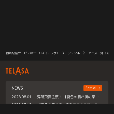
動画配信サービスのTELASA（テラサ）
ジャンル
アニメ一覧（見放
NEWS
See all
2026.08.01
浮所飛貴主演！ 【夏色の風が僕の家にやってきた】 本日よりテラサで独占配信スタート！
2026.07.18
『夏色の雲が恋と嵐をまきおこす』スペシャルメイキング 【Part1】2026年７月18日（土）23時30分～配信スタート！話題のシーンの裏側を大公開！豪華キャスト大集合！ 『武宮家 真夏の家族会議』開催！
2026.07.15
救命医・遥（今田）の《心揺さぶる過去》や、 麻酔科医・権野（船越英一郎）の《謎多きプライベート》など… 《知られざるエピソード》を独占配信！