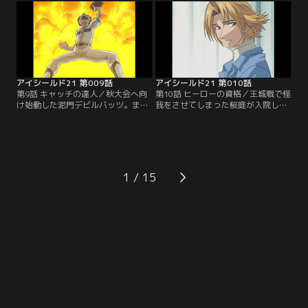
5分で50点差。もう勝機はないと勝
勝つためには、光速の世界に達しな
負をなげる蛭魔にセナは「もう少し
ければならない。セナvs進、勝負の
で進を抜けるかもしれない」と訴え
行方は…【提供：バンダイチャンネ
る。【提供：バンダイチャンネル】
ル】
アイシールド21 第009話
アイシールド21 第010話
第9話 キャッチの達人／秋大会へ向
第10話 ヒーローの資格／王城戦で怪
け始動した泥門デビルバッツ。まず
我をさせてしまった桜庭が入院して
は、ヒル魔のパスを受けるレシーバ
いることを知ったセナは、泥門代表
ーが必要だと聞いたセナは、野球部
の主務として、モン太とお見舞いに
のモン太に出会う。アメフト部に勧
出かける。不安を抱きつつ桜庭と対
誘するセナに対し、自分が目指すの
面するセナであったが、実力以上に
は、野球でキャッチのヒーローにな
エース扱いされてしまっている桜庭
ることだ、と主張するモン太であっ
の意外な苦悩を知る。【提供：バン
1
たが…【提供：バンダイチャンネ
ダイチャンネル】
ル】