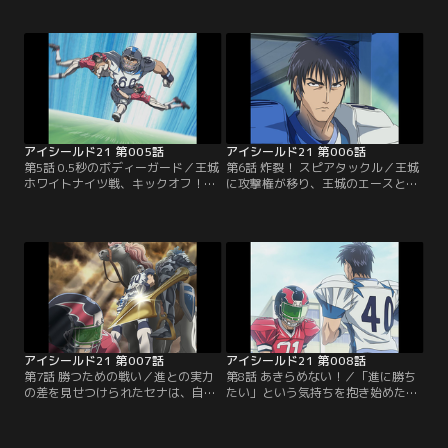
見守る試合は、両チーム無得点のま
り。部をやめさせようするまもりを
ま終盤へとさしかかるが、とうとう
見たセナは、まもりに守られていた
先制されてしまう。残り時間は9
幼少時代を思い出す。まもりに助け
秒、ついにアイシールド21が登場す
られ続けてきた自分を変えようと、
る！【提供：バンダイチャンネル】
セナはまもりに自分の意思を告げ
る…【提供：バンダイチャンネル】
アイシールド21 第005話
アイシールド21 第006話
第5話 0.5秒のボディーガード／王城
第6話 炸裂！ スピアタックル／王城
ホワイトナイツ戦、キックオフ！強
に攻撃権が移り、王城のエースと言
豪との対戦にすっかり怯えるセナ。
われる桜庭が登場。対する泥門は、
そんなセナに「みんなを盾だと思っ
アイシールド21のインターセプトに
て」と栗田が声をかける。みんなを
かけたフォーメーションをとり、セ
信じて走り出したセナが、次々に王
ナが桜庭へのパスカットを試みる。
城ディフェンスを抜いていく！【提
そして、いよいよ王城守備のエー
供：バンダイチャンネル】
ス、進清十郎が登場する！【提供：
バンダイチャンネル】
アイシールド21 第007話
アイシールド21 第008話
第7話 勝つための戦い／進との実力
第8話 あきらめない！／「進に勝ち
の差を見せつけられたセナは、自分
たい」という気持ちを抱き始めたセ
のかなう相手ではないと試合から逃
ナ。何度そのタックルに倒されても
げ出そうとするが、共に戦う仲間達
あきらめずに向かっていくが、つい
の姿を見て再び試合へと戻る。残り
にラストワンプレーを迎える。進に