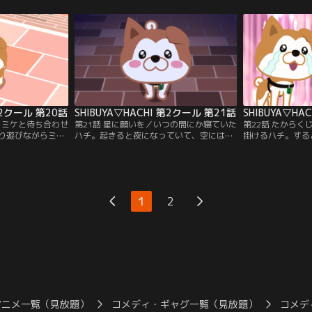
ャンネル】
ネル】
記はハート。【提
ル】
 第2クール 第20話
SHIBUYA▽HACHI 第2クール 第21話
SHIBUYA▽HA
／ミケと待ち合わせ
第21話 星に願いを／いつの間にか寝ていた
第22話 たから
り遊びながらミケ
ハチ。起きると夜になっていて、空にはた
掛けるハチ。する
んだか雲行きが怪
くさんの流れ星！早くなにかお願いしなき
んできた！ しか
記はハート。【提
ゃ！※▽の正式表記はハート。【提供：バ
る！？※▽の正式
】
ンダイチャンネル】
バンダイチャンネ
1
2
アニメ一覧（見放題）
コメディ・ギャグ一覧（見放題）
コメデ