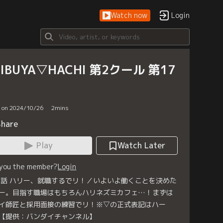
Watch now
Login
HIBUYA▽HACHI 第2クール 第17
d on 2024/10/26
2
mins
Share
Play
Watch Later
 you the member?
Login
7話 ハリー、就職するでリ！／いよいよ働くことを決めた
ー。目指す職場はもちろんハリネズミカフェ…！まずは
イ師匠と採用面接の練習でリ！※▽の正式表記はハー
【提供：バンダイチャンネル】