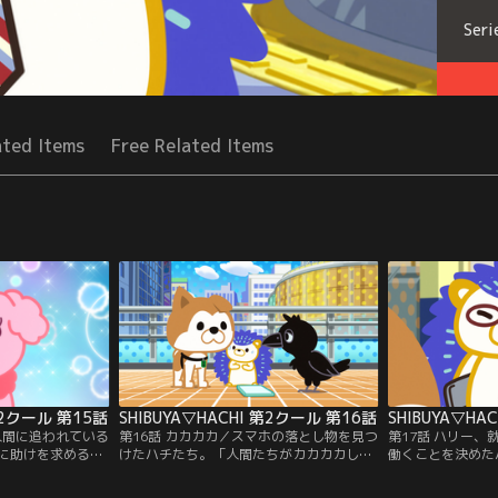
Seri
ated Items
Free Related Items
 第2クール 第15話
SHIBUYA▽HACHI 第2クール 第16話
SHIBUYA▽HA
人間に追われている
第16話 カカカカ／スマホの落とし物を見つ
第17話 ハリー
に助けを求めるナ
けたハチたち。「人間たちがカカカカして
働くことを決めた
してやり過ごそう
いるもの」にみんなは興味津々！※▽の正
ちろんハリネズミ
正式表記はハー
式表記はハート。【提供：バンダイチャン
師匠と採用面接の