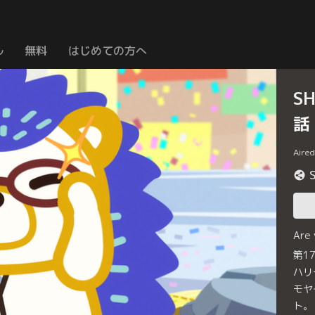
ル
無料
はじめての方へ
S
話
Aire
Are
第1
ハリ
モヤ
ト。