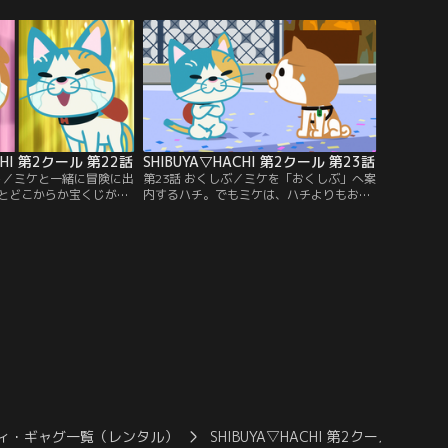
供：バンダイチャンネ
供：バンダイチャンネル】
CHI 第2クール 第22話
SHIBUYA▽HACHI 第2クール 第23話
くじ／ミケと一緒に冒険に出
第23話 おくしぶ／ミケを「おくしぶ」へ案
とどこからか宝くじが飛
内するハチ。でもミケは、ハチよりもおく
もなんと1億円当たってい
しぶについて詳しかった！ どうしよう～！
表記はハート。【提供：
※▽の正式表記はハート。【提供：バンダ
ル】
イチャンネル】
ィ・ギャグ一覧（レンタル）
SHIBUYA▽HACHI 第2クール
SH