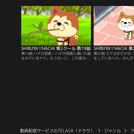
ハート。【提供：バンダイチャンネル】
ト。【提供：バンダイチ
SHIBUYA▽HACHI 第2クール 第19話
SHIBUYA▽HACHI
第19話 ハチの芸術／ハチが地面に描いた絵
第20話 ミケはまだかな
をみているナナ。もうな～に、この変な
をしているハチ。のんび
絵。ホント芸術を分かってないんだから。
を待つことにするが、な
…そうだ！※▽の正式表記はハート。【提
しいぞ…？※▽の正式表
供：バンダイチャンネル】
供：バンダイチャンネル
動画配信サービスのTELASA（テラサ）
ジャンル