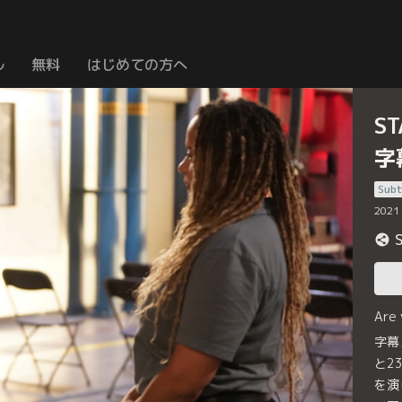
ル
無料
はじめての方へ
S
字
Subt
2021
Are
字幕
と2
を演