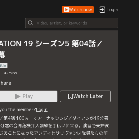
Watch now
Login
TATION 19 シーズン5 第04話／
幕
itle
42
mins
Share
Play
Watch Later
 you the member?
Login
／第4話 100％・オア・ナッシング／ダイアンが19分署
3分署の合同危機介入訓練を手伝いに来る。演習で夫婦役
じることになったアンディとサリヴァンは隊員たちの前