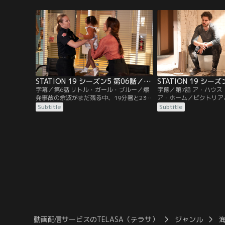
の夫婦関係に亀裂が入り、ディーンはビク
麻薬密集地域と呼ばれる
トリアへの想いに折り合いを付け、トラヴ
ートに救助のため立ち入
ィスは昔の恋心を再燃させていた。
ナとの将来について自分
STATION 19 シーズン5 第06話／字幕
字幕／第6話 リトル・ガール・ブルー／爆
字幕／第7話 ア・ハウ
発事故の余波がまだ残る中、19分署と23分
ア・ホーム／ビクトリア
署はそれぞれ感謝祭の準備をする。隊員た
ーンを失ったことを受け
Subtitle
Subtitle
ちは一緒に料理を作り、他界した大切な
い、ベンとベイリーはデ
人々を偲びつつ、それぞれに愛する人への
ルーの養育を許可しても
思いを募らせながら過ごす。
リーナとマヤは家族を育
る。
動画配信サービスのTELASA（テラサ）
ジャンル