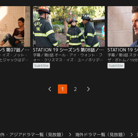
エリアにあるアパ
して開放する。そんな中、ベンは息子のジ
員たちの前で互い
る。マヤはカリー
ョーイを大学入試の論文のために救急車に
まう。一方、ジャ
と向き合う。
同伴させるが…。
スの中、混乱して
と話し合いをする
STATION 19 シーズン5 第07話／字幕
STATION 19 シーズン5 第08話／字幕
ス・イズ・ノット・
字幕／第8話 オール・アイ・ウォント・フ
字幕／第9話 ス
とジャックはディ
ォー・クリスマス・イズ・ユー／ホリデー
ザ・ボトム／19
入れようと寄り添
シーズンで賑わうシアトルの街で、隊員た
たちは、多重事故
Subtitle
Subtitle
ィーンの両親にプ
ちは救助活動で手一杯。それぞれ異なる悩
車の運転手の救助
らおうとする。カ
みや葛藤を抱えて過ごす日々だったが、ク
た少女の対応に追
てようと模索す
リスマスの奇跡を実現しようと互いに寄り
添いあう。
1
2
海外・アジアドラマ一覧（見放題）
海外ドラマ一覧（見放題）