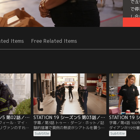
で互
で停
し合
Seri
ated Items
Free Related Items
STATION 19 シーズン5 第02話／字幕
STATION 19 シーズン5 第03話／字幕
・フィール・マイ・
字幕／第3話 トゥー・ダーン・ホット／記
字幕／第4話 10
リヴァンのすれ違
録的猛暑で異例の熱波がシアトルを襲う。
ダイアンが19分
複数の通報を受け
地域を結びつける伝統の納車式は暑さで失
訓練を手伝いに来
Subtitle
Subtitle
ビクトリアと共に
敗に終わり、車庫をクーリングセンターと
ることになったア