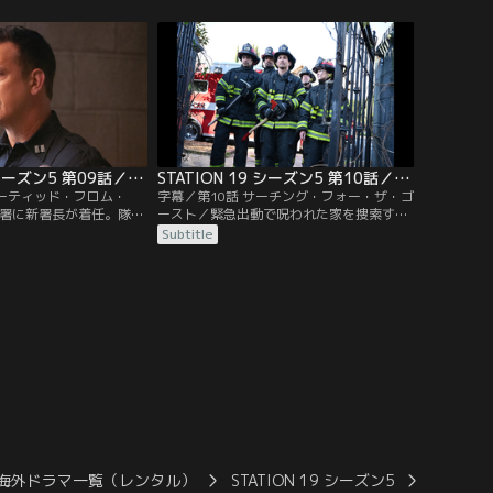
の怒りをぶつけ合ってし
聞かされ動揺する。そんな中、大規模な爆
ックは終点で停車するバ
発が起き、救助に向かった19分署の隊員た
居座る自閉症の若い男性
ちだったが…。
。
STATION 19 シーズン5 第09話／字幕
STATION 19 シーズン5 第10話／字幕
ターティッド・フロム・
字幕／第10話 サーチング・フォー・ザ・ゴ
分署に新署長が着任。隊員
ースト／緊急出動で呪われた家を捜索する
で崖の下へ落下したSUV
トラヴィスとテオは、地下に落下し、思い
Subtitle
や、署へ助けを求めに来
もよらぬ危機に直面する。一方、ベンはプ
われる。
ルーのために闘い続ける。ビクトリアはア
ンディに打ち明け話をする。19分署は患者
たちをディーン・ミラー記念病院に迎える
準備をする。
海外ドラマ一覧（レンタル）
STATION 19 シーズン5
STATI