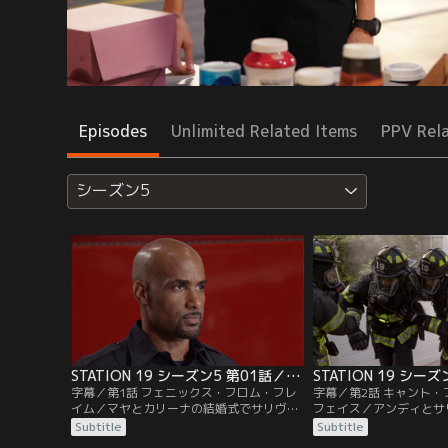
Episodes
Unlimited Related Items
PPV Rel
シーズン5
STATION 19 シーズン5 第01話／字幕
字幕／第1話 フェニックス・フロム・フレ
字幕／第2話 キャント
イム／マヤとカリーナの結婚式でサリヴァ
フェイス／アンディとサ
ンが取った行動をきっかけに、19分署の人
いは悪化の一途。一方、
Subtitle
Subtitle
間関係に試練が…。サリヴァンとアンディ
たエメットはディーンや