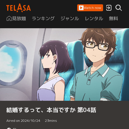
Watch now
見放題
ランキング
ジャンル
レンタル
無料
は
結婚するって、本当ですか 第04話
Aired on 2024/10/24
23
mins