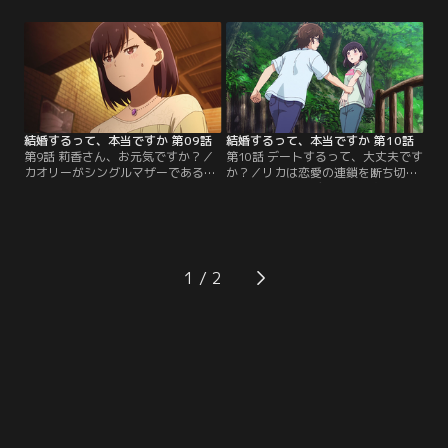
ナオが働くガラス工房に行ったリカ
っており、オタ活目的で知り合った
だったが、半ば強引に誘われて、リ
人とオフ会をするため一緒にきてほ
カの家で飲み会をすることに。二人
しいと言う。当日、権田の前に現れ
はナオが作った阿蘇への想いがこも
たのはカオリーという女性だった。
ったガラスでお酒を酌み交わし、お
タクヤが間に入る必要もなく、すぐ
酒が進んだリカはタクヤへのもどか
に意気投合する二人。【提供：バン
しい想いが溢れてしまう。【提供：
ダイチャンネル】
バンダイチャンネル】
結婚するって、本当ですか 第09話
結婚するって、本当ですか 第10話
第9話 莉香さん、お元気ですか？／
第10話 デートするって、大丈夫です
カオリーがシングルマザーであるこ
か？／リカは恋愛の連鎖を断ち切る
とを知って怖気づいてしまった権
ため、タクヤにデートを提案する。
田。彼女を想って泣く権田の姿を見
いつも通りの自分を見せてがっかり
て、タクヤはリカとちゃんと話そう
させるため、玉川上水巡りにつれて
と決意する。そのころ、リカはタク
いくが、タクヤはがっかりするどこ
ヤからの告白にどう答えるべきか悩
ろか興味をもっている様子。そして
んでいた。リカの様子を見たナオ
楽しそうなリカの姿を見て、普段の
1
は、ガラス作り体験を提案する。ガ
リカを知ることができて嬉しいと感
ラス作りを通して自分の性格を再認
じるのだった。昔の人の営みを想像
識するリカ。【提供：バンダイチャ
して感動するリカに…。【提供：バ
ンネル】
ンダイチャンネル】