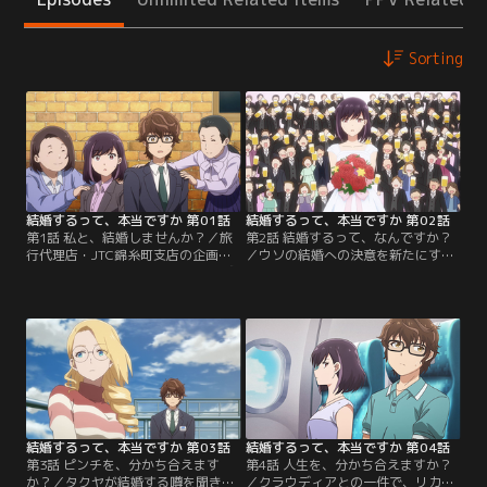
Sorting
結婚するって、本当ですか 第01話
結婚するって、本当ですか 第02話
第1話 私と、結婚しませんか？／旅
第2話 結婚するって、なんですか？
行代理店・JTC錦糸町支店の企画部
／ウソの結婚への決意を新たにする
に勤める大原拓也（タクヤ）と本城
タクヤのもとに、結婚が嘘であるこ
寺莉香（リカ）は、共に人付き合い
とを知っているという人物から非通
が苦手で社内では目立たない存在だ
知で脅迫電話がかかってくる。タク
が、充実した一人生活を送ってい
ヤとリカが会社内に犯人がいると話
た。しかし、アラスカ支店開設によ
していると、後輩の権田がタクヤの
り1年後に独身者優先で海外派遣さ
家にやってくることになり、二人は
れることになってしまい、困るタク
権田が犯人ではないかという疑念を
ヤとリカ。そんなある日、リカはタ
抱く。絶対ばれないように協力する
クヤに…。【提供：バンダイチャン
二人だったが…。【提供：バンダイ
ネル】
チャンネル】
結婚するって、本当ですか 第03話
結婚するって、本当ですか 第04話
第3話 ピンチを、分かち合えます
第4話 人生を、分かち合えますか？
か？／タクヤが結婚する噂を聞きつ
／クラウディアとの一件で、リカに