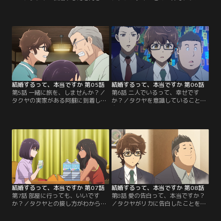
けた、タクヤの父・耕一が熊本の阿
対する気持ちの変化を感じ始めるタ
蘇からやってきてしまう。自分の生
クヤと、タクヤに対する自分の言動
まれ故郷である熊本への想いを話す
に困惑するリカ。そして何故か社内
耕一に共感するリカと、自分にはど
でタクヤが実家に帰るとこが知られ
うにもできないとうんざりするタク
てしまい一緒に帰るのかと騒がれる
ヤ。結局タクヤは説明をするために
も、タクヤは野暮用だとかわす。し
実家に帰ることになり、リカは自分
かし、リカのもとへ以前タクヤに脅
が口を出すことができないところま
迫電話をかけたと思われる人物から
で問題が大きくなって…。【提供：
非通知着信があり…。【提供：バン
バンダイチャンネル】
ダイチャンネル】
結婚するって、本当ですか 第05話
結婚するって、本当ですか 第06話
第5話 一緒に旅を、しませんか？／
第6話 二人でいるって、幸せです
タクヤの実家がある阿蘇に到着した
か？／タクヤを意識していることを
タクヤとリカ。偶然空港で出会った
自覚し始めるリカ。しかしタクヤの
タクヤの祖母の家に行き、メロン収
幼なじみ・ナオと出会い、二人が仲
穫の手伝いをしていたリカだった
良さそうな姿を見てモヤモヤしてし
が、疲れすぎで倒れてしまう。そこ
まう。良い雰囲気だったリカの態度
へ耕一が現れ、共に介抱するなかで
が急に冷たくなり、何かしてしまっ
タクヤは結婚がウソであると伝え
たのかと悩むタクヤ。一方JTCで
る。耕一にはこっぴどく怒られ、実
は、社内で一番キッチリしている同
家にいる母と姉にも謝りに行くタク
僚・進士さんは毎日愛妻弁当を持っ
ヤ。【提供：バンダイチャンネル】
てきており、幸せそうな様子。【提
供：バンダイチャンネル】
結婚するって、本当ですか 第07話
結婚するって、本当ですか 第08話
第7話 部屋に行っても、いいです
第8話 愛の告白って、本当ですか？
か？／タクヤとの接し方がわからな
／タクヤがリカに告白したことを後
くなってしまったリカのもとに、阿
悔していると、権田が家にやってく
蘇から上京してきたナオが現れる。
る。権田はマッチングアプリにハマ