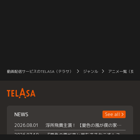
動画配信サービスのTELASA（テラサ）
ジャンル
アニメ一覧（見放
NEWS
See all
2026.08.01
浮所飛貴主演！ 【夏色の風が僕の家にやってきた】 本日よりテラサで独占配信スタート！
2026.07.18
『夏色の雲が恋と嵐をまきおこす』スペシャルメイキング 【Part1】2026年７月18日（土）23時30分～配信スタート！話題のシーンの裏側を大公開！豪華キャスト大集合！ 『武宮家 真夏の家族会議』開催！