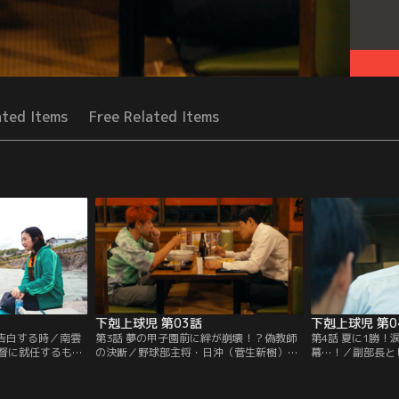
ated Items
Free Related Items
下剋上球児 第03話
下剋上球児 第0
を告白する時／南雲
第3話 夢の甲子園前に絆が崩壊！？偽教師
第4話 夏に1勝！
督に就任するも、
の決断／野球部主将・日沖（菅生新樹）の
幕…！／副部長と
員の一部は、やる
弟で南雲（鈴木亮平）のクラス在籍の壮磨
ることになった南
中、賀門（松平
（小林虎之介）が暴力事件を起こす。一
大会を最後に教師
校との試合が決定
方、南雲は教員免許がないことを美香（井
中、美香（井川遥