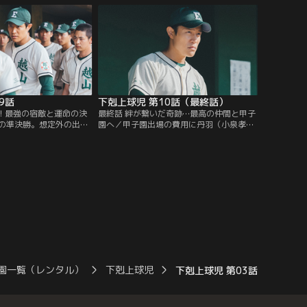
ない追及に…。
9話
下剋上球児 第10話（最終話）
せ！最強の宿敵と運命の決
最終話 絆が繋いだ奇跡…最高の仲間と甲子
の準決勝。想定外の出来
園へ／甲子園出場の費用に丹羽（小泉孝太
る越山高校部員たちに、
郎）らが頭を悩ませる中、迎えた決勝当
が打つ手とは？一方、丹
日。ついに南雲（鈴木亮平）と部員たち
は犬塚（小日向文世）に
の“日本一の下剋上”をかけた運命の試合が
スタートする！
園一覧（レンタル）
下剋上球児
下剋上球児 第03話