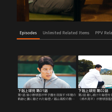
Episodes
Unlimited Related Items
PPV Rel
下剋上球児 第01話
下剋上球児 第02話
第1話 弱小野球部が甲子園を目指す3年間の
第2話 隠し続けた秘密
軌跡と裏に隠された秘密／越山高校の教
（鈴木亮平）が野球部監
師・南雲（鈴木亮平）は、野球部の顧問兼
いきなりの本気練習に部
監督就任を頑なに拒んでいた。そんな中、
気を失いかける。そんな
赴任してきた山住（黒木華）は南雲と一緒
健）率いる強豪・星葉高