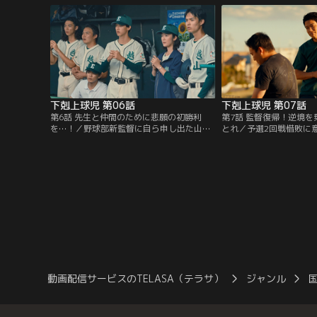
に野球部を強くしたいとやる気で…。
し…。
下剋上球児 第06話
下剋上球児 第07話
第6話 先生と仲間のために悲願の初勝利
第7話 監督復帰！逆境
を…！／野球部新監督に自ら申し出た山住
とれ／予選2回戦惜敗に
（黒木華）だが、過去の噂が流れ…。そん
部だったが、ついに南雲
な中、信頼する山住そして南雲（鈴木亮
督復帰することに！だが
平）を野球部に戻すため、部員たちは“夏
世）と丹羽（小泉孝太郎
に1勝”を目指す！
っておらず…。
動画配信サービスのTELASA（テラサ）
ジャンル