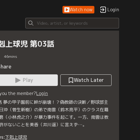
Watch now
Login
剋上球児 第03話
46
mins
Share
Play
Watch Later
 you the member?
Login
話 夢の甲子園前に絆が崩壊！？偽教師の決断／野球部主
日沖（菅生新樹）の弟で南雲（鈴木亮平）のクラス在籍
磨（小林虎之介）が暴力事件を起こす。一方、南雲は教
許がないことを美香（井川遥）に言えず…。
es:
下剋上球児