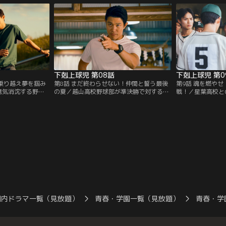
川遥）に言えず…。
くと決めるが…。
下剋上球児 第08話
下剋上球児 第0
を乗り越え夢を掴み
第8話 まだ終わらせない！仲間と誓う最後
第9話 魂を燃や
意気消沈する野球
の夏／越山高校野球部が準決勝で対するの
戦！／星葉高校と
（鈴木亮平）が監
は賀門（松平健）率いる強豪・星葉高校。
事にミスを連発す
、犬塚（小日向文
南雲（鈴木亮平）が重要な一戦の先発投手
南雲（鈴木亮平）
）はそれを快く思
に頭を悩ませる中、山住（黒木華）にアク
羽（小泉孝太郎）
シデントが…。
ある相談を…。
国内ドラマ一覧（見放題）
青春・学園一覧（見放題）
青春・学