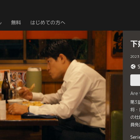
ル
無料
はじめての方へ
下
2023
Are
第3
将・
の壮
員免
Seri