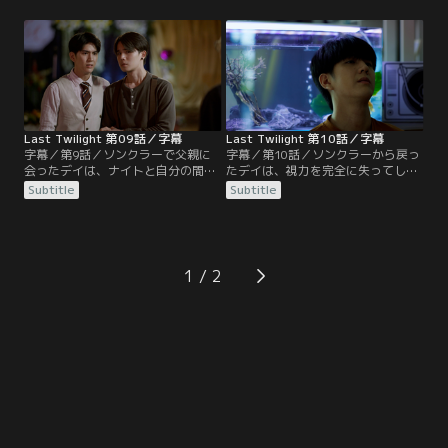
ジーに電話をかけたところ、オーガ
イが行くことを許可してくれない。
ストについてジーから意外な話を聞
モークは何とかデイがソンクラーに
かされる。モークとの関係をジーに
行けるよう頼んでみると言うが…。
相談したデイは、ジーから助言をも
果たしてデイとモークは、ご祝儀代
らう。そしてデイは引き続きマラソ
わりの本を持って、無事にソンクラ
ンの練習を続けることに。
ーにたどり着けるのか…。
Last Twilight 第09話／字幕
Last Twilight 第10話／字幕
字幕／第9話／ソンクラーで父親に
字幕／第10話／ソンクラーから戻っ
会ったデイは、ナイトと自分の間に
たデイは、視力を完全に失ってしま
起きた過去の出来事をモークに話
っていた。モンはモークと2人きり
Subtitle
Subtitle
す。プラーの友達でホテルを経営す
で話がしたいと言い、デイはナイト
るシンハーは、プラーの料理を手伝
に付き添われて自分の部屋に戻る。
うモークを見て、筋がいいと褒め
デイを危険にさらした責任を問われ
る。プラーはデイとモークに、本物
たモークは、自ら付き人を辞めると
の“ラスト・トワイライト”を見たか
モンに申し出る。そしてデイと離れ
1
と尋ねる。本の表紙の写真の山が実
離れになったモークは、姉のルンの
際に隣の郡にあるという。
形見の車を取り戻しに行く。