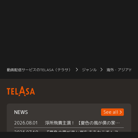
動画配信サービスのTELASA（テラサ）
ジャンル
海外・アジアドラ
NEWS
See all
2026.08.01
浮所飛貴主演！ 【夏色の風が僕の家にやってきた】 本日よりテラサで独占配信スタート！
2026.07.18
『夏色の雲が恋と嵐をまきおこす』スペシャルメイキング 【Part1】2026年７月18日（土）23時30分～配信スタート！話題のシーンの裏側を大公開！豪華キャスト大集合！ 『武宮家 真夏の家族会議』開催！