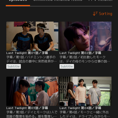
Sorting
Last Twilight 第01話／字幕
Last Twilight 第02話／字幕
字幕／第1話／バドミントン選手の
字幕／第2話／初出勤したモーク
デイは、試合の最中に突然視界が曇
は、デイの母のモンから仕事の説明
り、試合を続行できなくなる。その
を受ける。あまりに単純な仕事内容
Subtitle
Subtitle
試合の配信を見ていた修理工のモー
に拍子抜けするモーク。1階に下り
クは、暴力事件を起こして収監され
てこないデイに朝食を届けに行った
る。やがて釈放されたモークは職探
モークは、デイの部屋の中を見回
しをするが、前科があるためうまく
す。モークがそこで目にしたの
いかない。そんなある日、エアコン
は…。デイの相談役として協会から
掃除のバイト中に求職面接の列に並
派遣されたオンは、デイの家の玄関
ぶ人たちを見かけて…。
で偶然モークと鉢合わせる。
Last Twilight 第03話／字幕
Last Twilight 第04話／字幕
字幕／第3話／デイとモークは2人で
字幕／第4話／モークと一緒に外出
部屋の整理を始める。服を整理して
したデイは、ドライブしながらモー