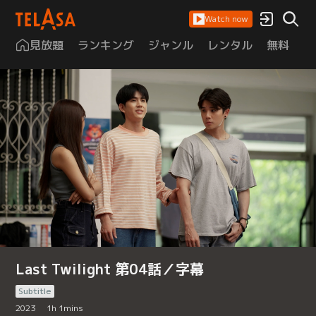
Watch now
見放題
ランキング
ジャンル
レンタル
無料
は
Last Twilight 第04話／字幕
Subtitle
2023
1
h
1
mins