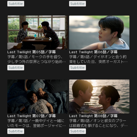
いたところ、デイの懐かしい思い出
クの好きな曲を聴いて盛り上がる。
Subtitle
Subtitle
の品を発見する。デイの兄のナイト
ポージャイの働く店に来たデイは、
は、デイの休学届の手続きが受理さ
モークが席を離れている間にポージ
れなかったことをモンに報告する。
ャイと話す。店を出たデイとモーク
モンはデイに大学に行って手続きす
は、店の入り口でデイの友達のジー
るよう促すが…。モークの友達のポ
にばったり会う。デイが留学中だと
ージャイは、モークの前で彼氏のゲ
思っていたジーは、連絡をよこさな
ンといちゃつく。
くなったデイを責める。
Last Twilight 第05話／字幕
Last Twilight 第06話／字幕
字幕／第5話／モークの手を借り、
字幕／第6話／デイがオンと会う約
少しずつ外の世界とつながり始めた
束をしていた日、突然オーガストが
デイ。そんなデイにモークは久々に
手土産を持ってデイの家を訪れる。
Subtitle
Subtitle
SNSに何か投稿することを勧める。
モークはオーガストを警戒する
デイが投稿したのは…？ジーが出場
が…。デイの家に来たオンは、デイ
する試合を見に来たデイとモーク。
にマラソンを走ることを勧める。オ
モークは試合の様子をデイに実況し
ンには最近付き合い始めた伴走者の
て伝えようと張り切るが…。試合
彼女もいるらしい。オーガストに伴
後、ジーと話していたデイは背後か
走してもらって走るデイをモークは
ら誰かに名前を呼ばれる。
複雑な気分で見つめる。
Last Twilight 第07話／字幕
Last Twilight 第08話／字幕
字幕／第7話／一晩中デイと一緒に
字幕／第8話／オンと彼女のプラー
いたモークは、翌朝ポージャイに大
は結婚式を挙げることになり、デイ
事な話があると切り出す。モークの
とモークを招待する。しかし会場は
Subtitle
Subtitle
話を聞いたポージャイは…？デイが
遠くのソンクラーにあり、モンはデ