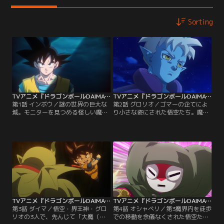
Sorting
TVアニメ『ドラゴンボールDAIMA』 第01話
TVアニメ『ドラゴンボールDAIMA』 第02話
第1話 インボウ／謎の世界の巨大な
第2話 グロリオ／ゴマーの企てによ
城。モニターを見つめる怪しい魔人
り小さな姿にされた悟空たち。魔界
の二人組。その名はゴマーとデゲ
へ向かうことが必要と判断し、旅立
ス！ そのモニターには魔人ブウと激
ちの準備に取り掛かることに。久々
闘を繰り広げる悟空たちの姿が、な
に如意棒を手にし新たな冒険への期
ぜか映し出されていた。二人組はあ
待に胸を膨らませる悟空。そこにミ
るインボウの実行のため地球へと向
ステリアスな少年魔人・グロリオが
かった！
現れる！
TVアニメ『ドラゴンボールDAIMA』 第03話
TVアニメ『ドラゴンボールDAIMA』 第04話
第3話 ダイマ／悟空・界王神・グロ
第4話 オシャべリ／第3魔界内を徒歩
リオの3人で、先んじて「大魔（ダ
での移動を余儀なくされた悟空たち