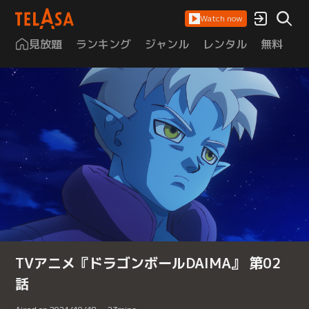
Watch now
見放題
ランキング
ジャンル
レンタル
無料
は
TVアニメ『ドラゴンボールDAIMA』 第02
話