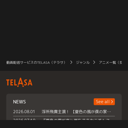
動画配信サービスのTELASA（テラサ）
ジャンル
アニメ一覧（見放
NEWS
See all
2026.08.01
浮所飛貴主演！ 【夏色の風が僕の家にやってきた】 本日よりテラサで独占配信スタート！
2026.07.18
『夏色の雲が恋と嵐をまきおこす』スペシャルメイキング 【Part1】2026年７月18日（土）23時30分～配信スタート！話題のシーンの裏側を大公開！豪華キャスト大集合！ 『武宮家 真夏の家族会議』開催！