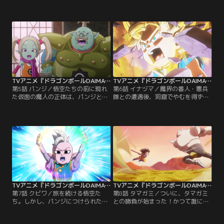
イマ）界」に向かうことに。宇宙空
は、道中ポツンとあるドライブイン
間を移動し、不思議な空間をなんと
に立ち寄ることに。そこには不思議
か通りぬける悟空たちの飛行機。到
な土産物と一風変わったオシャベリ
着したそこは魔界の入口「第3魔
な魔人夫婦が待ちうけていたのだっ
界」だった！
た！
TVアニメ『ドラゴンボールDAIMA』 第05話
TVアニメ『ドラゴンボールDAIMA』 第06話
第5話 パンジ／悟空たちの前に現れ
第6話 イナヅマ／魔界の番人・憲兵
た仮面の魔人の正体は、パンジと名
隊との遭遇後、洞窟でやむを得ず野
乗る少女だった！冷たい態度のグロ
営することになった4人にさらなる
リオをよそに、なぜか無理やり道案
トラブル！ここで謎多き魔人グロリ
内を買って出るパンジ。一行は怪し
オが、状況打破のために、悟空に対
げな城へとたどり着く！
してイナヅマ魔法を炸裂させる！
TVアニメ『ドラゴンボールDAIMA』 第07話
TVアニメ『ドラゴンボールDAIMA』 第08話
第7話 クビワ／旅を続ける悟空た
第8話 タマガミ／ついに、タマガミ
ち。しかし、パンジにつけられた魔
との勝負が始まった！かつて誰にも
法のクビワで位置を捉えられたの
負けたことがないというドラゴンボ
か、またもや現れた憲兵隊に行く手
ールの守護者タマガミ。しかしその