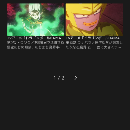
を遮られてしまう。パンジの危機
タマガミと互角にやりあう悟空に驚
を、仲間の絆で救えるのか！？
きを隠せないパンジたち。ヒートア
ップする闘いの行方は！？
TVアニメ『ドラゴンボールDAIMA』 第09話
TVアニメ『ドラゴンボールDAIMA』 第10話
第9話 トウゾク／第3魔界で活躍する
第10話 ウナバラ／悟空たちが到着し
悟空たちの噂は、たちまち魔界中に
た次なる魔界は、一面に大きくウナ
広まってしまう。面倒を避けるため
バラが広がる神秘的な世界・第2魔
に変装をしてホテルを訪れるが、そ
界だった！新たな世界に驚きを受け
こは油断のならない第3魔界。トウ
る一行だったが、すぐにゴマーによ
ゾクたちに正体を見破られてしまっ
って差し向けられた憲兵隊の襲撃を
た！
受けてしまう！
1