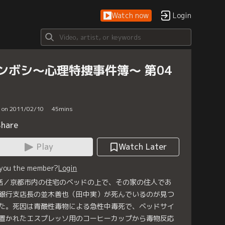
Watch now
Login
ンボシ～心理特捜事件簿～ 第04
d on 2011/02/10
45
mins
Share
Play
Watch Later
 you the member?
Login
話／京都市内の住宅のベッドの上で、その家の住人であ
銀行支店長の並木善也（田中実）が死んでいるのが見つ
た。死因は青酸性毒物による急性中毒死で、ベッドサイ
置かれたエスプレッソ用のコーヒーカップから毒物反応