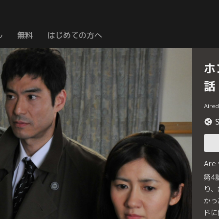
ル
無料
はじめての方へ
ホ
話
Aire
Are
第4
り、
かっ
ドに