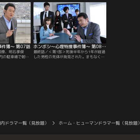
上に遺棄されたも
ガンを当てられて感電し、転落したものと
用のコーヒーカッ
思われた。
さらに、書斎のパ
に皆に会えてよか
かれた遺書のよう
件簿～ 第07話
ホンボシ～心理特捜事件簿～ 第08話（最終話）
官僚、明石孝俊
最終話／＜第1部＞死後半年から1年が経過
内の駐車場で射殺
した男性の死体が発見された。まもなく身
物のコートとウィ
元は、1年前までラジオ局のディレクター
ており、パスポー
だった小早川俊（西村匡生）と判明する。
かる。明石は薬品
彼は昨年3月に転職し、その半年後に失踪
取って危険な副作
していた。また、遺体の着衣から、いずれ
した嫌疑で、東京
も現場付近には群生していない6種類もの
人物だった。
花粉が検出された。
国内ドラマ一覧（見放題）
ホーム・ヒューマンドラマ一覧（見放題