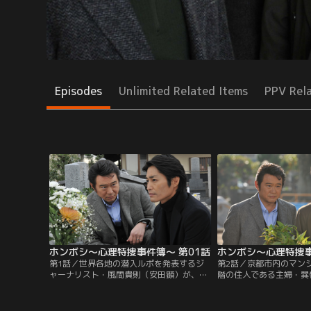
Episodes
Unlimited Related Items
PPV Rel
ホンボシ～心理特捜事件簿～ 第01話
ホンボシ～心理特捜事
第1話／世界各地の潜入ルポを発表するジ
第2話／京都市内のマン
ャーナリスト・風間貴則（安田顕）が、ナ
階の住人である主婦・巽
イフを持った男に襲われる事件が起きた。
子）の遺体が見つかった
通行人に制止されて未遂に終わったが、犯
は、前夜の9時から11
人の海野康弘（平賀雅臣）は22歳の娘・由
血痕が見つかったため、