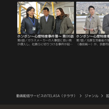
美子（黒坂真美）が何者かに誘拐され、
して殺害されたあと、屋
「その日の24時までに風間を殺さなければ
のと思われた。
娘を殺す」と電話で脅されたと話す。
ホンボシ～心理特捜事件簿～ 第06話
ホンボシ～心理特捜事
第6話／ガラスメーカーの人事部に若い男
第7話／元厚生労働省の
が侵入し、社員らに切りつける事件が起き
（春田純一）が、京都市
た。犯人の新田英佑（東山龍平）はこの会
された。なぜか明石は女
社から2年前に内定を取り消され、恨みを
ッグを身につけて女装し
募らせていたようだ。幸い被害者は皆、軽
トや航空チケットが見つ
傷ですんだが、なんと新田が侵入に使った
会社からリベートを受け
IDカードの持ち主で営業三部の社員・北山
用のある抗がん剤を認可
晴紀（川野直輝）がビルの非常階段下で遺
地検から追及されていた
体となって発見される。
動画配信サービスのTELASA（テラサ）
ジャンル