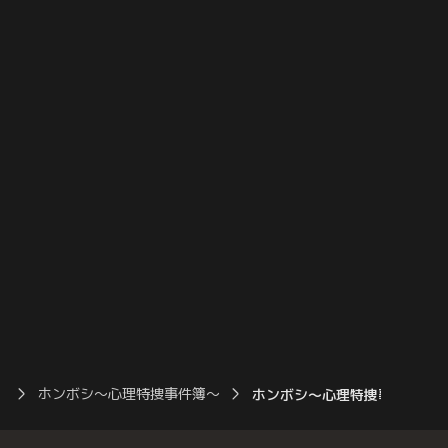
プから毒物反応が出た。
者の後頭部を一撃して殺害したものと思わ
ソコンの画面には「最後
れた。
った。さようなら」と書
なものが見つかった。
）
ホンボシ～心理特捜事件簿～
ホンボシ～心理特捜事件簿～ 第