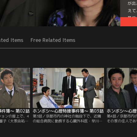
が出
えて
見つ
Mor
Seri
ated Items
Free Related Items
件簿～ 第02話
ホンボシ～心理特捜事件簿～ 第03話
ホンボシ～心理
ションの屋上で、4
第3話／京都市内の神社の階段下で、近隣
第4話／京都市内
響子（大家由祐
の総合病院に勤務する心臓外科医・早川亮
その家の住人であ
。死亡推定時刻
二（吉満寛人）の死体が見つかった。遺体
也（田中実）が死
時。自宅の玄関から
の全身には多数の打撲痕のほかにスタンガ
た。死因は青酸性
そこで頭部を殴打
ンの痕もあり、階段の上で何者かにスタン
で、ベッドサイド