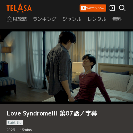
Watch now
見放題
ランキング
ジャンル
レンタル
無料
は
Love SyndromeIII 第07話／字幕
Subtitle
2023
43
mins