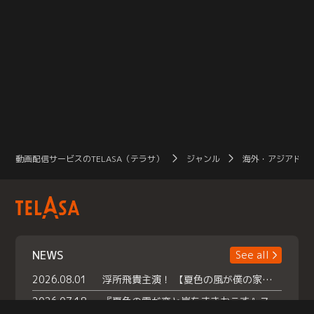
動画配信サービスのTELASA（テラサ）
ジャンル
海外・アジアドラ
NEWS
See all
2026.08.01
浮所飛貴主演！ 【夏色の風が僕の家にやってきた】 本日よりテラサで独占配信スタート！
2026.07.18
『夏色の雲が恋と嵐をまきおこす』スペシャルメイキング 【Part1】2026年７月18日（土）23時30分～配信スタート！話題のシーンの裏側を大公開！豪華キャスト大集合！ 『武宮家 真夏の家族会議』開催！