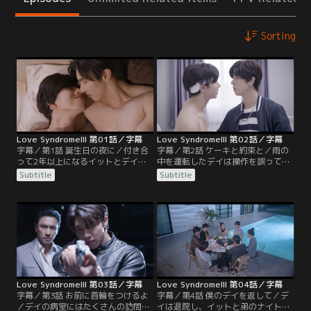
Sorting
Love SyndromeIII 第01話／字幕
Love SyndromeIII 第02話／字幕
字幕／第1話 誕生日の夜に／付き合
字幕／第2話 ケーキと約束と／雨の
って2年以上になるイットとデイ
中を運転したデイは操作を誤って事
は、友人たちや家族にも祝福される
故に遭う。重症を負い、数日意識を
Subtitle
Subtitle
カップル。何でもやってあげたいデ
失った後にようやく目を覚ますが、
イはイットのわがままを許してばか
過去3年分の記憶を失っていた。か
りで、その甘やかしようにまわりも
つてマフィアだった時の荒々しい性
心配するほどだ。ある日、誕生日を
格に戻ってしまったデイは、イット
迎えたイットは当日にどうしてもケ
とその家族にもつらく当たる。イッ
ーキでお祝いして欲しいと、出張中
トはデイの記憶が戻って来ることを
のデイに無理やり帰宅をお願いす
信じて看病をするが…。
る。
Love SyndromeIII 第03話／字幕
Love SyndromeIII 第04話／字幕
字幕／第3話 お前に首輪をつけるよ
字幕／第4話 僕のデイを返して／デ
／デイの病室にはたくさんの訪問客
イは退院し、イットと弟のナイトと