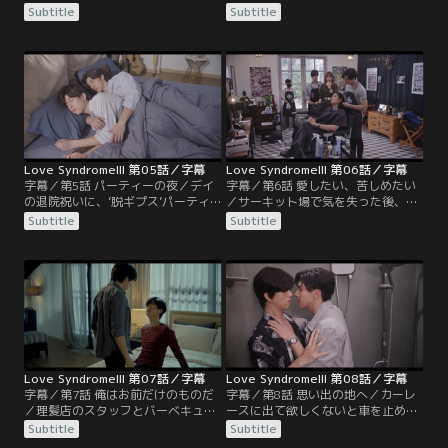
がやってくる。マフィア時代のボス
の三人で暮らす家に戻る。ナイトの
Subtitle
Subtitle
に、友人たち、理髪店のスタッフ…
彼氏のギアも加わり、かつての生活
その誰もがイットとデイが愛し合っ
を取り戻すが、今まで家事をしてこ
ていたことを語るが、デイは認めよ
なかったイットは失敗ばかりでデイ
うとしない。そんな時、イットの友
に責められてしまう。ある日、寺に
人・ボールが病室を訪れる。その優
お参りに出かけた四人は、僧侶から
しいふるまいとイットと親しげな様
事故は＜過去のカルマが原因＞と言
子にデイは嫉妬して…。
葉を授かる。訝しんだデイは、過去
を聞き出そうとして…。
Love SyndromeIII 第05話／字幕
Love SyndromeIII 第06話／字幕
字幕／第5話 パーティーの夜／デイ
字幕／第6話 愛したい、苦しめたい
の退院祝いに、’脱ギプス’パーティ
／サーキット場で気を失った後、体
ーが開催される。デイの友人ニン、
調を崩して寝込むイットをぶっきら
Subtitle
Subtitle
その恋人のニックを中心に次々と集
ぼうながらも看病するデイ。お互い
まる仲間のうち、ナンは仮面をつけ
を思いやり、話をしながらだんだん
た秘密のゲストを連れてくる。仮面
と打ち解けていく。ある日、デイの
を取り明らかになったその人物は、
理髪店のあるカンチャナブリーに向
マック。高校時代にイットに好意を
かった二人。デイは店のスタッフと
持ってとある裏切りを起こした男だ
再会したり、久々に接客をしたりし
った。
ながら、少しずつ記憶の欠片を取り
戻し始める。
Love SyndromeIII 第07話／字幕
Love SyndromeIII 第08話／字幕
字幕／第7話 俺はお前だけのものだ
字幕／第8話 思い出の地へ／カーレ
／理髪店のスタッフとバーベキュー
ースに出て欲しくないと車を止めよ
をするイットとデイ。そこで、数か
うとしたイットにデイは激昂し、つ
Subtitle
Subtitle
月前にイットがデイの過去の相手に
い暴力を振るってしまう。絶望して