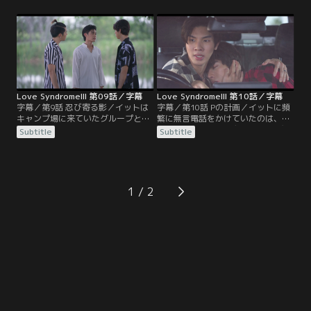
嫉妬し、感情を爆発させたエピソー
帰宅したイットに、ナイトは、かつ
ドが語られる。何があったかわから
て二人が過ごした思い出の場所へ逃
ないが、あくる日は仲直りをしてい
げるように提案をする。それを受け
たという二人。その夜の出来事と
入れたイットは、かの場所へ一人で
は？そして、デイは＜お前が俺の恋
向かうのだった。あくる日、イット
人なのを思い出したい＞と言っ
が居ないことに気づいたデイは…。
て…。
Love SyndromeIII 第09話／字幕
Love SyndromeIII 第10話／字幕
字幕／第9話 忍び寄る影／イットは
字幕／第10話 Pの計画／イットに頻
キャンプ場に来ていたグループと知
繁に無言電話をかけていたのは、
り合い、一緒に過ごしていた。その
P。かつてイットとデイの間を邪魔
Subtitle
Subtitle
頃、デイはついにフアイメーカミン
し、銃を向けたことで海外に追いや
滝のことを思い出し、ナイト、ギア
られた男だった。Pの顔を確認した
と共に向かう。無事に合流しイット
デイは、フアイメーカミン滝でもす
とデイは仲直りするが、イットのと
れ違っていたことに気づき、急いで
ある行動が原因でまたすぐにギクシ
バンコクに戻る。イットの実家でP
1
ャクした雰囲気になってしまう。
の父親に会い、共に対処することを
約束するが、既にPの計画は始まっ
ていた…。