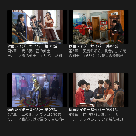
羽真に親しげに話しかけるその青年
を心配する尾上に飛羽真が「そら君
の名は富加宮（ふかみや）賢人。賢
を必ず助ける」と約束する。しか
人は飛羽真の幼なじみだった。飛羽
し、その言葉が逆に尾上の逆鱗に触
真が見る夢、15年前の出来事の何か
れる。「お前に、俺の！親の気持ち
を知っているのか…。さらに異変に
がわかるのか！」それでも、絶対に
駆けつけた飛羽真と倫太郎の前に新
約束は守ります、と言い残し出て行
たな剣士が現れる。
く飛羽真。イライラがおさまらない
尾上に賢人があることを告げる。
仮面ライダーセイバー 第05話
仮面ライダーセイバー 第06話
第5章 「我が友、雷の剣士につ
第6章 「疾風の如く、見参。」／闇
き。」／闇の剣士・カリバーが剣士
の剣士・カリバーは賢人の父親だっ
たちの前に姿を表した。15年前に組
た。しかし、その事実を飛羽真はま
織を裏切り、飛羽真が巻き込まれた
だ知らない。そんな飛羽真の前に新
異変を起こした張本人。カリバーの
たな剣士が現れる。明らかに自分よ
出現に剣士たちが色めき立つ。そん
り年下の緋道蓮に格下扱いされて内
な中、一人静かに思いを巡らせる賢
心穏やかではない飛羽真。賢人を慕
人。賢人の様子を気にしつつも新た
う蓮は、飛羽真が賢人の幼馴染みだ
な異変に向かう飛羽真。そして、カ
と知りライバル心を燃やす。そんな
リバーの登場が賢人の何かに火をつ
中、ストリウスとデザストが動き出
ける---。
し飛羽真に迫る。
仮面ライダーセイバー 第07話
仮面ライダーセイバー 第08話
第7章 「王の剣、アヴァロンにあ
第8章 「封印されしは、アーサ
り。」／傷だらけで戻ってきた倫太
ー。」／リベラシオンで新たな力を
郎は、何も言わずにリベラシオン
手にし、芽依のピンチを救った倫太
（修練場）に入る。剣の封印を解く
郎。一方、アヴァロンに辿りつき、
ためにアヴァロンを目指す飛羽真
キングオブアーサーのワンダーライ