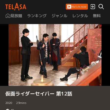
Watch now
見放題
ランキング
ジャンル
レンタル
無料
は
仮面ライダーセイバー 第12話
2020
23
mins