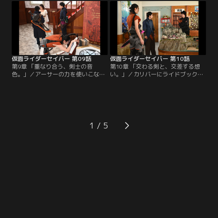
は、ノーザンベースの古文書から手
ドブックを手に入れた飛羽真だった
がかりを見つけていた。同じ頃、カ
が、なぜか浮かない表情。かつて誰
リバーもアヴァロンへの道を開く。
にも扱えないほどの強大な力を持
アヴァロンへの行き方とは？アヴァ
ち、それ故に封印されし力。その力
ロンで待ち受けるものとは？一方、
を使いこなせているのか？
現実世界では…。
仮面ライダーセイバー 第09話
仮面ライダーセイバー 第10話
第9章 「重なり合う、剣士の音
第10章 「交わる剣と、交差する想
色。」／アーサーの力を使いこなし
い。」／カリバーにライドブックを
た飛羽真。カリバーとストリウスは
奪われ、なおもピンチのセイバー達
それに対抗して新たなライドブック
を助けたのはソードオブロゴスの刀
を生み出そうと画策する。それには
鍛冶・大秦寺こと仮面ライダースラ
ジャアクドラゴンと複数のアルター
ッシュだった。新たな剣士と共にカ
ブック、そして剣士たちが持つワン
リバーを退けたがライドブックは奪
ダーライドブックの力が必要とな
われたまま。そして、飛羽真はカリ
1
る。ストリウスが生み出した特殊な
バーが語った「お前が見ているもの
メギドとともにカリバーが飛羽真達
が真実とは限らない」という言葉に
に迫る。
引っ掛かりを覚える。