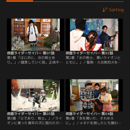
Sorting
仮面ライダーセイバー 第01話
仮面ライダーセイバー 第02話
第1章 「はじめに、炎の剣士あ
第2章 「水の剣士、青いライオンと
り。」／腐食していく街。正体不明
ともに。」／聖剣・火炎剣烈火を手
の剣士と怪人との戦い。そして消え
にし、異変から街を救った飛羽真だ
る少女。必死に手を伸ばす幼き日の
ったが、剣と本、不思議な世界など
自分。手には不思議な本----小説家
謎が深まるばかりだった。そんな飛
の神山飛羽真は15年前から同じ夢を
羽真の前に現れたのは、古より“力
見ている。成長した自分の手には夢
を持つ本”（ワンダーライドブッ
に出てきた赤い本がある。ただの夢
ク）を守ってきた組織・ソード・オ
とは思えない不思議な夢。何か大事
ブ・ロゴスの剣士・新堂倫太郎だっ
なものを失くしているのではないか
た。
という喪失感。
仮面ライダーセイバー 第03話
仮面ライダーセイバー 第04話
第3章 「父であり、剣士。」／ライ
第4章 「本を開いた、それゆえ
オンに乗った青年の次に現れたのは
に。」／メギドを倒したにも関わら
空飛ぶ絨毯に乗った青年だった。飛
ず異変が元に戻らない。息子のそら