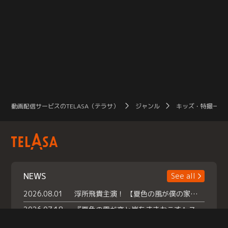
動画配信サービスのTELASA（テラサ）
ジャンル
キッズ・特撮一覧
NEWS
See all
2026.08.01
浮所飛貴主演！ 【夏色の風が僕の家にやってきた】 本日よりテラサで独占配信スタート！
2026.07.18
『夏色の雲が恋と嵐をまきおこす』スペシャルメイキング 【Part1】2026年７月18日（土）23時30分～配信スタート！話題のシーンの裏側を大公開！豪華キャスト大集合！ 『武宮家 真夏の家族会議』開催！
2026.07.15
救命医・遥（今田）の《心揺さぶる過去》や、 麻酔科医・権野（船越英一郎）の《謎多きプライベート》など… 《知られざるエピソード》を独占配信！