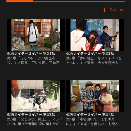
Sorting
仮面ライダーセイバー 第01話
仮面ライダーセイバー 第02話
第1章 「はじめに、炎の剣士あ
第2章 「水の剣士、青いライオンと
り。」／腐食していく街。正体不明
ともに。」／聖剣・火炎剣烈火を手
の剣士と怪人との戦い。そして消え
にし、異変から街を救った飛羽真だ
る少女。必死に手を伸ばす幼き日の
ったが、剣と本、不思議な世界など
自分。手には不思議な本----小説家
謎が深まるばかりだった。そんな飛
の神山飛羽真は15年前から同じ夢を
羽真の前に現れたのは、古より“力
見ている。成長した自分の手には夢
を持つ本”（ワンダーライドブッ
に出てきた赤い本がある。ただの夢
ク）を守ってきた組織・ソード・オ
とは思えない不思議な夢。何か大事
ブ・ロゴスの剣士・新堂倫太郎だっ
なものを失くしているのではないか
た。
という喪失感。
仮面ライダーセイバー 第03話
仮面ライダーセイバー 第04話
第3章 「父であり、剣士。」／ライ
第4章 「本を開いた、それゆえ
オンに乗った青年の次に現れたのは
に。」／メギドを倒したにも関わら
空飛ぶ絨毯に乗った青年だった。飛
ず異変が元に戻らない。息子のそら