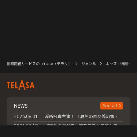
動画配信サービスのTELASA（テラサ）
ジャンル
キッズ・特撮一覧
NEWS
See all
2026.08.01
浮所飛貴主演！ 【夏色の風が僕の家にやってきた】 本日よりテラサで独占配信スタート！
2026.07.18
『夏色の雲が恋と嵐をまきおこす』スペシャルメイキング 【Part1】2026年７月18日（土）23時30分～配信スタート！話題のシーンの裏側を大公開！豪華キャスト大集合！ 『武宮家 真夏の家族会議』開催！
2026.07.15
救命医・遥（今田）の《心揺さぶる過去》や、 麻酔科医・権野（船越英一郎）の《謎多きプライベート》など… 《知られざるエピソード》を独占配信！