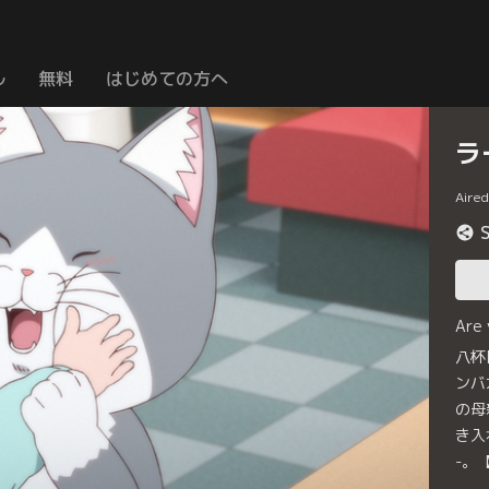
ル
無料
はじめての方へ
ラ
Aire
Are
八杯
ンバ
の母
き入
-。