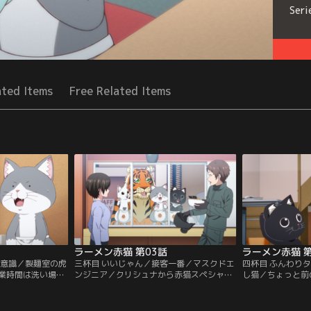
Seri
ated Items
Free Related Items
ラーメン赤猫 第03話
ラーメン赤猫 第
ロ意識／製麺室の虎
三杯目 いいじゃん／接客一番／マスクドエ
四杯目 ふんわり
業時間は洗い場に
ンジニア／クリシュナから赤猫スペシャル
し猫／ちょっと前
珠子。ハナは人間
があまり売れていないという話を聞き、珠
の美味しさから太
が崩れると反対す
子は宣伝ポスターを作る。従業員たちには
珠子のため、文蔵
珠子を店に出すた
好評だが、自分の写真が入っていることを
野菜スープを作る