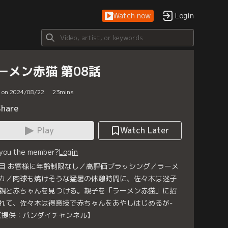
Watch now
Login
ーメン赤猫 第08話
d on 2024/08/22
23
mins
Share
Play
Watch Later
 you the member?
Login
目 お客様に年齢制限なし／高評価ブラッシング／ラーメ
カ／肉球も焼けそうな猛暑の休憩時間に、佐々木は迷子
親と赤ちゃんを見つける。親子を「ラーメン赤猫」に招
れて、佐々木は得意技で赤ちゃんをあやしはじめるが-
【提供：バンダイチャンネル】