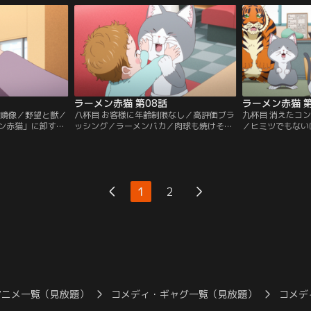
-。【提供：バンダ
クリシュナは恥ずかしがって却下してしま
たちは夜の営業開
う。【提供：バンダイチャンネル】
をするのだが--
ネル】
ラーメン赤猫 第08話
ラーメン赤猫 第
の鏡像／野望と獣／
八杯目 お客様に年齢制限なし／高評価ブラ
九杯目 消えたコ
ン赤猫」に卸す女
ッシング／ラーメンバカ／肉球も焼けそう
／ヒミツでもない
た。自身が味を認
な猛暑の休憩時間に、佐々木は迷子の母親
ガツオのコンフィ
彼女が赤猫しょう
と赤ちゃんを見つける。親子を「ラーメン
サブが見つける。
が走る。【提供：
赤猫」に招き入れて、佐々木は得意技で赤
べてしまうハナを
ちゃんをあやしはじめるが--。【提供：バ
が--。【提供：
ンダイチャンネル】
1
2
アニメ一覧（見放題）
コメディ・ギャグ一覧（見放題）
コメデ