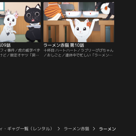
始までの開始時間に昼寝
ッシングの最中に店長、佐々木、サブから
。【提供：バンダイチャン
昔の話を聞くことにする。【提供：バンダ
イチャンネル】
09話
ラーメン赤猫 第10話
ンフィ事件／虎の威学べず
十杯目 ハートハート／ラブリーぴぴちゃん
けど／限定オヤツ「戻り
／おしごと／連休中で忙しい「ラーメン赤
」が食べられているのを
猫」に、ハナを「らぶぴぴ」と呼ぶ女性ヨ
いつも勝手にオヤツを食
ーコが来店する。思いもよらぬ訪問者に困
疑い喧嘩が勃発するのだ
惑するハナ。「一緒に帰ろう」と語りかけ
バンダイチャンネル】
る彼女は、どうやらハナの元飼い主のよう
で--。【提供：バンダイチャンネル】
ィ・ギャグ一覧（レンタル）
ラーメン赤猫
ラーメン赤猫 第0