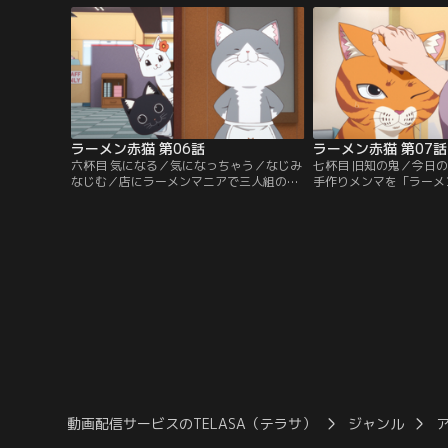
員たちと出会う。【提供：バンダイチャン
めの衣装を試すのだが-
ネル】
イチャンネル】
ラーメン赤猫 第06話
ラーメン赤猫 第07話
六杯目 気になる／気になっちゃう／なじみ
七杯目 旧知の鬼／今日
なじむ／店にラーメンマニアで三人組の男
手作りメンマを「ラーメ
性客が来店する。「ラーメン赤猫」では写
性、但馬照が突如来店し
真撮影を一切禁止しているため、佐々木は
めた店としか取引しない
ラーメンを撮ろうとする客を注意するのだ
ゆを注文し、店内に緊張
が--。【提供：バンダイチャンネル】
バンダイチャンネル】
動画配信サービスのTELASA（テラサ）
ジャンル