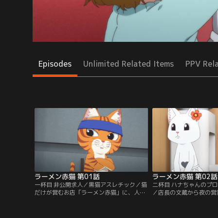
Episodes
Unlimited Related Items
PPV Rel
ラーメン赤猫 第01話
ラーメン赤猫 第02話
一杯目 非公開求人／黒猫アスレチック／猫
二杯目 ハナちゃんのプ
だけが営むお店「ラーメン赤猫」に、人間
／店長の文蔵から夜の営
の珠子がバイトの面接へ訪れる。店長の文
入ってほしいと頼まれた
蔵から猫好きかと聞かれ、「犬のほうが好
がいると店のコンセプト
き」だと答えた珠子は即採用され猫の従業
る。そこへ佐々木が現れ