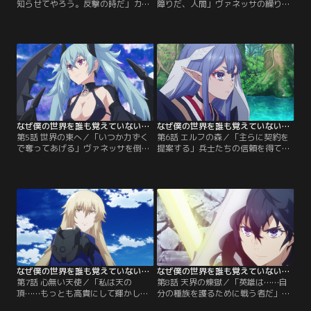
知らせてやろう。反撃の時だ」カイ
障りだ、人間」ヴァネッサの繰り出
の提案を受け入れ、起死回生の反攻
す、人間の常識を超越した凄まじい
に踏み切るジャンヌ。目指すは王都
法術を、コードホルダーの力でなん
にそびえる政府宮殿。かつてウルザ
とか凌ぐカイ。駆けつけたリンネ
の中枢だった場所は、今や悪魔の巣
も、ヴァネッサの力に、その姿に戦
窟と化していた。ウルザレジスト全
慄する。全ての希望が潰えたかに見
員の想いを背負い、カイは悪魔族の
えたその時……リンネはその体を変
英雄『冥帝ヴァネッサ』と相まみえ
容させていく。
る……！
なぜ僕の世界を誰も覚えていないのか？ 第05話
なぜ僕の世界を誰も覚えていないのか？ 第06話
第5話 世界の東へ／「いつか力ずく
第6話 エルフの森／「主らに契約を
で奪ってあげる」ヴァネッサを倒
提案する」兵士たちの信頼を得てい
し、王都を奪還したカイたち。カイ
くジャンヌ。そんな折、イオレジス
たちはウルザの復興を後に任せ、五
トの指揮官、ダンテがエルフの森で
種族大戦を終わらせるために旅立
消息を絶つ。ジャンヌは捜索のた
つ。最初の目的地は東方、イオ連
め、カイたちと共にエルフの森へ向
邦。彼の地の脅威は、人間の上位互
かうが、突然転移門が起動し、エル
換と称される種族『蛮神族』……！
フの郷へ飛ばされてしまう。そこに
は、英雄に次ぐ力を持つエルフの巫
女、レーレーンが待っていた……。
なぜ僕の世界を誰も覚えていないのか？ 第07話
なぜ僕の世界を誰も覚えていないのか？ 第08話
第7話 心無い天使／「私は天の
第8話 天界の煉獄／「英雄は……自
頂……もっとも高貴にして輝かしき
分の種族を護るために戦う者だ」ラ
明星である」レーレーンと共に天使
スタライザの不可解な攻撃により、