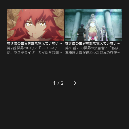
宮殿に侵入するカイたち。立ちはだ
突如姿を消すアルフレイヤ。代わっ
かるは蛮神族の英雄『主天アルフレ
て姿を現したのは、アルフレイヤの
イヤ』。レーレーンは心優しいアル
『アバター』だった。カイとアルフ
フレイヤを慕っていたが、彼は変わ
レイヤの激しい攻防が続き、崩壊し
り果てていた。レーレーンの想いが
ていく天使宮殿で、レーレーンとジ
虚しく踏みにじられようとしたその
ャンヌは千載一遇のチャンスを伺っ
時、カイはアルフレイヤに対峙す
ていた。アルフレイヤに一矢報いる
る。
ために。
なぜ僕の世界を誰も覚えていないのか？ 第09話
なぜ僕の世界を誰も覚えていないのか？ 第10話
第9話 世界の中心／「……いい子
第10話 この世界の預言者／「私は、
だ、ラスタライザ」カイたちは南の
五種族大戦が終わった世界の存在で
ユールン連邦へ向けて移動してい
す」謎の声に導かれ、メガリスに入
た。レーレーンを仲間に加え、道中
るカイ、リンネ、ジャンヌ。進んだ
はより賑やかになる。その最中、休
先に待ち受けていたのは、預言神ア
息のために立ち寄った泉で、ジャン
スラソラカの石像だった。コードホ
ヌはリンネとレーレーンに切り出
ルダーについて、預言者シドについ
す。英雄の周囲に現れては消える不
て語るアスラソラカ。そしてアスラ
1
可解な怪物、ラスタライザについ
ソラカは預言神の名の通り、ある預
て……。
言を授ける。