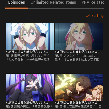
Episodes
Unlimited Related Items
PPV Related I
Sorting
なぜ僕の世界を誰も覚えていないのか？ 第01話
なぜ僕の世界を誰も覚えていないのか？ 第02話
第1話 世界から忘れられた少年／
第2話 リンネ／「……あなたは……
「なんで誰も、本当の世界を覚えて
誰？」『世界輪廻』によって『五種
いないんだ……！」カイが所属する
族大戦が終わっていない世界』に紛
人類庇護庁の使命は、かつて人類と
れこんでしまうカイ。そこで出会っ
敵対し『五種族大戦』を繰り広げた
たのは、鎖で拘束された少女、リン
五種族を封印し続けること。ある
ネだった。リンネの求めに応じ、彼
日、カイは幼馴染のジャンヌとショ
女を助けるカイ。安堵したのも束の
ッピングに。何気ない日常を楽しむ
間、突如として、異形の怪物『ラス
二人だが、突如『世界輪廻』が発
タライザ』が襲来する！
生。世界は変容していく。ただ一
人、カイを置き去りにして……。
なぜ僕の世界を誰も覚えていないのか？ 第03話
なぜ僕の世界を誰も覚えていないのか？ 第04話
第3話 悪魔の英雄／「そろそろ思い
第4話 そして世界を記憶する／「目