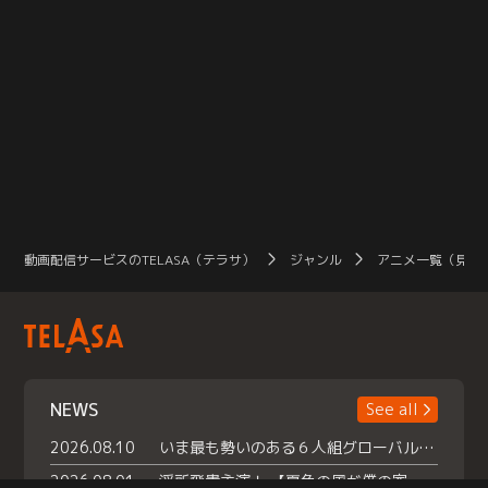
動画配信サービスのTELASA（テラサ）
ジャンル
アニメ一覧（見放
NEWS
See all
2026.08.10
いま最も勢いのある６人組グローバルグル ープ NCT WISHの地上波初冠特番 『NCT WISHの放課後グランプリ』放送決定 メンバーたちが３ペアに分かれ 【平成】をテーマにしたスペシャル企画 で対決 番組撮り下ろしのパフォーマンスも！ TELASA（テラサ）では放送終了後から オリジナルコンテンツを大量配信！
2026.08.01
浮所飛貴主演！ 【夏色の風が僕の家にやってきた】 本日よりテラサで独占配信スタート！