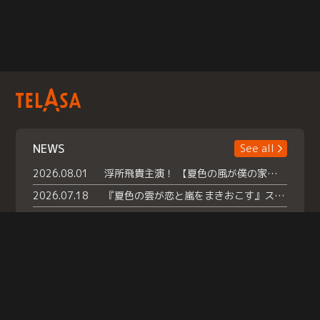
NEWS
See all
2026.08.01
浮所飛貴主演！ 【夏色の風が僕の家にやってきた】 本日よりテラサで独占配信スタート！
2026.07.18
『夏色の雲が恋と嵐をまきおこす』スペシャルメイキング 【Part1】2026年７月18日（土）23時30分～配信スタート！話題のシーンの裏側を大公開！豪華キャスト大集合！ 『武宮家 真夏の家族会議』開催！
2026.07.15
救命医・遥（今田）の《心揺さぶる過去》や、 麻酔科医・権野（船越英一郎）の《謎多きプライベート》など… 《知られざるエピソード》を独占配信！