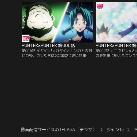
者のレオリオとクラピカに出会う。彼らは
えていた。老婆は3人へ
お互いを良く思わず、いざこざが始まって
ば試験に即失格のクイズ
しまい…。
HUNTER×HUNTER 第006話
HUNTER×HUNTER 
第006話 イガイ×ナ×カダイ／ヒソカとの対
第007話 ヒコウセン×ノ
峙の後、ゴンたちは2次試験会場に無事た
験を無事に終えたゴンた
どり着くことができた。2次試験を担当す
へ向かうため飛行船に乗
る試験官はメンチとブハラ。彼女たちが出
の中を探検していたゴン
す課題は、料理をつくることだった。美食
探検中にでくわしたネテ
ハンターのメンチを満足させる料理を作る
することになった。しか
ため奮闘する受験生たち。はたして、メン
ている球を奪うという単
チを満足させる料理は出てくるのか…。
に、勝てばハンターの資
う。
動画配信サービスのTELASA（テラサ）
ジャンル