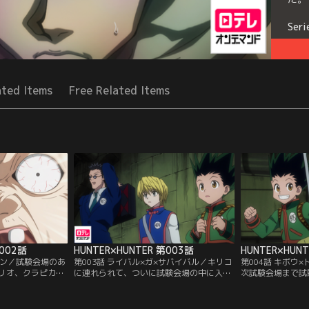
Seri
ated Items
Free Related Items
第002話
HUNTER×HUNTER 第003話
HUNTER×HUN
シケン／試験会場のあ
第003話 ライバル×ガ×サバイバル／キリコ
第004話 キボウ
リオ、クラピカの
に連れられて、ついに試験会場の中に入っ
次試験会場まで試
ス通り、試験会場
た3人。会場にはすでに多数の受験生たち
こと。ゴールの見
にあるスラム街に
がひしめいていた。試験のベテランだと語
名の脱落者が出始
老婆たちが待ち構
るトンパ、不気味な雰囲気をだすヒソカ、
に走るレオリオに