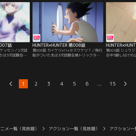
、答えられなけれ
おしゃべりな忍者のハンゾー、そしてスケ
が、ハンターへの
を出す。
ボーを手にした少年キルア。いよいよ1次
いく。80キロ地
試験が始まる。
には階段、さらに
り…。
第007話
HUNTER×HUNTER 第008話
HUNTER×HUN
×ケッセン／2次試
第008話 カイケツ×ハ×タスウケツ？／飛行
第009話 シュウ
ちは3次試験会場
船がついた先は3次試験会場トリックタワ
合中3勝しなけれ
っていた。飛行船
ーの屋上、制限時間72時間以内に地上に生
合目はローソクの
とキルア。二人は
きてたどりつけば合格。なんとかタワー内
勝負にゴンが挑ん
ロとゲーム対決を
に入ることができたゴン、キルア、クラピ
ソクには仕掛けが
も、ネテロが持っ
カ、レオリオ。しかし、それ以上は5人の
ピカは連続殺人犯
純なゲームなの
メンバーが揃わないと前へ進めないように
をすることに。勝
...
1
2
3
4
5
6
15
格をもらえるとい
なっていた。あと1人は誰が来るのか…。
だが、マジタニの
クモの刺青を発見
アニメ一覧（見放題）
アクション一覧（見放題）
アクション一