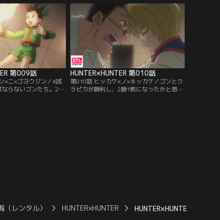
執念からなんとかついて
ていたが、後ろを走るレオリオとクラピカ
点をこえたところで目の前
の目の前では、ヒソカが受験者たちに囲ま
はサトツのペースも上が
れていた。
TER 第009話
HUNTER×HUNTER 第010話
ジン×ニ×ゴヨウジン／4試
第010話 ヒッカケ×ノ×キッカケ／ゴンとク
ばならないゴンたち。2試
ラピカが勝利し、2勝1敗になったかと思わ
火が先に消えると負けの
れたが、マジタニは気絶しているだけでク
だ。しかし、ゴンのロー
ラピカの勝負は決着がついていないと敵に
されていた--。続くクラ
主張される。とどめを刺さないクラピカに
のマジタニとデスマッチ
対して焦りから苛立ちを募らせるレオリ
負を受け入れたクラピカ
オ。5人の間に不穏な空気が流れ始め、時
背に幻影旅団の証である
間ばかりが過ぎていく…。
し…。
覧（レンタル）
HUNTER×HUNTER
HUNTER×HUNTER 第113