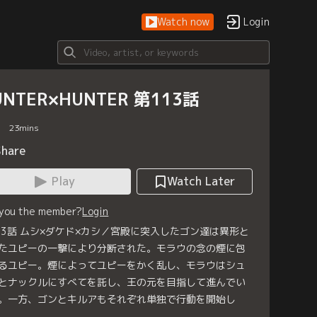
Watch now
Login
UNTER×HUNTER 第113話
23
mins
Share
Play
Watch Later
 you the member?
Login
13話 ムシ×ダケド×カシ／宮殿に突入したゴン達は異形と
たユピーの一撃により分断された。モラウの念の煙に包
るユピー。煙によってユピーをかく乱し、モラウはシュ
とナックルにすべてを託し、王の元を目指して進んでい
。一方、ゴンとキルアもそれぞれ単独で行動を開始し