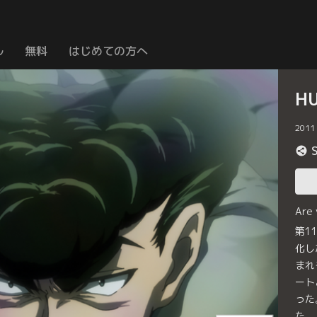
ル
無料
はじめての方へ
H
2011
Are
第1
化し
まれ
ート
った
た。