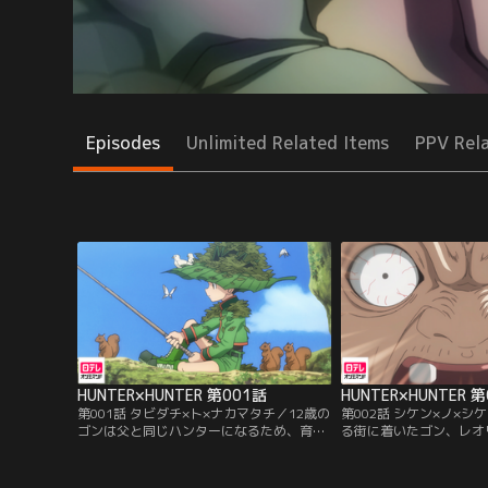
Episodes
Unlimited Related Items
PPV Rel
HUNTER×HUNTER 第001話
HUNTER×HUNTER 
第001話 タビダチ×ト×ナカマタチ／12歳の
第002話 シケン×ノ×
ゴンは父と同じハンターになるため、育て
る街に着いたゴン、レオ
の親であるミトさんとのある約束を果た
3人は、船長のアドバイ
し、ハンター試験の旅へと出た。試験会場
への近道を目指す。途中
へと向かう船で、ゴンは同じハンター志願
入ったところに、3人を