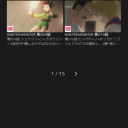
くわしたネテロとゲーム対決をする
とができたゴン、キルア、クラピ
ことになった。しかも、ネテロが持
カ、レオリオ。しかし、それ以上は
っている球を奪うという単純なゲー
5人のメンバーが揃わないと前へ進
ムなのに、勝てばハンターの資格を
めないようになっていた。あと1人
もらえるという。
は誰が来るのか…。
HUNTER×HUNTER 第009話
HUNTER×HUNTER 第010話
第009話 シュウジン×ニ×ゴヨウジン
第010話 ヒッカケ×ノ×キッカケ／ゴ
／4試合中3勝しなければならないゴ
ンとクラピカが勝利し、2勝1敗にな
ンたち。2試合目はローソクの火が
ったかと思われたが、マジタニは気
先に消えると負けの勝負にゴンが挑
絶しているだけでクラピカの勝負は
んだ。しかし、ゴンのローソクには
決着がついていないと敵に主張され
仕掛けがされていた--。続くクラピ
る。とどめを刺さないクラピカに対
カは連続殺人犯のマジタニとデスマ
して焦りから苛立ちを募らせるレオ
ッチをすることに。勝負を受け入れ
リオ。5人の間に不穏な空気が流れ
1
たクラピカだが、マジタニの背に幻
始め、時間ばかりが過ぎていく…。
影旅団の証であるクモの刺青を発見
し…。