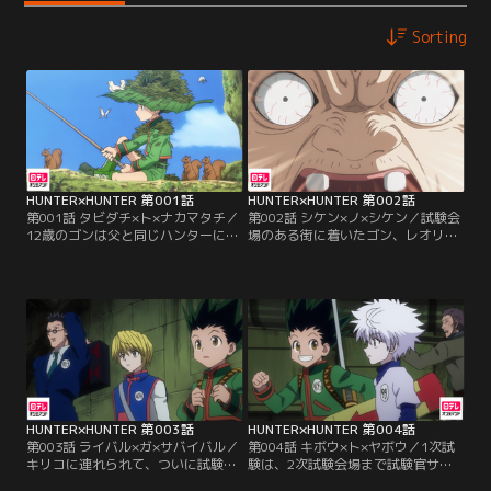
Sorting
HUNTER×HUNTER 第001話
HUNTER×HUNTER 第002話
第001話 タビダチ×ト×ナカマタチ／
第002話 シケン×ノ×シケン／試験会
12歳のゴンは父と同じハンターにな
場のある街に着いたゴン、レオリ
るため、育ての親であるミトさんと
オ、クラピカの3人は、船長のアド
のある約束を果たし、ハンター試験
バイス通り、試験会場への近道を目
の旅へと出た。試験会場へと向かう
指す。途中にあるスラム街に入った
船で、ゴンは同じハンター志願者の
ところに、3人を老婆たちが待ち構
レオリオとクラピカに出会う。彼ら
えていた。老婆は3人へ、答えられ
はお互いを良く思わず、いざこざが
なければ試験に即失格のクイズを出
始まってしまい…。
す。
HUNTER×HUNTER 第003話
HUNTER×HUNTER 第004話
第003話 ライバル×ガ×サバイバル／
第004話 キボウ×ト×ヤボウ／1次試
キリコに連れられて、ついに試験会
験は、2次試験会場まで試験官サト
場の中に入った3人。会場にはすで
ツについて行くこと。ゴールの見え