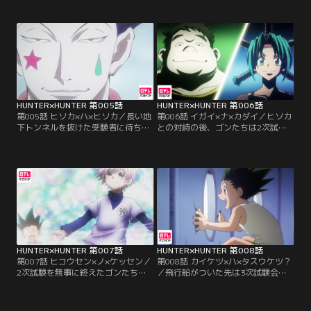
に多数の受験生たちがひしめいてい
ない単調なコースに数名の脱落者が
た。試験のベテランだと語るトン
出始めていた。クラピカと共に走る
パ、不気味な雰囲気をだすヒソカ、
レオリオにも余裕がなくなっていた
おしゃべりな忍者のハンゾー、そし
が、ハンターへの執念からなんとか
てスケボーを手にした少年キルア。
ついていく。80キロ地点をこえたと
いよいよ1次試験が始まる。
ころで目の前には階段、さらにはサ
トツのペースも上がり…。
HUNTER×HUNTER 第005話
HUNTER×HUNTER 第006話
第005話 ヒソカ×ハ×ヒソカ／長い地
第006話 イガイ×ナ×カダイ／ヒソカ
下トンネルを抜けた受験者に待ち受
との対峙の後、ゴンたちは2次試験
けたのは、霧の濃い湿原地帯だっ
会場に無事たどり着くことができ
た。見晴らしが良くないことで、
た。2次試験を担当する試験官はメ
様々なモンスターに襲われる受験者
ンチとブハラ。彼女たちが出す課題
たち。ゴンとキルアは前の方へと走
は、料理をつくることだった。美食
っていたが、後ろを走るレオリオと
ハンターのメンチを満足させる料理
クラピカの目の前では、ヒソカが受
を作るため奮闘する受験生たち。は
験者たちに囲まれていた。
たして、メンチを満足させる料理は
出てくるのか…。
HUNTER×HUNTER 第007話
HUNTER×HUNTER 第008話
第007話 ヒコウセン×ノ×ケッセン／
第008話 カイケツ×ハ×タスウケツ？
2次試験を無事に終えたゴンたちは3
／飛行船がついた先は3次試験会場
次試験会場へ向かうため飛行船に乗
トリックタワーの屋上、制限時間72
っていた。飛行船の中を探検してい
時間以内に地上に生きてたどりつけ
たゴンとキルア。二人は探検中にで
ば合格。なんとかタワー内に入るこ