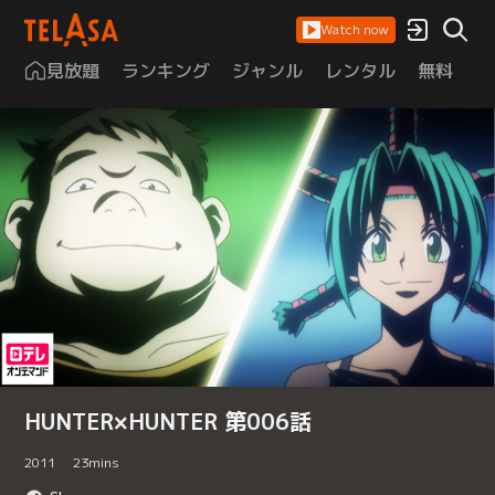
Watch now
見放題
ランキング
ジャンル
レンタル
無料
は
HUNTER×HUNTER 第006話
2011
23
mins