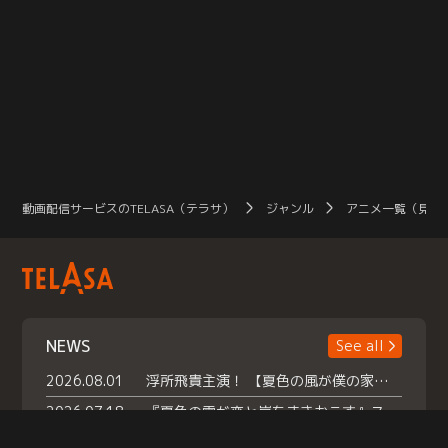
動画配信サービスのTELASA（テラサ）
ジャンル
アニメ一覧（見放
NEWS
See all
2026.08.01
浮所飛貴主演！ 【夏色の風が僕の家にやってきた】 本日よりテラサで独占配信スタート！
2026.07.18
『夏色の雲が恋と嵐をまきおこす』スペシャルメイキング 【Part1】2026年７月18日（土）23時30分～配信スタート！話題のシーンの裏側を大公開！豪華キャスト大集合！ 『武宮家 真夏の家族会議』開催！
2026.07.15
救命医・遥（今田）の《心揺さぶる過去》や、 麻酔科医・権野（船越英一郎）の《謎多きプライベート》など… 《知られざるエピソード》を独占配信！