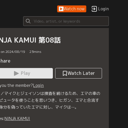
Watch now
Login
NJA KAMUI 第08話
d on 2024/08/19
23
mins
Share
Play
Watch Later
 you the member?
Login
8／マイクとジェイソンは捜査を続けるため、エマの車の
ピュータを使うことを思いつき、ヒガン、エマと合流す
身分を偽っていたエマに対し、マイクは--。
es:
NINJA KAMUI