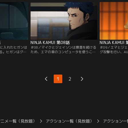
話
NINJA KAMUI 第08話
NINJA KAMUI
手に入れたヒガンは
＃08／マイクとジェイソンは捜査を続ける
＃09／エマとジ
る。ヒガンはグソ
ため、エマの車のコンピュータを使うこと
グ攻撃を行い、A
期し、その力を発
を思いつき、ヒガン、エマと合流する。身
すヒガンたち。そ
のろしを上げた。
分を偽っていたエマに対し、マイクは--。
Dが現れ、正々堂
む。
1
2
アニメ一覧（見放題）
アクション一覧（見放題）
アクション一