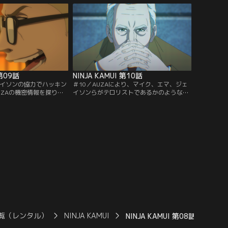
 第09話
NINJA KAMUI 第10話
ェイソンの協力でハッキン
＃10／AUZAにより、マイク、エマ、ジェ
UZAの機密情報を探り出
イソンらがテロリストであるかのような報
こに組織の幹部ビッグ・
道を流されてしまう。状況を打開するため
々とヒガンへ戦いを挑
マイクは、FBIに談判しに行くが--。
覧（レンタル）
NINJA KAMUI
NINJA KAMUI 第08話