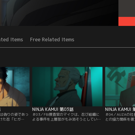
ated Items
Free Related Items
話
NINJA KAMUI 第03話
NINJA KAMUI
ンは偽りの姿であっ
＃03／FBI捜査官のマイクは、忍び組織に
＃04／AUZAの
けた忍「ヒガ
よる事件を上層部がもみ消そうとしている
との協力関係を確
讐のため、組織を
ことを知り、ヒガンと手を組む。独自に
画策していた。ヒ
組織のアジトへ向
AUZAの調査を始める彼らだが--。
が、最後の障壁の