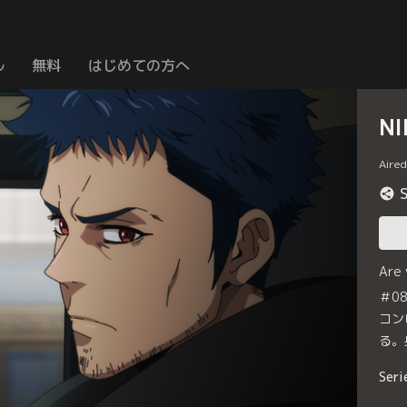
ル
無料
はじめての方へ
NI
Aire
Are
＃0
コン
る。
Seri