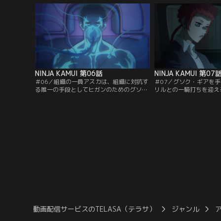
身もまた侵入者の武器に貫かれ、気を失っ
てしまう。奇跡的に一命をとりとめ病室で
目覚めた彼。しかしその夜、病院に再び忍
者たちが現れ--。
NINJA KAMUI 第06話
NINJA KAMUI 第07
＃06／組織の一員アスカは、組織に対抗す
＃07／グソク・ギアを
る唯一の手段としてヒガンのためのグソ
リルとの一騎打ちを迎え
ク・ギアの準備を急ぐ。その最中、幹部・
ク・ギア“カムイ”と同
リルがアスカとヒガンの隠れ場所を襲撃す
揮。組織に対する反撃の
る。
動画配信サービスのTELASA（テラサ）
ジャンル