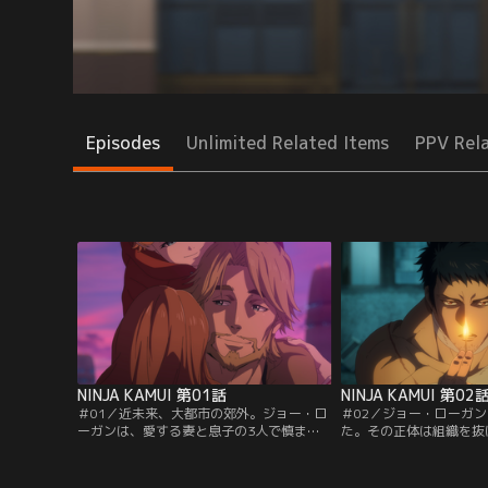
Episodes
Unlimited Related Items
PPV Rel
NINJA KAMUI 第01話
NINJA KAMUI 第02
＃01／近未来、大都市の郊外。ジョー・ロ
＃02／ジョー・ローガ
ーガンは、愛する妻と息子の3人で慎まし
た。その正体は組織を抜
く暮らしていた。ある夜、妙な気配で目を
ン」。ヒガンは妻子の復
覚ました彼は、突如として現れた黒装束の
潰す決意を固め、ひとり
忍者たちに襲われる。妻と子を殺され、自
かう。