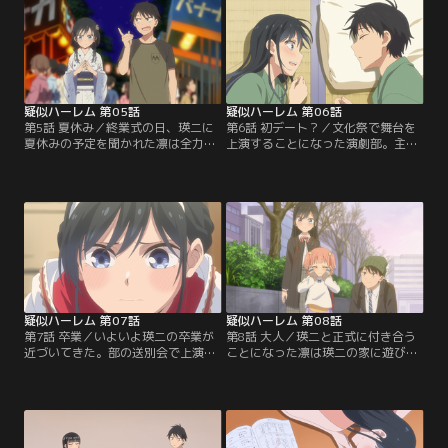
ャンネル】
家に避難することに……。【提供：
バンダイチャンネル】
疑似ハーレム 第05話
疑似ハーレム 第06話
第5話 夏休み／終業式の日、瑛二に
第6話 初デート？／文化祭で舞台を
夏休みの予定を聞かれた凛は全力で
上演することになった演劇部。主演
「夏の予定ありませんからっ！」と
女優の凛は校内を回って文化祭を楽
答える。そして二人は夏祭りにプー
しむことができないが、本番直前、
ルにと夏を満喫するのだが……。
瑛二にあるお願いをするのだった。
【提供：バンダイチャンネル】
【提供：バンダイチャンネル】
疑似ハーレム 第07話
疑似ハーレム 第08話
第7話 卒業／いよいよ瑛二の卒業が
第8話 大人／瑛二と正式に付き合う
近づいてきた。部の送別会で上演す
ことになった凛は瑛二の家に遊びに
る劇では瑛二が王子役で出演し、凛
行き、落書きだらけのノートや子供
と共演することに。そして凛の心の
の頃のおもちゃ箱に入った粘土や折
中では一つの決意が芽生えていた。
り紙を発見する。【提供：バンダイ
【提供：バンダイチャンネル】
チャンネル】