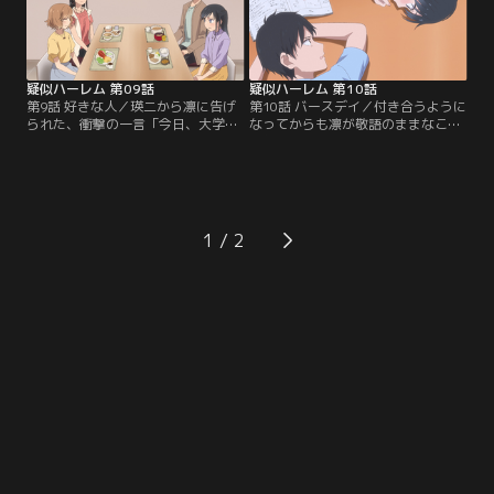
疑似ハーレム 第09話
疑似ハーレム 第10話
第9話 好きな人／瑛二から凛に告げ
第10話 バースデイ／付き合うように
られた、衝撃の一言「今日、大学で
なってからも凛が敬語のままなこと
クラスメイトに告白された」。もし
に気づいた瑛二。そろそろ敬語をや
かして先輩は大学でモテてる！？
めようとなったが、凛のタメ口はま
と、凛の心はぐちゃぐちゃになっ
だちょっとぎこちなくて……。【提
て……。【提供：バンダイチャンネ
供：バンダイチャンネル】
ル】
1