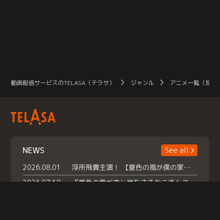
動画配信サービスのTELASA（テラサ）
ジャンル
アニメ一覧（見放
NEWS
See all
2026.08.01
浮所飛貴主演！ 【夏色の風が僕の家にやってきた】 本日よりテラサで独占配信スタート！
2026.07.18
『夏色の雲が恋と嵐をまきおこす』スペシャルメイキング 【Part1】2026年７月18日（土）23時30分～配信スタート！話題のシーンの裏側を大公開！豪華キャスト大集合！ 『武宮家 真夏の家族会議』開催！
2026.07.15
救命医・遥（今田）の《心揺さぶる過去》や、 麻酔科医・権野（船越英一郎）の《謎多きプライベート》など… 《知られざるエピソード》を独占配信！