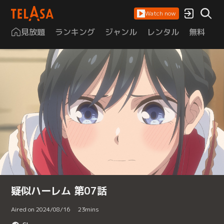
Watch now
見放題
ランキング
ジャンル
レンタル
無料
は
疑似ハーレム 第07話
Aired on 2024/08/16
23
mins