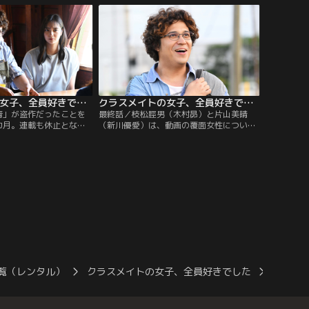
！一方、脛男を担当する
作家のパトリシア・ギブール（石田ニコ
愛）は、編集長の梅本
ル）が来日。パトリシアの新作「漆黒の
から…
紫」の版権を狙っていた里菜は…
クラスメイトの女子、全員好きでした（2024/09/05放送分）第09話
クラスメイトの女子、全員好きでした（2024/09/12放送分）第10話（最終話）
青」が盗作だったことを
最終話／枝松脛男（木村昴）と片山美晴
カ月。連載も休止となっ
（新川優愛）は、動画の覆面女性につい
昴）は、「そろそろ世間
て、当時の教育実習で来ていた早智子先生
」という金子充（前原
（笛木優子）であることを突き止めた。と
するが、ネットではまだ
ころが、早智子先生は「春と群青」の“本
。一方、片山美晴（新川優
当の作者”ではないことが判明する。“本当
本卓磨（阪田マサノブ）
の作者”は脛男のクラスメイトで、同窓会
に参加する予定だというが……。
覧（レンタル）
クラスメイトの女子、全員好きでした
クラスメ