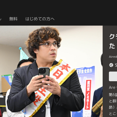
ル
無料
はじめての方へ
ク
た
Aire
Are
第6
と群
昴）
とこ