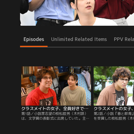
Episodes
Unlimited Related Items
PPV Rel
クラスメイトの女子、全員好きでした（2024/07/11放送分）第01話
第1話／小説家志望の枝松脛男（木村昴）
第2話／小説『春と群青
は、文学賞の表彰式に出席していた。主な
を受賞した枝松脛男（木
収入源は、害虫駆除のアルバイトだった
も決まり、小説家として
が、小説「春と群青」で新人文学賞を受賞
た。ところが、『春と群
したのだ。ところが、どことなく落ち着き
セルに入っていたクラス