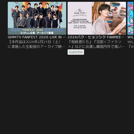
GMMTV FANFEST 2026 LIVE IN JAPAN アーカイブ配信／特典映像付
2026パク・ヒョンシク FANMEETING The Next Page［Again, Together - Our Second Story］
【本作品は2026年2月21日（土）
『相続者たち』『花郎＜ファラン
WI
に実施した生配信のアーカイブ映像
＞』などに出演し韓国内外で高い人
『W
となります】＜冒頭に本番前のイン
気を誇る俳優パク・ヒョンシク。3
う
Subtitle
タビューを含む特典映像も！＞タイ
月12日（木）に東京国際フォーラム
城
の大人気俳優総勢14人が大集結！
で開催されたファンミーティングを
公
GMMTVの人気スターたちが一堂に
TELASAで独占配信！
舞
揃う超豪華イベント「GMMTV
も
FANFEST 2026 LIVE IN JAPAN」を
ない
独占配信！
で