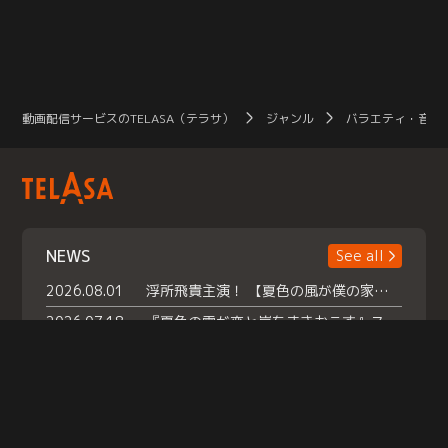
動画配信サービスのTELASA（テラサ）
ジャンル
バラエティ・音楽
NEWS
See all
2026.08.01
浮所飛貴主演！ 【夏色の風が僕の家にやってきた】 本日よりテラサで独占配信スタート！
2026.07.18
『夏色の雲が恋と嵐をまきおこす』スペシャルメイキング 【Part1】2026年７月18日（土）23時30分～配信スタート！話題のシーンの裏側を大公開！豪華キャスト大集合！ 『武宮家 真夏の家族会議』開催！
2026.07.15
救命医・遥（今田）の《心揺さぶる過去》や、 麻酔科医・権野（船越英一郎）の《謎多きプライベート》など… 《知られざるエピソード》を独占配信！