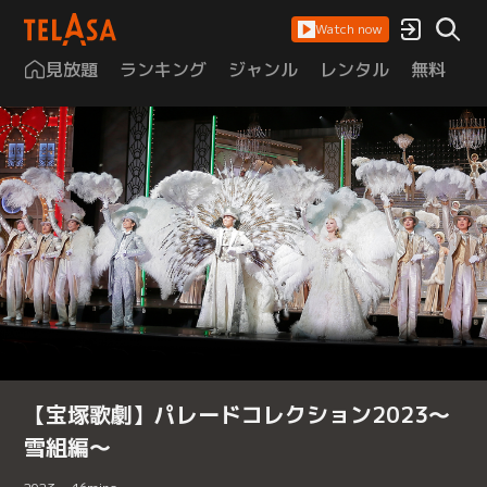
Watch now
見放題
ランキング
ジャンル
レンタル
無料
は
【宝塚歌劇】パレードコレクション2023～
雪組編～