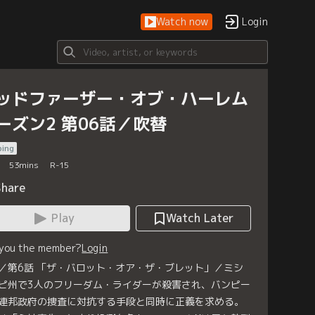
Watch now
Login
ッドファーザー・オブ・ハーレム
ーズン2 第06話／吹替
bing
53
mins
R-15
Share
Play
Watch Later
 you the member?
Login
／第6話 「ザ・バロット・オア・ザ・ブレット」／ミシ
ピ州で3人のフリーダム・ライダーが殺害され、バンピー
連邦政府の捜査に対抗する手段と同時に正義を求める。