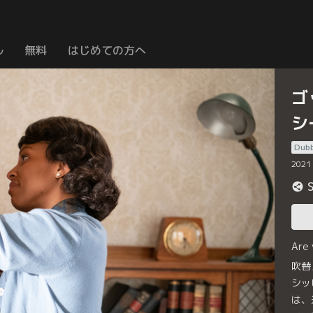
ル
無料
はじめての方へ
ゴ
シ
Dub
2021
Are
吹替
シッ
は、