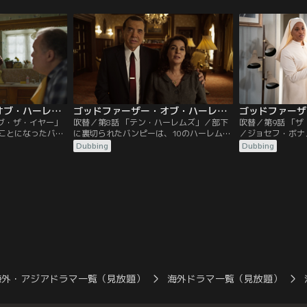
・リストンとの対
を求めて集まる。アダムとメイミは平和的
かう。
・イスラムの支持
抗議を呼びかけるが、バンピーとマルコム
Xは報復を求める。
ゴッドファーザー・オブ・ハーレム シーズン2 第07話／吹替
ゴッドファーザー・オブ・ハーレム シーズン2 第08話／吹替
オブ・ザ・イヤー」
吹替／第8話 「テン・ハーレムズ」／部下
吹替／第9話 「
ことになったバン
に裏切られたバンピーは、10のハーレムの
／ジョセフ・ボナ
分の人生における
中に潜む敵を探し回る。マルコムXとネイ
したため、バンピ
Dubbing
Dubbing
善を尽くそうと奮
ション・オブ・イスラムの対立は、脅迫か
アを守らなければ
ついての面倒な真
らあからさまな暴力へとエスカレートして
マルコムXに対抗
の関係は永遠に変
いく。
引き上げる。
海外・アジアドラマ一覧（見放題）
海外ドラマ一覧（見放題）