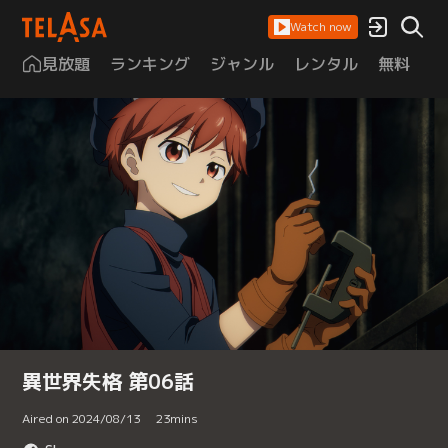
Watch now
見放題
ランキング
ジャンル
レンタル
無料
は
異世界失格 第06話
Aired on 2024/08/13
23
mins