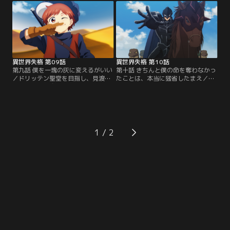
つけた。そんな勇猛な王女の姿に舌
ー一行が見たのは、賭博場がにぎわ
なめずりするカイバラ。底なしの欲
い、ガラの悪い男たちが闊歩する荒
望が、タマに迫る……！
んだ光景だった。「どうか、この村
をもとに戻してくださらんか？」と
村長に頼まれたセンセーは……。
異世界失格 第09話
異世界失格 第10話
第九話 僕を一塊の灰に変えるがいい
第十話 きちんと僕の命を奪わなかっ
／ドリッテン聖堂を目指し、見渡す
たことは、本当に猛省したまえ／東
限り何もない灼熱の砂漠地帯を進む
ゲルプ大砂丘では、ゲルプ王ドラン
センセーたち。幸い、ここを故郷と
が指揮するドワーフ軍が「憂鬱の堕
するニアには砂漠での心得があっ
天使」センゴク率いるリザードマン
た。だがそこに、サソリの魔物に乗
たちと激しい死闘を繰り広げてい
った堕転移者の率いる暴走集団が襲
た。砂漠を彷徨っていたセンセーた
いかかる……！
ちは、ドランに加勢する颶風の大魔
1
道士・ヴォルフが放った「狂風」の
煽りを受け……。