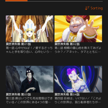
Sorting
異世界失格 第01話
異世界失格 第02話
第一話 心中せねば！／愛するさっち
第二話 棺桶の寝心地を教えてあげよ
ゃんと手を取り合い、心中という本
うか？／アネット、タマとともに冒
懐を遂げようとしていたセンセー
険を始めたセンセーは、活気あふれ
は、走ってきたトラックに轢かれて
るロート王国の城下町を訪れ、国王
しまう。気がつくとそこは--異世
トマスに謁見する。旅人の話を聞く
界。女性神官アネットは、センセー
ことが何より好きなトマスはセンセ
が闇に閉ざされた世界・ザウバーベ
ーたちを歓迎するが、その愛娘シャ
ルグを救う勇者となるべく選ばれ、
ルロット王女は浮かない顔をしてい
転移したことを伝えるのだった。
た。
異世界失格 第03話
異世界失格 第04話
第三話 僕はいつでも死ぬ覚悟はでき
第四話 自殺は、いけない／「これよ
ている／この世界にある4つの聖堂
りこの世界は、我ら転移者たちが統
を巡れば、センセーの探し人である
治する新時代--すなわち、大勇者時