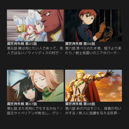
さっちゃんの情報が得られるだろ
代となる！」。魔王を倒した転移者
う。そう考えたアネットは、手始め
の一人であるスズキと腰巾着のコー
にツヴァイテン聖堂を目指す。だ
タローが魔物を使役し、ヴェールの
が、その道中で、獰猛なドラゴンを
街は阿鼻叫喚の地獄と化した。その
連れた少女と遭遇。最初は親切に助
魔の手は、アネットとタマにも及
言をくれた少女だったが……。
び……。
異世界失格 第05話
異世界失格 第06話
第五話 僕は死にたい人であって、死
第六話 食べられたき者、城下より来
人ではない／ウィリディスの村で宿
たり／剣士見習いのニアがパーティ
を取ることにした一行は、腕に自信
に加わり、一行はタマの故郷・グリ
のないパーティに用心棒として転移
ューン王国へ。だが、城に着くや否
者を紹介するサービスをしていると
や拘束されてしまう。心当たりなど
いう少年・ニアと出会う。戦力を欲
ないまま国王サイベリアンに死刑ま
していたアネットは「センセーの安
で宣告され、戸惑うセンセーたちで
全を考えれば安いものだ」と大枚を
あったが、やがて衝撃の事実を目の
はたくが……。
当たりにする……！
異世界失格 第07話
異世界失格 第08話
第七話 また死刑にでもするかね？／
第八話 あの穴はすごく、背徳の匂い
国王サイベリアンが敗北し、グリュ
がする／旅人に加護を与える世界樹
ーン城はカイバラの手に落ちる。だ
の麓にある村・トネリコでは、人々
が、タマは亡き兄に代わり自分が国
が自然と共に慎ましく暮らしている
を守り戦うのだと、父のもとへ駆け
という。だが、そこを訪れたセンセ