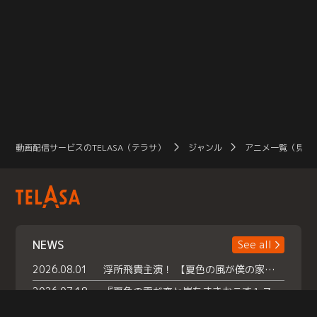
動画配信サービスのTELASA（テラサ）
ジャンル
アニメ一覧（見放
NEWS
See all
2026.08.01
浮所飛貴主演！ 【夏色の風が僕の家にやってきた】 本日よりテラサで独占配信スタート！
2026.07.18
『夏色の雲が恋と嵐をまきおこす』スペシャルメイキング 【Part1】2026年７月18日（土）23時30分～配信スタート！話題のシーンの裏側を大公開！豪華キャスト大集合！ 『武宮家 真夏の家族会議』開催！
2026.07.15
救命医・遥（今田）の《心揺さぶる過去》や、 麻酔科医・権野（船越英一郎）の《謎多きプライベート》など… 《知られざるエピソード》を独占配信！