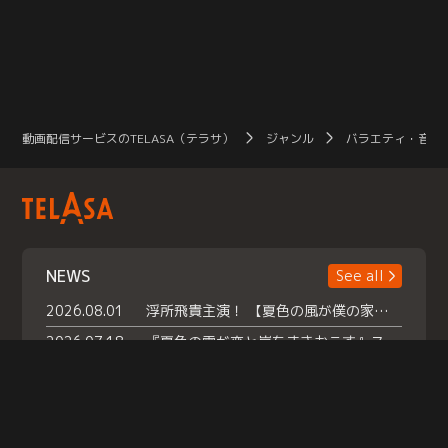
動画配信サービスのTELASA（テラサ）
ジャンル
バラエティ・音楽
NEWS
See all
2026.08.01
浮所飛貴主演！ 【夏色の風が僕の家にやってきた】 本日よりテラサで独占配信スタート！
2026.07.18
『夏色の雲が恋と嵐をまきおこす』スペシャルメイキング 【Part1】2026年７月18日（土）23時30分～配信スタート！話題のシーンの裏側を大公開！豪華キャスト大集合！ 『武宮家 真夏の家族会議』開催！
2026.07.15
救命医・遥（今田）の《心揺さぶる過去》や、 麻酔科医・権野（船越英一郎）の《謎多きプライベート》など… 《知られざるエピソード》を独占配信！