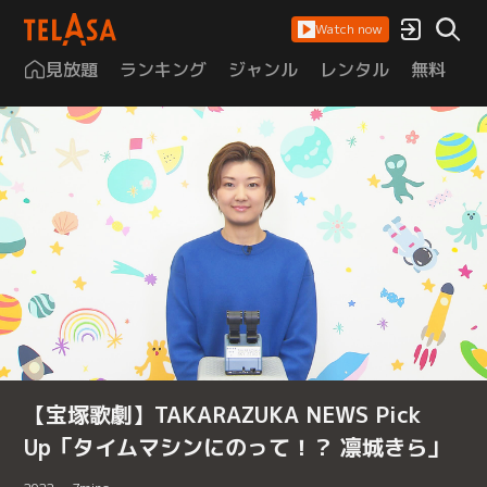
Watch now
見放題
ランキング
ジャンル
レンタル
無料
は
【宝塚歌劇】TAKARAZUKA NEWS Pick
Up「タイムマシンにのって！？ 凛城きら」