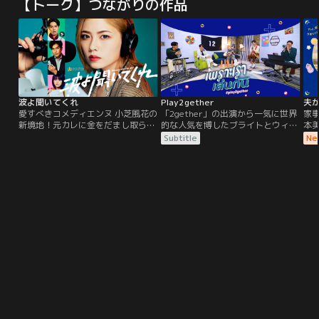
【トーク】つながりの作品
波よ聞いてくれ
Play2gether
夫
愛すべきコメディエンヌ 小芝風花の
「2gether」の出演から一気に世界
家
新境地！元カレに金をだまし取ら
的な人気を博したブライトとウィン
本
れ、やけ酒飲んだ挙句にマシンガン
を中心に、ドラマの共演者も出演す
り
Subtitle
Ne
トークをぶちかます 個性さく裂＆破
るトーク番組。ドラマの楽曲を再現
す
天荒なラジオパーソナリティー役に
する演奏シーンも見どころの一つ。
挑む！！アニメ化もされた大人気コ
トーク場面では20代の若者ならでは
ミックを初実写化！ラジオを舞台に
の無邪気さ炸裂でファンならずとも
した恋愛、ホラー、アクション、ヒ
必見！
ューマン…なんでもありの刺激MAX
なコメディー！