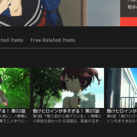
相手
Seri
ated Items
Free Related Items
る！ 第02話
負けヒロインが多すぎる！ 第03話
負けヒロインが
北を君に」／檸檬に
第3話 「戦う前から負けている」／檸檬と
第4話 「負けヒ
庫で二人きりにな
八奈見も加わった文芸部は、部長の玉木と
インもまたあなた
相談事にアドバイ
副部長の古都の発案で、生徒会への活動報
木に告白し、その
倉庫に閉じ込めら
告としてWEB小説の投稿を行うことにな
らに玉木と古都の
手前のところを救
り、合宿に出かける。
り荷物をまとめて