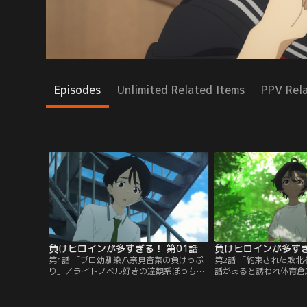
Episodes
Unlimited Related Items
PPV Rel
負けヒロインが多すぎる！ 第01話
負けヒロインが多すぎ
第1話 「プロ幼馴染八奈見杏菜の負けっぷ
第2話 「約束された敗
り」／ライトノベル好きの達観系ぼっち・
話があると誘われ体育倉
温水和彦は、ある日偶然クラスの人気女
ってしまう温水。檸檬の
子・八奈見杏菜が幼馴染の男子生徒に振ら
スした矢先、灼熱の体育
れている現場を目撃してしまう。
れてしまう。熱中症一歩