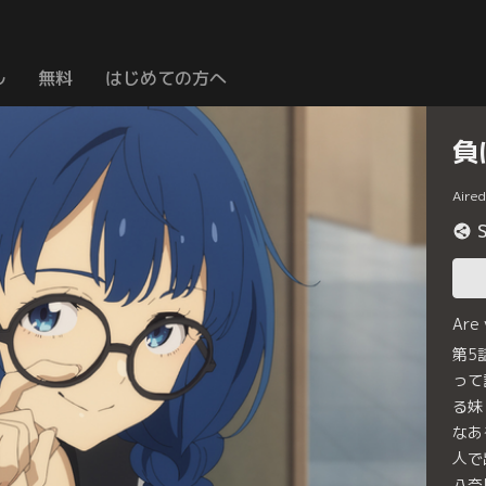
ル
無料
はじめての方へ
負
Aire
Are
第5
って
る妹
なあ
人で
八奈