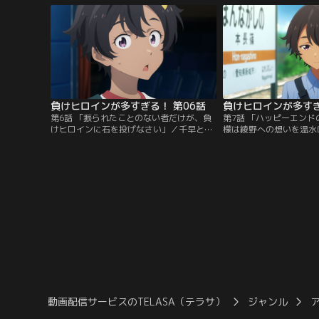
出された二人は保健室で
入れを届けに来た幼馴染
赤く染める檸檬。綾野と
れる檸檬だったが…。
負けヒロインが多すぎる！ 第06話
負けヒロインが多すぎ
第6話 「振られたことのない者だけが、負
第7話 「ハッピーエン
けヒロインに石を投げなさい」／千早と二
檬は綾野への想いを温水
人で一緒にいたところを目撃され、綾野に
野、千早と向かい合うこ
問い詰められる温水。誤解は解けたが、な
は温水に付き添われ、綾
ぜか檸檬と八奈見も含めて五人で遊びに行
に夜の校庭に向かう。
くことに。
動画配信サービスのTELASA（テラサ）
ジャンル