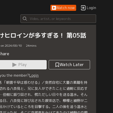
Watch now
Login
けヒロインが多すぎる！ 第05話
d on 2024/08/10
24
mins
Share
Play
Watch Later
 you the member?
Login
話 「朝雲千早は惑わせる」／突然自宅に大量の素麺を持
訪れる八奈見と、兄に友人ができたことに過剰に反応す
・佳樹に振り回され、慌ただしい日々を送る温水。そん
る日、八奈見に呼び出された喫茶店で、檸檬と綾野が二
出かけているところを目撃する。二人の後を追う温水と
見だったが、そこに突然声をかけてきたのは綾野の交際