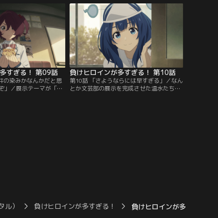
た喫茶店で、檸檬と綾野が二人で出かけて
いるところを目撃する。二人の後を追う温
水と八奈見だったが、そこに突然声をかけ
てきたのは綾野の交際相手の朝雲千早だっ
た…
多すぎる！ 第09話
負けヒロインが多すぎる！ 第10話
天井の染みかなんかだと思
第10話 「さようならには早すぎる」／なん
ぞ」／展示テーマが「食
とか文芸部の展示を完成させた温水たち。
り、ツワブキ祭の準備を
復帰した小鞠は恥ずかしがりながらも温水
は、参考資料を返すため
に感謝を伝える。展示が盛況な中、八奈見
館で、デート中の玉木と
の計らいで温水と小鞠は二人で校内を回る
自分が玉木に告白したこ
ことに。そしてツワブキ祭終了後、古都か
せなくなってしまったこ
ら小鞠への秘めたる罪悪感を聞かされる温
展示原稿を一人で準備す
水。一方、玉木と二人きりになった小鞠
だったが…。
は…。
タル）
負けヒロインが多すぎる！
負けヒロインが多すぎる！ 