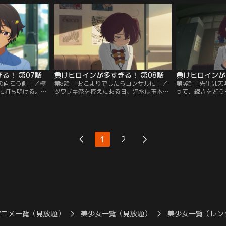
休むことに。差し
しまう。
・綾野光希に頬を
ともに文芸部を訪
る！ 第07話
負けヒロインが多すぎる！ 第08話
負けヒロインが
ドの向こう側」／檸
第8話 「おこまりでしたらコンサルに」／
第9話 「先生は
に打ち明ける。綾
ツワブキ祭を控えたある日、温水は玉木と
って、続きをどう
とを決意した檸檬
古都から、小鞠に次期部長を、温水に次期
べる読書」に決ま
野と直接話すため
副部長をお願いしたいと伝えられる。温水
進める温水と小鞠
たち1年生が主動となって文芸部の展示準
に立ち寄った図書
備を行うことになり、八奈見の提案でテー
古都を目撃する。
マを決めるために街に取材に行くことにな
とで、三人で過ご
1
2
った温水、八奈見、小鞠。不在だった顧問
とを寂しく思い、
も決まり、準備は順調に進んでいたが…。
ることに拘る小鞠
アニメ一覧（見放題）
美少女一覧（見放題）
美少女一覧（レン