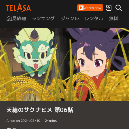
Watch now
見放題
ランキング
ジャンル
レンタル
無料
は
天穂のサクナヒメ 第06話
Aired on 2024/08/10
24
mins