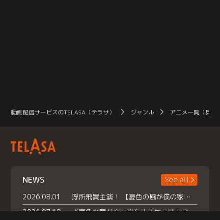
動画配信サービスのTELASA（テラサ）
ジャンル
アニメ一覧（見放
NEWS
See all
2026.08.01
浮所飛貴主演！ 【夏色の風が僕の家にやってきた】 本日よりテラサで独占配信スタート！
2026.07.18
『夏色の雲が恋と嵐をまきおこす』スペシャルメイキング 【Part1】2026年７月18日（土）23時30分～配信スタート！話題のシーンの裏側を大公開！豪華キャスト大集合！ 『武宮家 真夏の家族会議』開催！