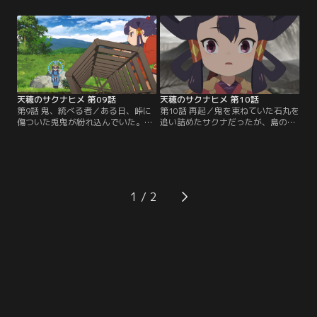
するココロワだったが、サクナが一
神（せもりがみ）は天穂が人を惑わ
時呼び戻されると聞いて動揺する自
す危険な米だと流通を禁じられてい
分に気づく。サクナは、ヒノエ島で
ることを告げる。サクナ達は、自分
の活動の報告のため、都に一時戻る
たちの米の評判に傷をつけようとし
ことになっていたのだ。その後、
た者が米に細工をしているのを察す
久々のココロワとの再会にはしゃぐ
ると、更にココロワヒメにその嫌疑
サクナだったが…。
がかけられていると知る。
天穂のサクナヒメ 第09話
天穂のサクナヒメ 第10話
第9話 鬼、統べる者／ある日、峠に
第10話 再起／鬼を束ねていた石丸を
傷ついた兎鬼が紛れ込んでいた。鬼
追い詰めたサクナだったが、島の火
の身体の刀傷を見るに、仲間割れの
山の大噴火が起こり、悪神・オオミ
末に追い出されてきたようだ。兎鬼
ズチが復活してしまう。急いで峠に
の処遇を巡りサクナ達の意見も割れ
戻るが、峠は焼き尽くされ田はまっ
るが、手当をして開放することに。
白な灰に覆われており、サクナは愕
タマ爺は峠に鬼が現れた原因を邪気
然と立ち尽くす。なんとか物陰に隠
が強まっているからではないかと推
れて難を逃れた田右衛門たちと再会
1
測し、サクナ、ココロワ、アシグモ
し安堵するも、サクナはこの状況を
はその邪気を辿って、かつて戦場に
どう乗り越えたらよいかと打ち拉が
なった砦に向かうのだった…
れる…