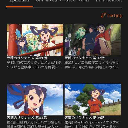
Sorting
天穂のサクナヒメ 第01話
天穂のサクナヒメ 第02話
第1話 頂の世のサクナヒメ／武神タ
第2話 ヒノエ島に住まう／荒れ狂う
ケリビと豊穣神トヨハナを両親に持
海の中、何とか島に到着したサクナ
つサクナヒメは、その恵まれた境遇
達は、母のトヨハナがかつて住まっ
に甘えてぐうたらな生活を送ってい
ていた家があるという峠を目指す。
た。ところがある日、神々の住む頂
道中、鬼達と遭遇するがサクナは難
の世に迷い込んだ人間たちを都に侵
なく撃退。そこにサクナの両親とも
入させてしまった上に騒動の末、主
縁が深いというアシグモが現れ、サ
神カムヒツキへの献上物を全て台無
クナ達を峠に案内する。無事に住ま
しにしてしまった！その代償として
いは見つかったものの、今度は食料
カムヒツキがサクナヒメに言い渡し
集めに駆られるサクナ達、そんな
たのは…
中、田右衛門は稲の籾を…。
天穂のサクナヒメ 第03話
天穂のサクナヒメ 第04話
第3話 田植唄／母トヨハナの残した
第4話 Myrthe`s journey／サクナの
農書を頼りに稲作を開始したサク
働きにより峠の近くでは鬼を見かけ