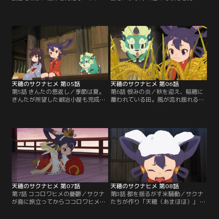
ナ。田起こしを済ませ、苗を育て、
ることが少なくなっていた。これな
田植えを開始するが、慣れない稲作
らサクナ以外の者でも近くの森や沢
に悪戦苦闘する。それに加え食事も
に行くことができ、食料調達等手分
不十分で一向に改善しない生活と、
けもできる。ただ、稲作の方はどう
途方もない米作りへの道のりに、サ
しても人手が足りない。そこでアシ
クナは嫌気がさして逃げだしそうに
グモに相談し、沢の近くにすんでい
なってしまう。
るという河童達に協力を仰ごうとす
る。しかし、ミルテを見た河童は…
天穂のサクナヒメ 第05話
天穂のサクナヒメ 第06話
第5話 きんたの恩返し／季節は夏。
第6話 恨みの炎／秋を迎え、稲穂に
きんたが所望した鍛冶小屋も完成し
覆われている田。風が流れ揺れる稲
稲作も順調に進む。しかし相変わら
穂。喜ぶサクナを前に、田右衛門は
ず、きんたはゆいにきつく当たる。
収穫まで油断は出来ないと話す。そ
邪険に扱われても、なおそばにいて
んな時、大きな地震が起こる。川も
関わろうとする真っすぐなゆいを見
濁り様子がおかしい。多くの鬼が火
たサクナはきっと恋に違いないと、
山に向かっていたという報告もあ
愛読書である「片恋物語」を参考に
り、サクナは火山に向かうことに。
ゆいを応援しようとするのだった。
火山の麓に着くと「憎い、憎い」と
声が聞こえる。鬼たちの亡骸に背を
向けた先に現れたのは…
天穂のサクナヒメ 第07話
天穂のサクナヒメ 第08話
第7話 ココロワヒメの憂鬱／サクナ
第8話 都を揺るがす米騒動／サクナ
が島に旅立ってからココロワヒメの
たちが作り「天穂（あまほほ）」 と
日々は目まぐるしく変わっていた。
名づけた米は都でも評判になってい
カムヒツキからも評価され都で活躍
た。しかし、ある日峠に現れた瀬守